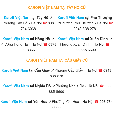
KAROFI VIỆT NAM TẠI TÂY HỒ CŨ
Karofi Việt Nam
tại Tây Hồ
📍
Karofi Việt Nam
tại Phú Thượng
Phường Tây Hồ - Hà Nội
☎
096
📍Phường Phú Thượng - Hà Nội
☎
734 6068
0943 838 278
Karofi Việt Nam
tại Hồng Hà
📍
Karofi Việt Nam
tại Xuân Đỉnh
📍
Phường Hồng Hà - Hà Nội
☎
0378
Phường Xuân Đỉnh - Hà Nội
☎
90 3366
033 885 6600
KAROFI VIỆT NAM TẠI CẦU GIẤY CŨ
Karofi Việt Nam
tại Cầu Giấy
📍Phường Cầu Giấy - Hà Nội
☎
0943
838 278
Karofi Việt Nam
tại Nghĩa Đô
📍Phường Nghĩa Đô - Hà Nội
☎
033
885 6600
Karofi Việt Nam
tại Yên Hòa
📍Phường Yên Hòa - Hà Nội
☎
096 734
6068