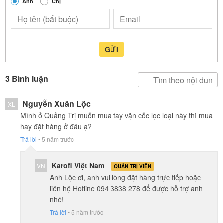
Anh
Chị
GỬI
3 Bình luận
Nguyễn Xuân Lộc
XL
Mình ở Quảng Trị muốn mua tay vặn cốc lọc loại này thì mua
hay đặt hàng ở đâu ạ?
Trả lời
•
5 năm trước
Karofi Việt Nam
VN
QUẢN TRỊ VIÊN
Anh Lộc ơi, anh vui lòng đặt hàng trực tiếp hoặc
liên hệ Hotline 094 3838 278 để được hỗ trợ anh
nhé!
Trả lời
•
5 năm trước