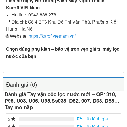
Liên hệ ngay Hệ Thống Điện Máy Ngọc Thạch –
Karofi Việt Nam
📞 Hotline: 0943 838 278
📍 Địa chỉ: Số 4 BT6 Khu Đô Thị Văn Phú, Phường Kiến
Hưng, Hà Nội
🌐 Website:
https://karofivietnam.vn/
Chọn đúng phụ kiện – bảo vệ trọn vẹn giá trị máy lọc
nước của bạn.
Đánh giá (0)
Đánh giá Tay vặn cốc lọc nước mới – OP1310,
P95, U03, U05, U95,Ss038, D52, 007, D68, D88…
Tay mở nắp
0%
| 0 đánh giá
5
0%
| 0 đánh giá
4