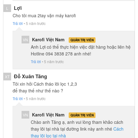
Lợi
L
Cho tôi mua 2tay vặn máy karofi
Trả lời
•
5 năm trước
Karofi Việt Nam
VN
QUẢN TRỊ VIÊN
Anh Lợi có thể thực hiện việc đặt hàng hoặc liên hệ
Hotline 094 3838 278 anh nhé!
Trả lời
•
5 năm trước
Đỗ Xuân Tăng
XT
Tôi xin hỏi Cách tháo lõi lọc 1,2,3
để thay thế như thế nào ?
Trả lời
•
5 năm trước
Karofi Việt Nam
VN
QUẢN TRỊ VIÊN
Chào anh Tăng ạ, anh vui lòng tham khảo cách
thay lõi tại nhà tại đường link này anh nhé
Cách
thay lõi lọc tại nhà