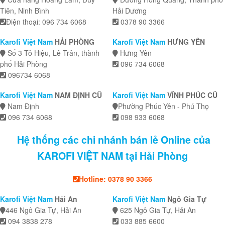
Tiên, Ninh Bình
Hải Dương
Điện thoại: 096 734 6068
0378 90 3366
Karofi Việt Nam
HẢI PHÒNG
Karofi Việt Nam
HƯNG YÊN
Số 3 Tô Hiệu, Lê Trân, thành
Hưng Yên
phố Hải Phòng
096 734 6068
096734 6068
Karofi Việt Nam
NAM ĐỊNH CŨ
Karofi Việt Nam
VĨNH PHÚC CŨ
Nam Định
Phường Phúc Yên - Phú Thọ
096 734 6068
098 933 6068
Hệ thống các chi nhánh bán lẻ Online của
KAROFI VIỆT NAM tại Hải Phòng
Hotline: 0378 90 3366
Karofi Việt Nam
Hải An
Karofi Việt Nam
Ngô Gia Tự
446 Ngô Gia Tự, Hải An
625 Ngô Gia Tự, Hải An
094 3838 278
033 885 6600