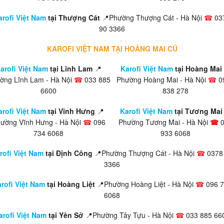
arofi Việt Nam
tại Thượng Cát
📍Phường Thượng Cát - Hà Nội
☎
03
90 3366
KAROFI VIỆT NAM TẠI HOÀNG MAI CŨ
arofi Việt Nam
tại Lĩnh Lam
📍
Karofi Việt Nam
tại Hoàng Mai
ờng Lĩnh Lam - Hà Nội
☎
033 885
Phường Hoàng Mai - Hà Nội
☎
0
6600
838 278
arofi Việt Nam
tại Vĩnh Hưng
📍
Karofi Việt Nam
tại Tương Mai 
ường Vĩnh Hưng - Hà Nội
☎
096
Phường Tương Mai - Hà Nội
☎
734 6068
933 6068
rofi Việt Nam
tại Định Công
📍Phường Thượng Cát - Hà Nội
☎
0378
3366
rofi Việt Nam
tại Hoàng Liệt
📍Phường Hoàng Liệt - Hà Nội
☎
096 7
6068
arofi Việt Nam
tại Yên Sở
📍Phường Tây Tựu - Hà Nội
☎
033 885 66