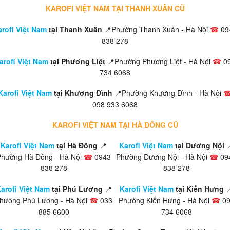
KAROFI VIỆT NAM TẠI THANH XUÂN CŨ
rofi Việt Nam
tại Thanh Xuân
📍Phường Thanh Xuân - Hà Nội
☎
09
838 278
arofi Việt Nam
tại Phương Liệt
📍Phường Phương Liệt - Hà Nội
☎
0
734 6068
Karofi Việt Nam
tại Khương Đình
📍Phường Khương Đình - Hà Nội
098 933 6068
KAROFI VIỆT NAM TẠI HÀ ĐÔNG CŨ
Karofi Việt Nam
tại Hà Đông
📍
Karofi Việt Nam
tại Dương Nội

Phường Hà Đông - Hà Nội
☎
0943
Phường Dương Nội - Hà Nội
☎
09
838 278
838 278
arofi Việt Nam
tại Phú Lương
📍
Karofi Việt Nam
tại Kiến Hưng

hường Phú Lương - Hà Nội
☎
033
Phường Kiến Hưng - Hà Nội
☎
09
885 6600
734 6068