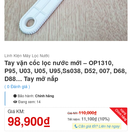
Linh Kiện Máy Lọc Nước
Tay vặn cốc lọc nước mới – OP1310,
P95, U03, U05, U95,Ss038, D52, 007, D68,
D88… Tay mở nắp
(
0
Đánh giá )
Bảo hành:
Chính hãng
Đang xem: 14
Giá KM:
110,000₫
Giá NY:
98,900₫
11,100₫ (10%)
Tiết kiệm:
Cần giá tốt? Liên hệ ngay