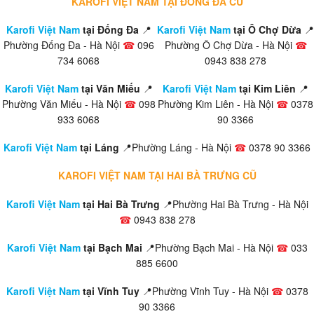
KAROFI VIỆT NAM TẠI ĐỐNG ĐA CŨ
Karofi Việt Nam
tại Đống Đa
📍
Karofi Việt Nam
tại Ô Chợ Dừa
📍
Phường Đống Đa - Hà Nội
☎
096
Phường Ô Chợ Dừa - Hà Nội
☎
734 6068
0943 838 278
Karofi Việt Nam
tại Văn Miếu
📍
Karofi Việt Nam
tại Kim Liên
📍
Phường Văn Miếu - Hà Nội
☎
098
Phường Kim Liên - Hà Nội
☎
0378
933 6068
90 3366
Karofi Việt Nam
tại Láng
📍Phường Láng - Hà Nội
☎
0378 90 3366
KAROFI VIỆT NAM TẠI HAI BÀ TRƯNG CŨ
Karofi Việt Nam
tại Hai Bà Trưng
📍Phường Hai Bà Trưng - Hà Nội
☎
0943 838 278
Karofi Việt Nam
tại Bạch Mai
📍Phường Bạch Mai - Hà Nội
☎
033
885 6600
Karofi Việt Nam
tại Vĩnh Tuy
📍Phường Vĩnh Tuy - Hà Nội
☎
0378
90 3366