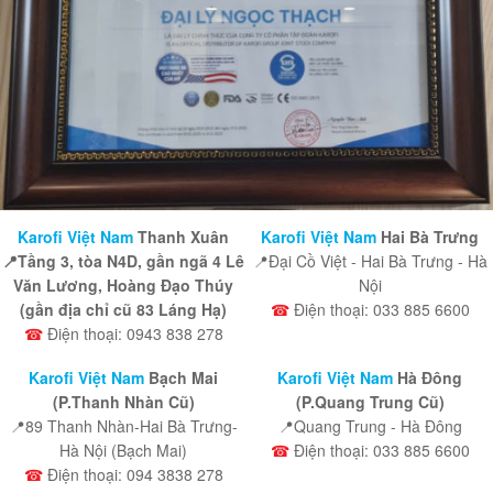
Karofi Việt Nam
Thanh Xuân
Karofi Việt Nam
Hai Bà Trưng
📍Tầng 3, tòa N4D, gần ngã 4 Lê
📍Đại Cồ Việt - Hai Bà Trưng - Hà
Văn Lương, Hoàng Đạo Thúy
Nội
(gần địa chỉ cũ 83 Láng Hạ)
☎
Điện thoại: 033 885 6600
☎
Điện thoại: 0943 838 278
Karofi Việt Nam
Bạch Mai
Karofi Việt Nam
Hà Đông
(P.Thanh Nhàn Cũ)
(P.Quang Trung Cũ)
📍89 Thanh Nhàn-Hai Bà Trưng-
📍Quang Trung - Hà Đông
Hà Nội (Bạch Mai)
☎
Điện thoại: 033 885 6600
☎
Điện thoại: 094 3838 278