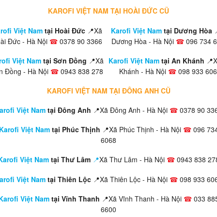
KAROFI VIỆT NAM TẠI HOÀI ĐỨC CŨ
rofi Việt Nam
tại Hoài Đức
📍Xã
Karofi Việt Nam
tại Dương Hòa
ài Đức - Hà Nội
☎
0378 90 3366
Dương Hòa - Hà Nội
☎
096 734 
rofi Việt Nam
tại Sơn Đồng
📍Xã
Karofi Việt Nam
tại An Khánh
📍
n Đồng - Hà Nội
☎
0943 838 278
Khánh - Hà Nội
☎
098 933 60
KAROFI VIỆT NAM TẠI ĐÔNG ANH CŨ
arofi Việt Nam
tại Đông Anh
📍Xã Đông Anh - Hà Nội
☎
0378 90 33
Karofi Việt Nam
tại Phúc Thịnh
📍Xã Phúc Thịnh - Hà Nội
☎
096 73
6068
Karofi Việt Nam
tại Thư Lâm
📍
Xã Thư Lâm - Hà Nội
☎
0943 838 27
arofi Việt Nam
tại Thiên Lộc
📍Xã Thiên Lộc - Hà Nội
☎
098 933 60
Karofi Việt Nam
tại Vĩnh Thanh
📍Xã Vĩnh Thanh - Hà Nội
☎
033 88
6600