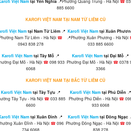
Karofi Việt Nam
tại Yên Nghĩa
📍Phường Quang Trung - Hà Nội
☎
03
885 6600
KAROFI VIỆT NAM TẠI NAM TỪ LIÊM CŨ
rofi Việt Nam
tại Nam Từ Liêm
📍
Karofi Việt Nam
tại Xuân Phươn
Phường Nam Từ Liêm - Hà Nội
☎
📍Phường Xuân Phương - Hà Nội
0943 838 278
033 885 6600
Karofi Việt Nam
tại Tây Mỗ
📍
Karofi Việt Nam
tại Đại Mỗ
📍
hường Đại Mỗ - Hà Nội
☎
098 933
Phường Đại Mỗ - Hà Nội
☎
0378 
6068
3366
KAROFI VIỆT NAM TẠI BẮC TỪ LIÊM CŨ
Karofi Việt Nam
tại Tây Tựu
📍
Karofi Việt Nam
tại Phú Diễn

ường Tây Tựu - Hà Nội
☎
033 885
Phường Phú Diễn - Hà Nội
☎
09
6600
933 6068
Karofi Việt Nam
tại Xuân Đỉnh
📍
Karofi Việt Nam
tại Đông Ngạc
hường Xuân Đỉnh - Hà Nội
☎
096
Phường Đông Ngạc - Hà Nội
☎
09
734 6068
838 278