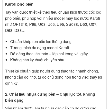
Karofi phổ biến
Tay vặn được thiết kế theo tiêu chuẩn kích thước cốc lọc
phổ biến, phù hợp với nhiều model máy lọc nước Karofi
như OP1310, P95, U03, U05, U95, SS038, D52, O07,
D68, D88…
Chuẩn khớp ren cốc lọc thông dụng
Tương thích đa dạng model Karofi
Dễ dàng thao tác tháo – lắp chỉ trong vài giây
Không cần kỹ thuật chuyên sâu
Thiết kế chuẩn giúp người dùng thao tác nhanh chóng,
không cần gọi thợ, từ đó chủ động hơn trong việc thay lõi
định kỳ.
2. Chất liệu nhựa cứng bền – Chịu lực tốt, không
biến dạng
Sản phẩm được làm từ nhựa cao cấp có độ cứng cao,