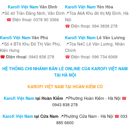
Karofi Việt Nam
Vân Đình
Karofi Việt Nam
Yên Hòa
📍Số 40 Trần Đăng Ninh, Vân Đình
📍Tòa A6A Khu đô thị Mỹ Đình, Hà
☎
Điện thoại: 0378 90 3366
Nội
☎
Điện thoại: 094 3838 278
Karofi Việt Nam
Văn Phú
Karofi Việt Nam
Lê Văn Lương
📍Số 4 BT6 Khu Đô Thị Văn Phú,
📍Tòa N4C Lê Văn Lương, Nhân
Kiến Hưng
Chính
☎
Điện thoại
: 0943 838 278
☎
Điện thoại: 096 734 6068
HỆ THỐNG CHI NHÁNH BÁN LẺ ONLINE CỦA KAROFI VIỆT NAM
TẠI HÀ NỘI
KAROFI VIỆT NAM TẠI HOÀN KIẾM CŨ
Karofi Việt Nam
tại Hoàn Kiếm
📍Phường Hoàn Kiếm - Hà Nội
☎
0943 838 278
Karofi Việt Nam
tại Cửa Nam
📍Phường Cửa Nam - Hà Nội
☎
033
885 6600