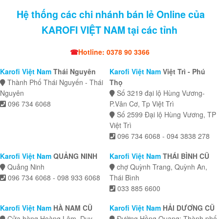
Hệ thống các chi nhánh bán lẻ Online của
KAROFI VIỆT NAM tại các tỉnh
☎
Hotline: 0378 90 3366
Karofi Việt Nam
Thái Nguyên
Karofi Việt Nam
Việt Trì - Phú
Thành Phố Thái Nguyến - Thái
Thọ
Nguyên
Số 3219 đại lộ Hùng Vương-
096 734 6068
P.Vân Cơ, Tp Việt Trì
Số 2599 Đại lộ Hùng Vương, TP
Việt Trì
096 734 6068 - 094 3838 278
Karofi Việt Nam
QUẢNG NINH
Karofi Việt Nam
THÁI BÌNH CŨ
Quảng Ninh
chợ Quỳnh Trang, Quỳnh An,
096 734 6068 - 098 933 6068
Thái Bình
033 885 6600
Karofi Việt Nam
HÀ NAM CŨ
Karofi Việt Nam
HẢI DƯƠNG CŨ
Cửa hàng Hoàng Lâm, Duy
Đường Hồng Quang; Thành phố