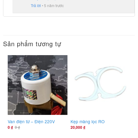
Trả lời
•
5 năm trước
Sản phẩm tương tự
Van điện từ – Điện 220V
Kẹp màng lọc RO
0
₫
0
₫
20,000
₫