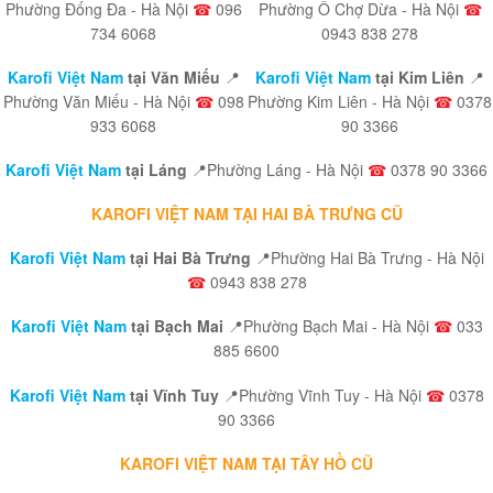
Phường Đống Đa - Hà Nội
☎
096
Phường Ô Chợ Dừa - Hà Nội
☎
734 6068
0943 838 278
Karofi Việt Nam
tại Văn Miếu
📍
Karofi Việt Nam
tại Kim Liên
📍
Phường Văn Miếu - Hà Nội
☎
098
Phường Kim Liên - Hà Nội
☎
0378
933 6068
90 3366
Karofi Việt Nam
tại Láng
📍Phường Láng - Hà Nội
☎
0378 90 3366
KAROFI VIỆT NAM TẠI HAI BÀ TRƯNG CŨ
Karofi Việt Nam
tại Hai Bà Trưng
📍Phường Hai Bà Trưng - Hà Nội
☎
0943 838 278
Karofi Việt Nam
tại Bạch Mai
📍Phường Bạch Mai - Hà Nội
☎
033
885 6600
Karofi Việt Nam
tại Vĩnh Tuy
📍Phường Vĩnh Tuy - Hà Nội
☎
0378
90 3366
KAROFI VIỆT NAM TẠI TÂY HỒ CŨ