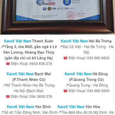
Karofi Việt Nam
Thanh Xuân
Karofi Việt Nam
Hai Bà Trưng
📍Tầng 3, tòa N4D, gần ngã 4 Lê
📍Đại Cồ Việt - Hai Bà Trưng - Hà
Văn Lương, Hoàng Đạo Thúy
Nội
(gần địa chỉ cũ 83 Láng Hạ)
☎
Điện thoại: 033 885 6600
☎
Điện thoại: 0943 838 278
Karofi Việt Nam
Bạch Mai
Karofi Việt Nam
Hà Đông
(P.Thanh Nhàn Cũ)
(P.Quang Trung Cũ)
📍89 Thanh Nhàn-Hai Bà Trưng-
📍Quang Trung - Hà Đông
Hà Nội (Bạch Mai)
☎
Điện thoại: 033 885 6600
☎
Điện thoại: 094 3838 278
Karofi Việt Nam
Vân Đình
Karofi Việt Nam
Yên Hòa
📍Số 40 Trần Đăng Ninh, Vân Đình
📍Tòa A6A Khu đô thị Mỹ Đình, Hà