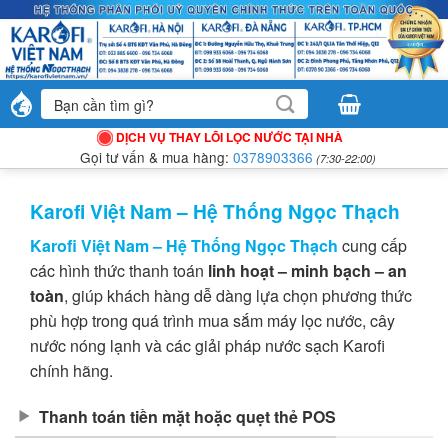
Bỏ
qua
nội
dung
Tìm
kiếm:
DỊCH VỤ THAY LÕI LỌC NƯỚC TẠI NHÀ
Gọi tư vấn & mua hàng:
0378903366
(7:30-22:00)
Karofi Việt Nam – Hệ Thống Ngọc Thạch
Karofi Việt Nam – Hệ Thống Ngọc Thạch
cung cấp
các hình thức thanh toán
linh hoạt – minh bạch – an
toàn
, giúp khách hàng dễ dàng lựa chọn phương thức
phù hợp trong quá trình mua sắm máy lọc nước, cây
nước nóng lạnh và các giải pháp nước sạch Karofi
chính hãng.
Thanh toán tiền mặt hoặc quẹt thẻ POS