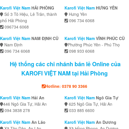
Karofi Việt Nam
HẢI PHÒNG
Karofi Việt Nam
HƯNG YÊN
Số 3 Tô Hiệu, Lê Trân, thành
Hưng Yên
phố Hải Phòng
096 734 6068
096734 6068
Karofi Việt Nam
NAM ĐỊNH CŨ
Karofi Việt Nam
VĨNH PHÚC CŨ
Nam Định
Phường Phúc Yên - Phú Thọ
096 734 6068
098 933 6068
Hệ thống các chi nhánh bán lẻ Online của
KAROFI VIỆT NAM tại Hải Phòng
Hotline: 0378 90 3366
Karofi Việt Nam
Hải An
Karofi Việt Nam
Ngô Gia Tự
446 Ngô Gia Tự, Hải An
625 Ngô Gia Tự, Hải An
094 3838 278
033 885 6600
Karofi Việt Nam
An Lão
Karofi Việt Nam
An Dương
Xã Tân Dân, An Lão
Xã Hồng Phong, An Dương