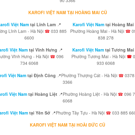
90 3366
KAROFI VIỆT NAM TẠI HOÀNG MAI CŨ
arofi Việt Nam
tại Lĩnh Lam
📍
Karofi Việt Nam
tại Hoàng Mai
ờng Lĩnh Lam - Hà Nội
☎
033 885
Phường Hoàng Mai - Hà Nội
☎
0
6600
838 278
arofi Việt Nam
tại Vĩnh Hưng
📍
Karofi Việt Nam
tại Tương Mai 
ường Vĩnh Hưng - Hà Nội
☎
096
Phường Tương Mai - Hà Nội
☎
734 6068
933 6068
rofi Việt Nam
tại Định Công
📍Phường Thượng Cát - Hà Nội
☎
0378
3366
rofi Việt Nam
tại Hoàng Liệt
📍Phường Hoàng Liệt - Hà Nội
☎
096 7
6068
arofi Việt Nam
tại Yên Sở
📍Phường Tây Tựu - Hà Nội
☎
033 885 66
KAROFI VIỆT NAM TẠI HOÀI ĐỨC CŨ