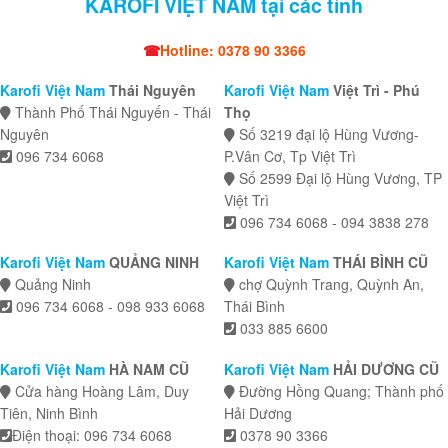
KAROFI VIỆT NAM tại các tỉnh
☎
Hotline: 0378 90 3366
Karofi Việt Nam
Thái Nguyên
Karofi Việt Nam
Việt Trì - Phú
Thành Phố Thái Nguyến - Thái
Thọ
Nguyên
Số 3219 đại lộ Hùng Vương-
096 734 6068
P.Vân Cơ, Tp Việt Trì
Số 2599 Đại lộ Hùng Vương, TP
Việt Trì
096 734 6068 - 094 3838 278
Karofi Việt Nam
QUẢNG NINH
Karofi Việt Nam
THÁI BÌNH CŨ
Quảng Ninh
chợ Quỳnh Trang, Quỳnh An,
096 734 6068 - 098 933 6068
Thái Bình
033 885 6600
Karofi Việt Nam
HÀ NAM CŨ
Karofi Việt Nam
HẢI DƯƠNG CŨ
Cửa hàng Hoàng Lâm, Duy
Đường Hồng Quang; Thành phố
Tiên, Ninh Bình
Hải Dương
Điện thoại: 096 734 6068
0378 90 3366