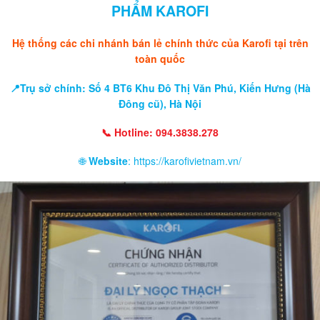
PHẨM KAROFI
Hệ thống các chi nhánh bán lẻ chính thức của Karofi tại trên
toàn quốc
📍Trụ sở chính: Số 4 BT6 Khu Đô Thị Văn Phú, Kiến Hưng (Hà
Đông cũ), Hà Nội
📞 Hotline: 094.3838.278
🌐
Website
: https://karofivietnam.vn/