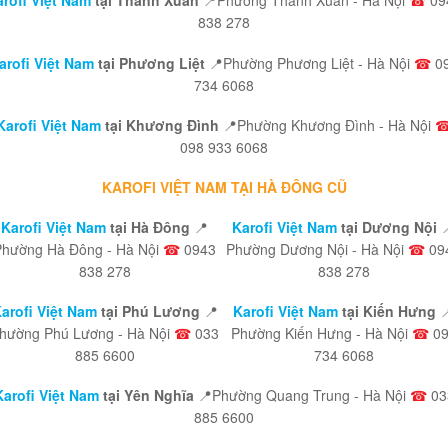
rofi Việt Nam
tại Thanh Xuân
📍Phường Thanh Xuân - Hà Nội
☎
09
838 278
arofi Việt Nam
tại Phương Liệt
📍Phường Phương Liệt - Hà Nội
☎
0
734 6068
Karofi Việt Nam
tại Khương Đình
📍Phường Khương Đình - Hà Nội
098 933 6068
KAROFI VIỆT NAM TẠI HÀ ĐÔNG CŨ
Karofi Việt Nam
tại Hà Đông
📍
Karofi Việt Nam
tại Dương Nội

Phường Hà Đông - Hà Nội
☎
0943
Phường Dương Nội - Hà Nội
☎
09
838 278
838 278
arofi Việt Nam
tại Phú Lương
📍
Karofi Việt Nam
tại Kiến Hưng

hường Phú Lương - Hà Nội
☎
033
Phường Kiến Hưng - Hà Nội
☎
09
885 6600
734 6068
Karofi Việt Nam
tại Yên Nghĩa
📍Phường Quang Trung - Hà Nội
☎
03
885 6600