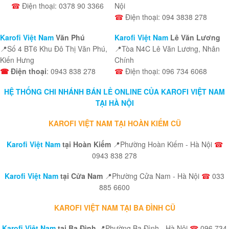
☎
Điện thoại: 0378 90 3366
Nội
☎
Điện thoại: 094 3838 278
Karofi Việt Nam
Văn Phú
Karofi Việt Nam
Lê Văn Lương
📍Số 4 BT6 Khu Đô Thị Văn Phú,
📍Tòa N4C Lê Văn Lương, Nhân
Kiến Hưng
Chính
☎
Điện thoại
: 0943 838 278
☎
Điện thoại: 096 734 6068
HỆ THỐNG CHI NHÁNH BÁN LẺ ONLINE CỦA KAROFI VIỆT NAM
TẠI HÀ NỘI
KAROFI VIỆT NAM TẠI HOÀN KIẾM CŨ
Karofi Việt Nam
tại Hoàn Kiếm
📍Phường Hoàn Kiếm - Hà Nội
☎
0943 838 278
Karofi Việt Nam
tại Cửa Nam
📍Phường Cửa Nam - Hà Nội
☎
033
885 6600
KAROFI VIỆT NAM TẠI BA ĐÌNH CŨ
Karofi Việt Nam
tại Ba Đình
📍Phường Ba Đình - Hà Nội
☎
096 734