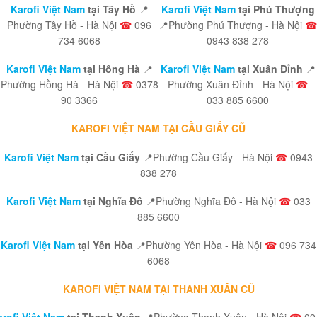
Karofi Việt Nam
tại Tây Hồ
📍
Karofi Việt Nam
tại Phú Thượng
Phường Tây Hồ - Hà Nội
☎
096
📍Phường Phú Thượng - Hà Nội
☎
734 6068
0943 838 278
Karofi Việt Nam
tại Hồng Hà
📍
Karofi Việt Nam
tại Xuân Đỉnh
📍
Phường Hồng Hà - Hà Nội
☎
0378
Phường Xuân Đỉnh - Hà Nội
☎
90 3366
033 885 6600
KAROFI VIỆT NAM TẠI CẦU GIẤY CŨ
Karofi Việt Nam
tại Cầu Giấy
📍Phường Cầu Giấy - Hà Nội
☎
0943
838 278
Karofi Việt Nam
tại Nghĩa Đô
📍Phường Nghĩa Đô - Hà Nội
☎
033
885 6600
Karofi Việt Nam
tại Yên Hòa
📍Phường Yên Hòa - Hà Nội
☎
096 734
6068
KAROFI VIỆT NAM TẠI THANH XUÂN CŨ