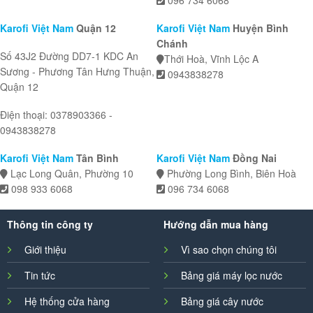
Karofi Việt Nam
Quận 12
Karofi Việt Nam
Huyện Bình
Chánh
Số 43J2 Đường DD7-1 KDC An
Thới Hoà, Vĩnh Lộc A
Sương - Phương Tân Hưng Thuận,
0943838278
Quận 12
Điện thoại: 0378903366 -
0943838278
Karofi Việt Nam
Tân Bình
Karofi Việt Nam
Đồng Nai
Lạc Long Quân, Phường 10
Phường Long Bình, Biên Hoà
098 933 6068
096 734 6068
Thông tin công ty
Hướng dẫn mua hàng
Giới thiệu
Vì sao chọn chúng tôi
Tin tức
Bảng giá máy lọc nước
Hệ thống cửa hàng
Bảng giá cây nước