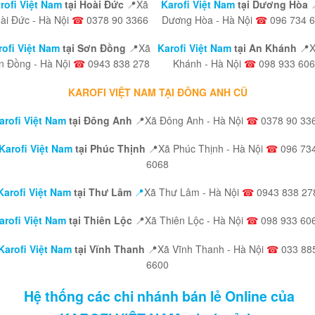
rofi Việt Nam
tại Hoài Đức
📍Xã
Karofi Việt Nam
tại Dương Hòa
ài Đức - Hà Nội
☎
0378 90 3366
Dương Hòa - Hà Nội
☎
096 734 
rofi Việt Nam
tại Sơn Đồng
📍Xã
Karofi Việt Nam
tại An Khánh
📍
n Đồng - Hà Nội
☎
0943 838 278
Khánh - Hà Nội
☎
098 933 60
KAROFI VIỆT NAM TẠI ĐÔNG ANH CŨ
arofi Việt Nam
tại Đông Anh
📍Xã Đông Anh - Hà Nội
☎
0378 90 33
Karofi Việt Nam
tại Phúc Thịnh
📍Xã Phúc Thịnh - Hà Nội
☎
096 73
6068
Karofi Việt Nam
tại Thư Lâm
📍
Xã Thư Lâm - Hà Nội
☎
0943 838 27
arofi Việt Nam
tại Thiên Lộc
📍Xã Thiên Lộc - Hà Nội
☎
098 933 60
Karofi Việt Nam
tại Vĩnh Thanh
📍Xã Vĩnh Thanh - Hà Nội
☎
033 88
6600
Hệ thống các chi nhánh bán lẻ Online của