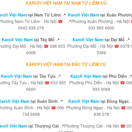
KAROFI VIỆT NAM TẠI NAM TỪ LIÊM CŨ
rofi Việt Nam
tại Nam Từ Liêm
📍
Karofi Việt Nam
tại Xuân Phươn
Phường Nam Từ Liêm - Hà Nội
☎
📍Phường Xuân Phương - Hà Nội
0943 838 278
033 885 6600
Karofi Việt Nam
tại Tây Mỗ
📍
Karofi Việt Nam
tại Đại Mỗ
📍
hường Đại Mỗ - Hà Nội
☎
098 933
Phường Đại Mỗ - Hà Nội
☎
0378 
6068
3366
KAROFI VIỆT NAM TẠI BẮC TỪ LIÊM CŨ
Karofi Việt Nam
tại Tây Tựu
📍
Karofi Việt Nam
tại Phú Diễn

ường Tây Tựu - Hà Nội
☎
033 885
Phường Phú Diễn - Hà Nội
☎
09
6600
933 6068
Karofi Việt Nam
tại Xuân Đỉnh
📍
Karofi Việt Nam
tại Đông Ngạc
hường Xuân Đỉnh - Hà Nội
☎
096
Phường Đông Ngạc - Hà Nội
☎
09
734 6068
838 278
arofi Việt Nam
tại Thượng Cát
📍Phường Thượng Cát - Hà Nội
☎
03