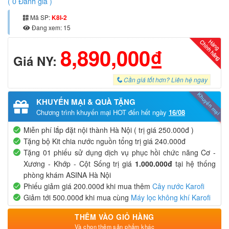
(
0
Đánh giá )
Mã SP:
K8I-2
Đang xem: 15
8,890,000₫
Giá NY:
Cần giá tốt hơn? Liên hệ ngay
Khuyến mại
KHUYẾN MẠI & QUÀ TẶNG
Chương trình khuyến mại HOT đến hết ngày
16/08
Miễn phí lắp đặt nội thành Hà Nội ( trị giá 250.000đ )
Tặng bộ Kit chia nước nguồn tổng trị giá 240.000đ
Tặng 01 phiếu sử dụng dịch vụ phục hồi chức năng Cơ -
Xương - Khớp - Cột Sống trị giá
1.000.000đ
tại hệ thống
phòng khám ASINA Hà Nội
Phiếu giảm giá 200.000đ khi mua thêm
Cây nước Karofi
Giảm tới 500.000đ khi mua cùng
Máy lọc không khí Karofi
THÊM VÀO GIỎ HÀNG
Và chọn thêm sản phẩm khác