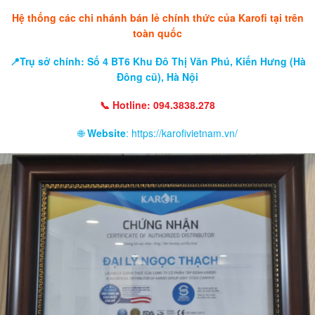
Hệ thống các chi nhánh bán lẻ chính thức của Karofi tại trên
toàn quốc
📍Trụ sở chính: Số 4 BT6 Khu Đô Thị Văn Phú, Kiến Hưng (Hà
Đông cũ), Hà Nội
📞 Hotline: 094.3838.278
🌐
Website
: https://karofivietnam.vn/