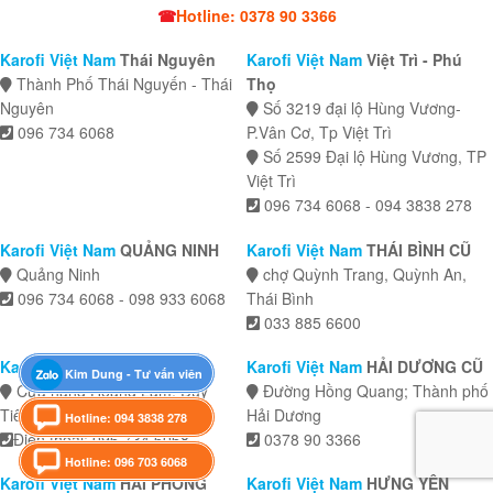
☎
Hotline: 0378 90 3366
Karofi Việt Nam
Thái Nguyên
Karofi Việt Nam
Việt Trì - Phú
Thành Phố Thái Nguyến - Thái
Thọ
Nguyên
Số 3219 đại lộ Hùng Vương-
096 734 6068
P.Vân Cơ, Tp Việt Trì
Số 2599 Đại lộ Hùng Vương, TP
Việt Trì
096 734 6068 - 094 3838 278
Karofi Việt Nam
QUẢNG NINH
Karofi Việt Nam
THÁI BÌNH CŨ
Quảng Ninh
chợ Quỳnh Trang, Quỳnh An,
096 734 6068 - 098 933 6068
Thái Bình
033 885 6600
Karofi Việt Nam
HÀ NAM CŨ
Karofi Việt Nam
HẢI DƯƠNG CŨ
Kim Dung - Tư vấn viên
Cửa hàng Hoàng Lâm, Duy
Đường Hồng Quang; Thành phố
Tiên, Ninh Bình
Hải Dương
Hotline: 094 3838 278
Điện thoại: 096 734 6068
0378 90 3366
Hotline: 096 703 6068
Karofi Việt Nam
HẢI PHÒNG
Karofi Việt Nam
HƯNG YÊN