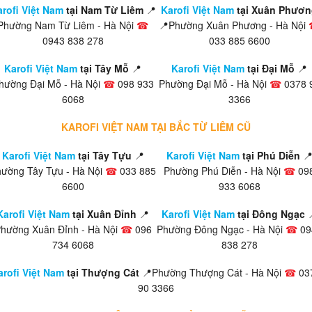
rofi Việt Nam
tại Nam Từ Liêm
📍
Karofi Việt Nam
tại Xuân Phươn
Phường Nam Từ Liêm - Hà Nội
☎
📍Phường Xuân Phương - Hà Nội
0943 838 278
033 885 6600
Karofi Việt Nam
tại Tây Mỗ
📍
Karofi Việt Nam
tại Đại Mỗ
📍
hường Đại Mỗ - Hà Nội
☎
098 933
Phường Đại Mỗ - Hà Nội
☎
0378 
6068
3366
KAROFI VIỆT NAM TẠI BẮC TỪ LIÊM CŨ
Karofi Việt Nam
tại Tây Tựu
📍
Karofi Việt Nam
tại Phú Diễn

ường Tây Tựu - Hà Nội
☎
033 885
Phường Phú Diễn - Hà Nội
☎
09
6600
933 6068
Karofi Việt Nam
tại Xuân Đỉnh
📍
Karofi Việt Nam
tại Đông Ngạc
hường Xuân Đỉnh - Hà Nội
☎
096
Phường Đông Ngạc - Hà Nội
☎
09
734 6068
838 278
arofi Việt Nam
tại Thượng Cát
📍Phường Thượng Cát - Hà Nội
☎
03
90 3366