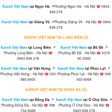
Karofi Việt Nam
tại Ngọc Hà
📍Phường Ngọc Hà - Hà Nội
☎
0943
838 278
Karofi Việt Nam
tại Giảng Võ
📍Phường Giảng Võ - Hà Nội
☎
0943
838 278
KAROFI VIỆT NAM TẠI LONG BIÊN CŨ
Karofi Việt Nam
tại Long Biên
📍
Karofi Việt Nam
tại Bồ Đề
📍
Phường Long Biên - Hà Nội
☎
Phường Bồ Đề - Hà Nội
☎
0378
0943 838 278
90 3366
Karofi Việt Nam
tại Việt Hưng
📍
Karofi Việt Nam
tại Phúc Lợi
📍
Phường Việt Hưng - Hà Nội
☎
033
Phường Phúc Lợi - Hà Nội
☎
098
885 6600
933 6068
KAROFI VIỆT NAM TẠI ĐỐNG ĐA CŨ
Karofi Việt Nam
tại Đống Đa
📍
Karofi Việt Nam
tại Ô Chợ Dừa
📍
Phường Đống Đa - Hà Nội
☎
096
Phường Ô Chợ Dừa - Hà Nội
☎
734 6068
0943 838 278