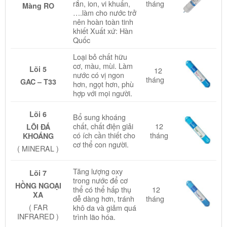
rắn, ion, vi khuẩn,
tháng
Màng RO
….làm cho nước trở
nên hoàn toàn tinh
khiết Xuất xứ: Hàn
Quốc
Loại bỏ chất hữu
cơ, màu, mùi.
Làm
Lõi 5
12
nước có vị ngon
tháng
GAC – T33
hơn, ngọt hơn, phù
hợp với mọi người.
Lõi 6
Bổ sung khoáng
chất, chất điện giải
12
LÕI ĐÁ
có ích cần thiết cho
tháng
KHOÁNG
cơ thể con người.
( MINERAL )
Tăng lượng oxy
Lõi 7
trong nước để cơ
HỒNG NGOẠI
thể có thể hấp thụ
12
XA
dễ dàng hơn, tránh
tháng
( FAR
khô da và giảm quá
INFRARED )
trình lão hóa.