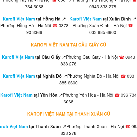
734 6068
0943 838 278
Karofi Việt Nam
tại Hồng Hà
📍
Karofi Việt Nam
tại Xuân Đỉnh
📍
Phường Hồng Hà - Hà Nội
☎
0378
Phường Xuân Đỉnh - Hà Nội
☎
90 3366
033 885 6600
KAROFI VIỆT NAM TẠI CẦU GIẤY CŨ
Karofi Việt Nam
tại Cầu Giấy
📍Phường Cầu Giấy - Hà Nội
☎
0943
838 278
Karofi Việt Nam
tại Nghĩa Đô
📍Phường Nghĩa Đô - Hà Nội
☎
033
885 6600
Karofi Việt Nam
tại Yên Hòa
📍Phường Yên Hòa - Hà Nội
☎
096 734
6068
KAROFI VIỆT NAM TẠI THANH XUÂN CŨ
rofi Việt Nam
tại Thanh Xuân
📍Phường Thanh Xuân - Hà Nội
☎
09
838 278