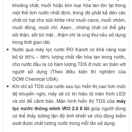
khoáng chất, muối hoặc kim loại hòa tan tồn tại trong
một thể tích nước nhất định, trong đó phải kể đến các
chất có hại cho sức khỏe như muối canxi, muối nhôm,
muối đồng, muối chì, Asen…những chất có thể gây
sỏi thận, sỏi túi mật…thậm chí là ung thư nếu sử dụng
trong thời gian dài.
Nước qua máy lọc nước RO Karofi có khả năng loại
bỏ từ 95% – 98% lượng chất rắn hòa tan trong nước,
cho nước đầu ra có hàm lượng TDS ở mức an toàn với
người sử dụng (Theo điều kiện thí nghiệm của
DOW Chemical USA).
Khi chỉ số TDS của nước sau lọc hiển thị cao hơn mức
độ khuyến nghị, máy sẽ có tín hiệu từ màn hình LED
và còi để cảnh báo. Màn hình hiển thị TDS của
máy
lọc nước thông minh iRO 2.0 8 lõi
giúp người dùng
có thể thấy tường tận độ tinh khiết và chủ động kiểm
soát được chất lượng nước trong mỗi lần sử dụng.