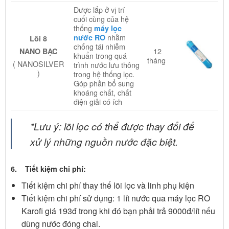
Được lắp ở vị trí
cuối cùng của hệ
thống
máy lọc
nhằm
nước RO
Lõi 8
chống tái nhiễm
12
NANO BẠC
khuẩn trong quá
tháng
( NANOSILVER
trình nước lưu thông
)
trong hệ thống lọc.
Góp phần bổ sung
khoáng chất, chất
điện giải có ích
*Lưu ý: lõi lọc có thể được thay đổi để
xử lý những nguồn nước đặc biệt.
6. Tiết kiệm chi phí:
Tiết kiệm chi phí thay thế lõi lọc và linh phụ kiện
Tiết kiệm chi phí sử dụng: 1 lít nước qua máy lọc RO
Karofi giá 193đ trong khi đó bạn phải trả 9000đ/lít nếu
dùng nước đóng chai.