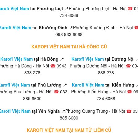
arofi Việt Nam
tại Phương Liệt
📍Phường Phương Liệt - Hà Nội
☎
0
734 6068
Karofi Việt Nam
tại Khương Đình
📍Phường Khương Đình - Hà Nội
098 933 6068
KAROFI VIỆT NAM TẠI HÀ ĐÔNG CŨ
Karofi Việt Nam
tại Hà Đông
📍
Karofi Việt Nam
tại Dương Nội

Phường Hà Đông - Hà Nội
☎
0943
Phường Dương Nội - Hà Nội
☎
09
838 278
838 278
arofi Việt Nam
tại Phú Lương
📍
Karofi Việt Nam
tại Kiến Hưng

hường Phú Lương - Hà Nội
☎
033
Phường Kiến Hưng - Hà Nội
☎
09
885 6600
734 6068
Karofi Việt Nam
tại Yên Nghĩa
📍Phường Quang Trung - Hà Nội
☎
03
885 6600
KAROFI VIỆT NAM TẠI NAM TỪ LIÊM CŨ