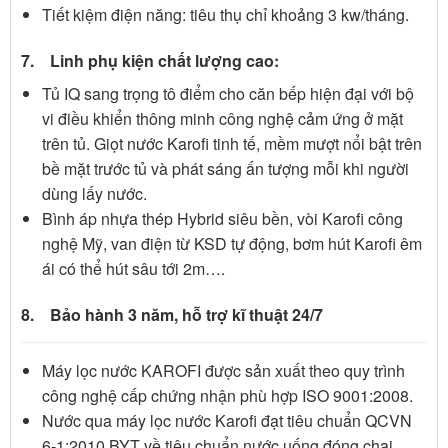
Tiết kiệm điện năng: tiêu thụ chỉ khoảng 3 kw/tháng.
7. Linh phụ kiện chất lượng cao:
Tủ IQ sang trọng tô điểm cho căn bếp hiện đại với bộ
vi điều khiển thông minh công nghệ cảm ứng ở mặt
trên tủ. Giọt nước Karofi tinh tế, mềm mượt nổi bật trên
bề mặt trước tủ và phát sáng ấn tượng mỗi khi người
dùng lấy nước.
Bình áp nhựa thép Hybrid siêu bền, vòi Karofi công
nghệ Mỹ, van điện từ KSD tự động, bơm hút Karofi êm
ái có thể hút sâu tới 2m….
8. Bảo hành 3 năm,
hỗ trợ kĩ thuật 24/7
Máy lọc nước KAROFI được sản xuất theo quy trình
công nghệ cấp chứng nhận phù hợp ISO 9001:2008.
Nước qua máy lọc nước Karofi đạt tiêu chuẩn QCVN
6-1:2010 BYT về tiêu chuẩn nước uống đóng chai