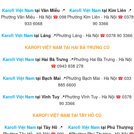
Karofi Việt Nam
tại Văn Miếu
📍
Karofi Việt Nam
tại Kim Liên
📍
Phường Văn Miếu - Hà Nội
☎
098
Phường Kim Liên - Hà Nội
☎
0378
933 6068
90 3366
Karofi Việt Nam
tại Láng
📍Phường Láng - Hà Nội
☎
0378 90 3366
KAROFI VIỆT NAM TẠI HAI BÀ TRƯNG CŨ
Karofi Việt Nam
tại Hai Bà Trưng
📍Phường Hai Bà Trưng - Hà Nội
☎
0943 838 278
Karofi Việt Nam
tại Bạch Mai
📍Phường Bạch Mai - Hà Nội
☎
033
885 6600
Karofi Việt Nam
tại Vĩnh Tuy
📍Phường Vĩnh Tuy - Hà Nội
☎
0378
90 3366
KAROFI VIỆT NAM TẠI TÂY HỒ CŨ
Karofi Việt Nam
tại Tây Hồ
📍
Karofi Việt Nam
tại Phú Thượng
Phường Tây Hồ - Hà Nội
☎
096
📍Phường Phú Thượng - Hà Nội
☎