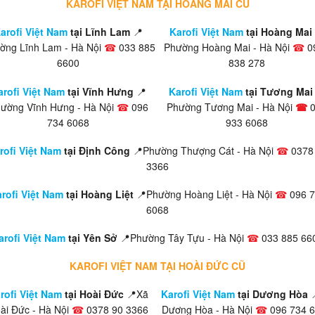
KAROFI VIỆT NAM TẠI HOÀNG MAI CŨ
arofi Việt Nam
tại Lĩnh Lam
📍
Karofi Việt Nam
tại Hoàng Mai
ờng Lĩnh Lam - Hà Nội
☎
033 885
Phường Hoàng Mai - Hà Nội
☎
0
6600
838 278
arofi Việt Nam
tại Vĩnh Hưng
📍
Karofi Việt Nam
tại Tương Mai 
ường Vĩnh Hưng - Hà Nội
☎
096
Phường Tương Mai - Hà Nội
☎
734 6068
933 6068
rofi Việt Nam
tại Định Công
📍Phường Thượng Cát - Hà Nội
☎
0378
3366
rofi Việt Nam
tại Hoàng Liệt
📍Phường Hoàng Liệt - Hà Nội
☎
096 7
6068
arofi Việt Nam
tại Yên Sở
📍Phường Tây Tựu - Hà Nội
☎
033 885 66
KAROFI VIỆT NAM TẠI HOÀI ĐỨC CŨ
rofi Việt Nam
tại Hoài Đức
📍Xã
Karofi Việt Nam
tại Dương Hòa
ài Đức - Hà Nội
☎
0378 90 3366
Dương Hòa - Hà Nội
☎
096 734 