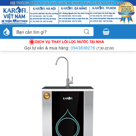
Bỏ
qua
nội
dung
Tìm
kiếm:
DỊCH VỤ THAY LÕI LỌC NƯỚC TẠI NHÀ
Gọi tư vấn & mua hàng:
0943838278
(7:30-22:00)