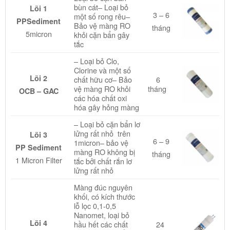
bùn cát– Loại bỏ
Lõi 1
3 – 6
một số rong rêu–
PPSediment
Bảo vệ màng RO
tháng
5micron
khỏi cặn bẩn gây
tắc
– Loại bỏ Clo,
Clorine và một số
Lõi 2
chất hữu cơ– Bảo
6
vệ màng RO khỏi
tháng
OCB – GAC
các hóa chất oxi
hóa gây hỏng màng
– Loại bỏ cặn bẩn lơ
lửng rất nhỏ trên
Lõi 3
6 – 9
1micron– bảo vệ
PP Sediment
màng RO không bị
tháng
1 Micron Filter
tắc bởi chất rắn lơ
lửng rất nhỏ
Màng đúc nguyên
khối, có kích thước
lỗ lọc 0,1-0,5
Nanomet, loại bỏ
Lõi 4
hầu hết các chất
24