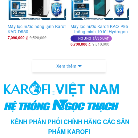
Máy lọc nước nóng lạnh Karofi
Máy lọc nước Karofi KAQ-P95
KAD-D950
– thông minh 10 lõi Hydrogen
7,090,000
₫
9,520,000
NGỪNG SẢN XUẤT
6,700,000
₫
9,810,000
Xem thêm
KÊNH PHÂN PHỐI CHÍNH HÃNG CÁC SẢN
PHẨM KAROFI