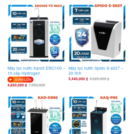
Máy lọc nước Karofi ERO100 –
Máy lọc nước Spido S-s027 –
10 cấp Hydrogen
20 lít/h
5,440,000
₫
6,020,000
₫
GIẢM LỚN
4,850,000
₫
7,550,000