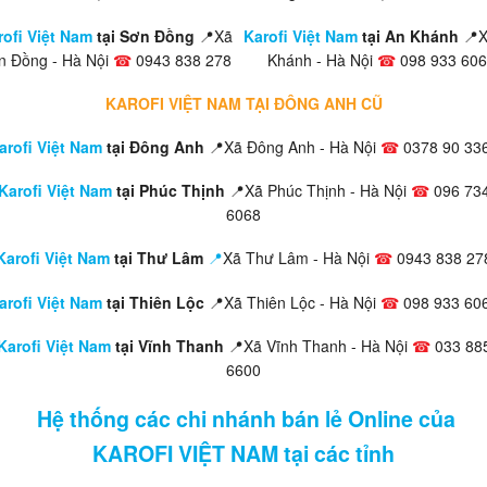
rofi Việt Nam
tại Sơn Đồng
📍Xã
Karofi Việt Nam
tại An Khánh
📍
n Đồng - Hà Nội
☎
0943 838 278
Khánh - Hà Nội
☎
098 933 60
KAROFI VIỆT NAM TẠI ĐÔNG ANH CŨ
arofi Việt Nam
tại Đông Anh
📍Xã Đông Anh - Hà Nội
☎
0378 90 33
Karofi Việt Nam
tại Phúc Thịnh
📍Xã Phúc Thịnh - Hà Nội
☎
096 73
6068
Karofi Việt Nam
tại Thư Lâm
📍
Xã Thư Lâm - Hà Nội
☎
0943 838 27
arofi Việt Nam
tại Thiên Lộc
📍Xã Thiên Lộc - Hà Nội
☎
098 933 60
Karofi Việt Nam
tại Vĩnh Thanh
📍Xã Vĩnh Thanh - Hà Nội
☎
033 88
6600
Hệ thống các chi nhánh bán lẻ Online của
KAROFI VIỆT NAM tại các tỉnh