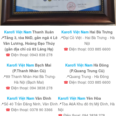
Karofi Việt Nam
Thanh Xuân
Karofi Việt Nam
Hai Bà Trưng
📍Tầng 3, tòa N4D, gần ngã 4 Lê
📍Đại Cồ Việt - Hai Bà Trưng - Hà
Văn Lương, Hoàng Đạo Thúy
Nội
(gần địa chỉ cũ 83 Láng Hạ)
☎
Điện thoại: 033 885 6600
☎
Điện thoại: 0943 838 278
Karofi Việt Nam
Bạch Mai
Karofi Việt Nam
Hà Đông
(P.Thanh Nhàn Cũ)
(P.Quang Trung Cũ)
📍89 Thanh Nhàn-Hai Bà Trưng-
📍Quang Trung - Hà Đông
Hà Nội (Bạch Mai)
☎
Điện thoại: 033 885 6600
☎
Điện thoại: 094 3838 278
Karofi Việt Nam
Vân Đình
Karofi Việt Nam
Yên Hòa
📍Số 40 Trần Đăng Ninh, Vân Đình
📍Tòa A6A Khu đô thị Mỹ Đình, Hà
☎
Điện thoại: 0378 90 3366
Nội
☎
Điện thoại: 094 3838 278