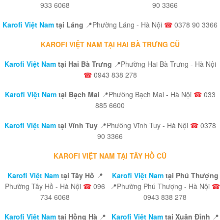
933 6068
90 3366
Karofi Việt Nam
tại Láng
📍Phường Láng - Hà Nội
☎
0378 90 3366
KAROFI VIỆT NAM TẠI HAI BÀ TRƯNG CŨ
Karofi Việt Nam
tại Hai Bà Trưng
📍Phường Hai Bà Trưng - Hà Nội
☎
0943 838 278
Karofi Việt Nam
tại Bạch Mai
📍Phường Bạch Mai - Hà Nội
☎
033
885 6600
Karofi Việt Nam
tại Vĩnh Tuy
📍Phường Vĩnh Tuy - Hà Nội
☎
0378
90 3366
KAROFI VIỆT NAM TẠI TÂY HỒ CŨ
Karofi Việt Nam
tại Tây Hồ
📍
Karofi Việt Nam
tại Phú Thượng
Phường Tây Hồ - Hà Nội
☎
096
📍Phường Phú Thượng - Hà Nội
☎
734 6068
0943 838 278
Karofi Việt Nam
tại Hồng Hà
📍
Karofi Việt Nam
tại Xuân Đỉnh
📍