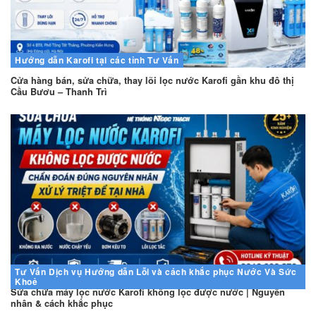
Hướng dẫn
Karofi tại các tỉnh
Tư Vấn
Cửa hàng bán, sửa chữa, thay lõi lọc nước Karofi gần khu đô thị
Cầu Bươu – Thanh Trì
Tư Vấn
Dịch vụ
Hướng dẫn
Lỗi và cách khắc phục
Nước Và Sức
Khoẻ
Sửa chữa máy lọc nước Karofi không lọc được nước | Nguyên
nhân & cách khắc phục