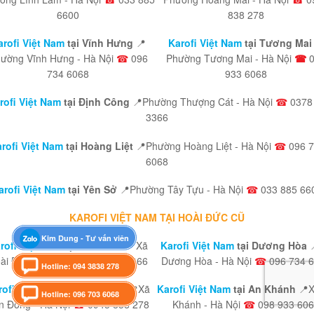
6600
838 278
arofi Việt Nam
tại Vĩnh Hưng
📍
Karofi Việt Nam
tại Tương Mai 
ường Vĩnh Hưng - Hà Nội
☎
096
Phường Tương Mai - Hà Nội
☎
734 6068
933 6068
rofi Việt Nam
tại Định Công
📍Phường Thượng Cát - Hà Nội
☎
0378
3366
rofi Việt Nam
tại Hoàng Liệt
📍Phường Hoàng Liệt - Hà Nội
☎
096 7
6068
arofi Việt Nam
tại Yên Sở
📍Phường Tây Tựu - Hà Nội
☎
033 885 66
KAROFI VIỆT NAM TẠI HOÀI ĐỨC CŨ
Kim Dung - Tư vấn viên
rofi Việt Nam
tại Hoài Đức
📍Xã
Karofi Việt Nam
tại Dương Hòa
ài Đức - Hà Nội
☎
0378 90 3366
Dương Hòa - Hà Nội
☎
096 734 
Hotline: 094 3838 278
rofi Việt Nam
tại Sơn Đồng
📍Xã
Karofi Việt Nam
tại An Khánh
📍
Hotline: 096 703 6068
n Đồng - Hà Nội
☎
0943 838 278
Khánh - Hà Nội
☎
098 933 60