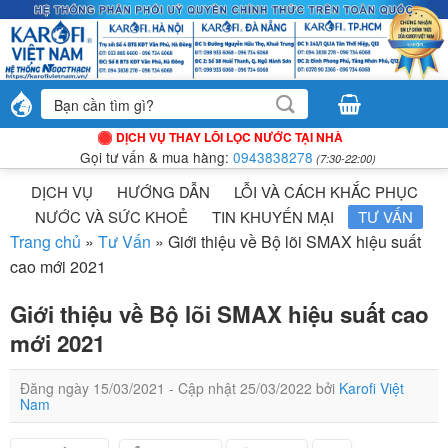
Bỏ
qua
nội
dung
Tìm
kiếm:
DỊCH VỤ THAY LÕI LỌC NƯỚC TẠI NHÀ
Gọi tư vấn & mua hàng:
0943838278
(7:30-22:00)
DỊCH VỤ
HƯỚNG DẪN
LỖI VÀ CÁCH KHẮC PHỤC
NƯỚC VÀ SỨC KHOẺ
TIN KHUYẾN MẠI
TƯ VẤN
Trang chủ
»
Tư Vấn
»
Giới thiệu về Bộ lõi SMAX hiệu suất
cao mới 2021
Giới thiệu về Bộ lõi SMAX hiệu suất cao
mới 2021
Đăng ngày
15/03/2021
- Cập nhật
25/03/2022
bởi
Karofi Việt
Nam