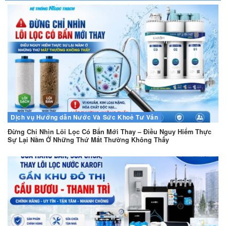
Dịch vụ
Hướng dẫn
Nước Và Sức Khoẻ
Tư Vấn
Đừng Chỉ Nhìn Lõi Lọc Có Bẩn Mới Thay – Điều Nguy Hiểm Thực
Sự Lại Nằm Ở Những Thứ Mắt Thường Không Thấy