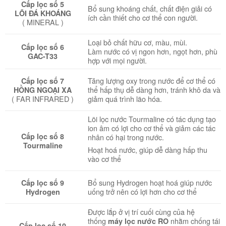
Cấp lọc số 5
Bổ sung khoáng chất, chất điện giải có
LÕI ĐÁ KHOÁNG
ích cần thiết cho cơ thể con người.
( MINERAL )
Loại bỏ chất hữu cơ, màu, mùi.
Cấp lọc số 6
Làm nước có vị ngon hơn, ngọt hơn, phù
GAC-T33
hợp với mọi người.
Tăng lượng oxy trong nước để cơ thể có
Cấp lọc số 7
thể hấp thụ dễ dàng hơn, tránh khô da và
HỒNG NGOẠI XA
giảm quá trình lão hóa.
( FAR INFRARED )
Lõi lọc nước Tourmaline có tác dụng tạo
ion âm có lợi cho cơ thể và giảm các tác
Cấp lọc số 8
nhân có hại trong nước.
Tourmaline
Hoạt hoá nước, giúp dễ dàng hấp thu
vào cơ thể
Bổ sung Hydrogen hoạt hoá giúp nước
Cấp lọc số 9
uống trở nên có lợi hơn cho cơ thể
Hydrogen
Được lắp ở vị trí cuối cùng của hệ
thống
nhằm chống tái
máy lọc nước RO
Cấp lọc số 10