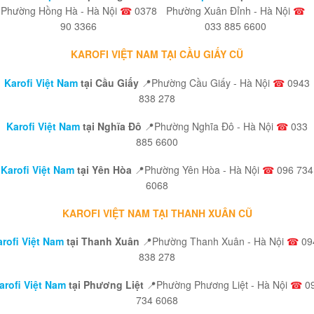
Phường Hồng Hà - Hà Nội
☎
0378
Phường Xuân Đỉnh - Hà Nội
☎
90 3366
033 885 6600
KAROFI VIỆT NAM TẠI CẦU GIẤY CŨ
Karofi Việt Nam
tại Cầu Giấy
📍Phường Cầu Giấy - Hà Nội
☎
0943
838 278
Karofi Việt Nam
tại Nghĩa Đô
📍Phường Nghĩa Đô - Hà Nội
☎
033
885 6600
Karofi Việt Nam
tại Yên Hòa
📍Phường Yên Hòa - Hà Nội
☎
096 734
6068
KAROFI VIỆT NAM TẠI THANH XUÂN CŨ
rofi Việt Nam
tại Thanh Xuân
📍Phường Thanh Xuân - Hà Nội
☎
09
838 278
arofi Việt Nam
tại Phương Liệt
📍Phường Phương Liệt - Hà Nội
☎
0
734 6068