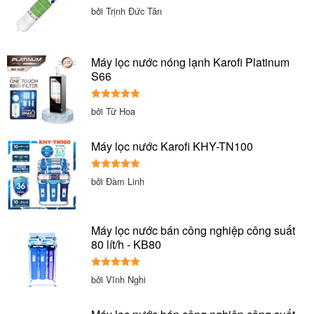
bởi Trịnh Đức Tân
Máy lọc nước nóng lạnh Karofi Platinum
S66
Được xếp
bởi Từ Hoa
hạng
5
5
sao
Máy lọc nước Karofi KHY-TN100
Được xếp
bởi Đàm Linh
hạng
5
5
sao
Máy lọc nước bán công nghiệp công suất
80 lít/h - KB80
Được xếp
bởi Vĩnh Nghi
hạng
5
5
sao