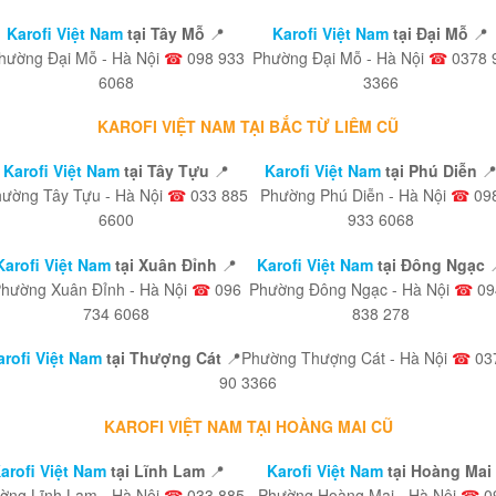
Karofi Việt Nam
tại Tây Mỗ
📍
Karofi Việt Nam
tại Đại Mỗ
📍
hường Đại Mỗ - Hà Nội
☎
098 933
Phường Đại Mỗ - Hà Nội
☎
0378 
6068
3366
KAROFI VIỆT NAM TẠI BẮC TỪ LIÊM CŨ
Karofi Việt Nam
tại Tây Tựu
📍
Karofi Việt Nam
tại Phú Diễn

ường Tây Tựu - Hà Nội
☎
033 885
Phường Phú Diễn - Hà Nội
☎
09
6600
933 6068
Karofi Việt Nam
tại Xuân Đỉnh
📍
Karofi Việt Nam
tại Đông Ngạc
hường Xuân Đỉnh - Hà Nội
☎
096
Phường Đông Ngạc - Hà Nội
☎
09
734 6068
838 278
arofi Việt Nam
tại Thượng Cát
📍Phường Thượng Cát - Hà Nội
☎
03
90 3366
KAROFI VIỆT NAM TẠI HOÀNG MAI CŨ
arofi Việt Nam
tại Lĩnh Lam
📍
Karofi Việt Nam
tại Hoàng Mai
ờng Lĩnh Lam - Hà Nội
☎
033 885
Phường Hoàng Mai - Hà Nội
☎
0