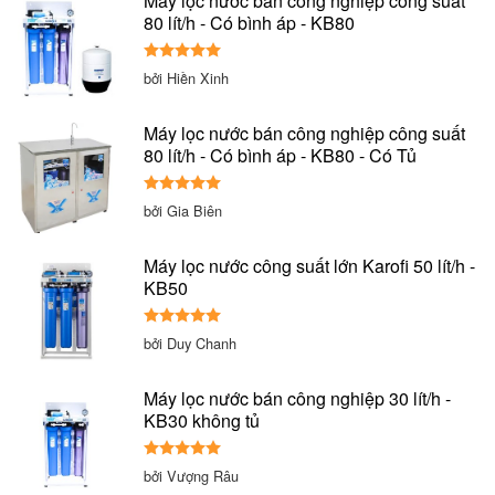
Máy lọc nước bán công nghiệp công suất
80 lít/h - Có bình áp - KB80
Được xếp
bởi Hiền Xinh
hạng
5
5
sao
Máy lọc nước bán công nghiệp công suất
80 lít/h - Có bình áp - KB80 - Có Tủ
Được xếp
bởi Gia Biên
hạng
5
5
sao
Máy lọc nước công suất lớn Karofi 50 lít/h -
KB50
Được xếp
bởi Duy Chanh
hạng
5
5
sao
Máy lọc nước bán công nghiệp 30 lít/h -
KB30 không tủ
Được xếp
bởi Vượng Râu
hạng
5
5