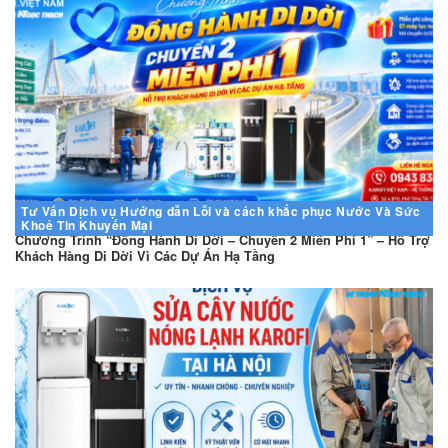
Tư Vấn
Dịch vụ
Hướng dẫn
Lỗi và cách khắc phục
Nước Và Sức
Khoẻ
Tin Khuyến Mại
Chương Trình “Đồng Hành Di Dời – Chuyển 2 Miễn Phí 1” – Hỗ Trợ
Khách Hàng Di Dời Vì Các Dự Án Hạ Tầng