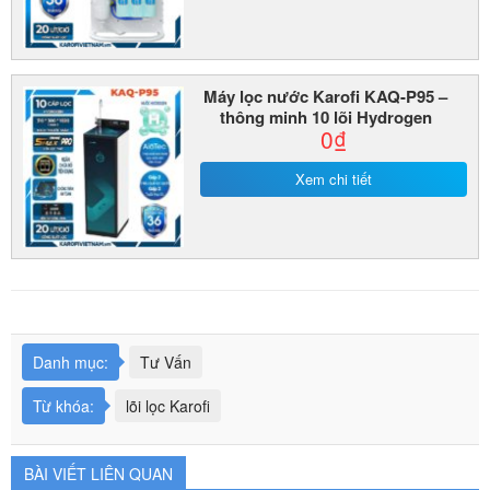
Máy lọc nước Karofi KAQ-P95 –
thông minh 10 lõi Hydrogen
0₫
Xem chi tiết
Danh mục:
Tư Vấn
Từ khóa:
lõi lọc Karofi
BÀI VIẾT LIÊN QUAN