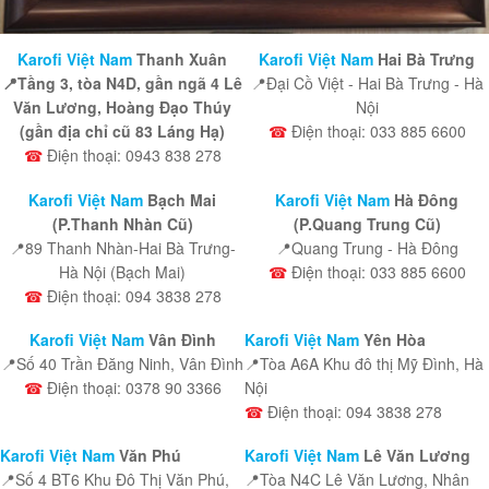
Karofi Việt Nam
Thanh Xuân
Karofi Việt Nam
Hai Bà Trưng
📍Tầng 3, tòa N4D, gần ngã 4 Lê
📍Đại Cồ Việt - Hai Bà Trưng - Hà
Văn Lương, Hoàng Đạo Thúy
Nội
(gần địa chỉ cũ 83 Láng Hạ)
☎
Điện thoại: 033 885 6600
☎
Điện thoại: 0943 838 278
Karofi Việt Nam
Bạch Mai
Karofi Việt Nam
Hà Đông
(P.Thanh Nhàn Cũ)
(P.Quang Trung Cũ)
📍89 Thanh Nhàn-Hai Bà Trưng-
📍Quang Trung - Hà Đông
Hà Nội (Bạch Mai)
☎
Điện thoại: 033 885 6600
☎
Điện thoại: 094 3838 278
Karofi Việt Nam
Vân Đình
Karofi Việt Nam
Yên Hòa
📍Số 40 Trần Đăng Ninh, Vân Đình
📍Tòa A6A Khu đô thị Mỹ Đình, Hà
☎
Điện thoại: 0378 90 3366
Nội
☎
Điện thoại: 094 3838 278
Karofi Việt Nam
Văn Phú
Karofi Việt Nam
Lê Văn Lương
📍Số 4 BT6 Khu Đô Thị Văn Phú,
📍Tòa N4C Lê Văn Lương, Nhân