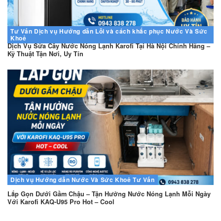
Tư Vấn
Dịch vụ
Hướng dẫn
Lỗi và cách khắc phục
Nước Và Sức
Khoẻ
Dịch Vụ Sửa Cây Nước Nóng Lạnh Karofi Tại Hà Nội Chính Hãng –
Kỹ Thuật Tận Nơi, Uy Tín
Dịch vụ
Hướng dẫn
Nước Và Sức Khoẻ
Tư Vấn
Lắp Gọn Dưới Gầm Chậu – Tận Hưởng Nước Nóng Lạnh Mỗi Ngày
Với Karofi KAQ-U95 Pro Hot – Cool