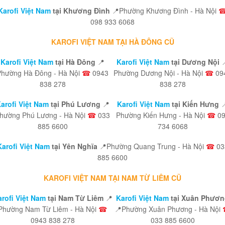
Karofi Việt Nam
tại Khương Đình
📍Phường Khương Đình - Hà Nội
098 933 6068
KAROFI VIỆT NAM TẠI HÀ ĐÔNG CŨ
Karofi Việt Nam
tại Hà Đông
📍
Karofi Việt Nam
tại Dương Nội

Phường Hà Đông - Hà Nội
☎
0943
Phường Dương Nội - Hà Nội
☎
09
838 278
838 278
arofi Việt Nam
tại Phú Lương
📍
Karofi Việt Nam
tại Kiến Hưng

hường Phú Lương - Hà Nội
☎
033
Phường Kiến Hưng - Hà Nội
☎
09
885 6600
734 6068
Karofi Việt Nam
tại Yên Nghĩa
📍Phường Quang Trung - Hà Nội
☎
03
885 6600
KAROFI VIỆT NAM TẠI NAM TỪ LIÊM CŨ
rofi Việt Nam
tại Nam Từ Liêm
📍
Karofi Việt Nam
tại Xuân Phươn
Phường Nam Từ Liêm - Hà Nội
☎
📍Phường Xuân Phương - Hà Nội
0943 838 278
033 885 6600