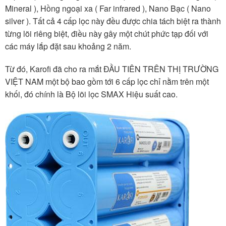
Mineral ), Hồng ngoại xa ( Far infrared ), Nano Bạc ( Nano
silver ). Tất cả 4 cấp lọc này đều được chia tách biệt ra thành
từng lõi riêng biệt, điều này gây một chút phức tạp đối với
các máy lắp đặt sau khoảng 2 năm.
Từ đó, Karofi đã cho ra mắt ĐẦU TIÊN TRÊN THỊ TRƯỜNG
VIỆT NAM một bộ bao gồm tới 6 cấp lọc chỉ nằm trên một
khối, đó chính là Bộ lõi lọc SMAX Hiệu suất cao.