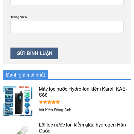
Trang web
Đánh giá mới nhất
Máy lọc nước Hydro-ion kiềm Karofi KAE-
S68
Được xếp
bởi Kiên Đông Anh
hạng
5
5
sao
Lõi lọc nước ion kiềm giàu hydrogen Hàn
Quốc