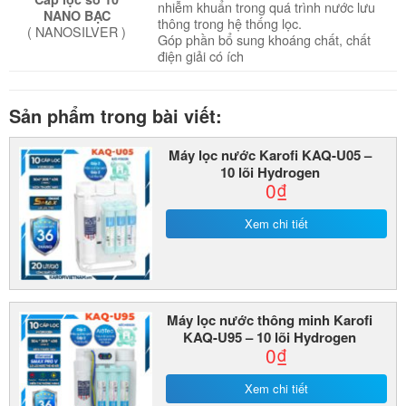
nhiễm khuẩn trong quá trình nước lưu
NANO BẠC
thông trong hệ thống lọc.
( NANOSILVER )
Góp phần bổ sung khoáng chất, chất
điện giải có ích
Sản phẩm trong bài viết:
Máy lọc nước Karofi KAQ-U05 –
10 lõi Hydrogen
0₫
Xem chi tiết
Máy lọc nước thông minh Karofi
KAQ-U95 – 10 lõi Hydrogen
0₫
Xem chi tiết