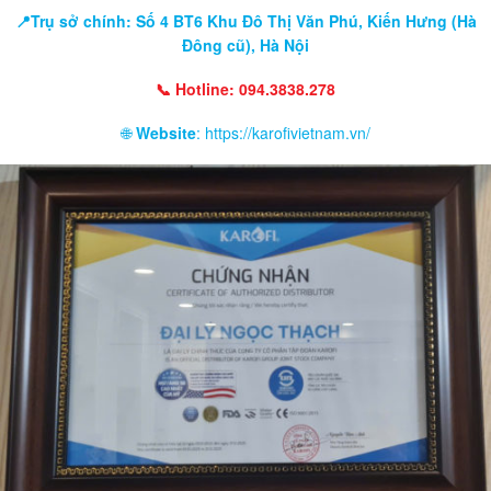
📍Trụ sở chính: Số 4 BT6 Khu Đô Thị Văn Phú, Kiến Hưng (Hà
Đông cũ), Hà Nội
📞 Hotline: 094.3838.278
🌐
Website
: https://karofivietnam.vn/