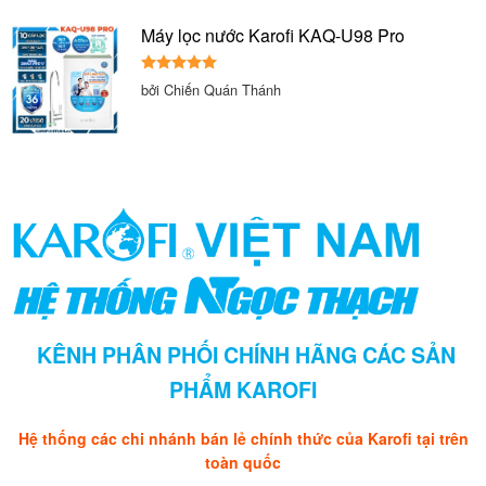
sao
Máy lọc nước Karofi KAQ-U98 Pro
Được xếp
bởi Chiến Quán Thánh
hạng
5
5
sao
KÊNH PHÂN PHỐI CHÍNH HÃNG CÁC SẢN
PHẨM KAROFI
Hệ thống các chi nhánh bán lẻ chính thức của Karofi tại trên
toàn quốc