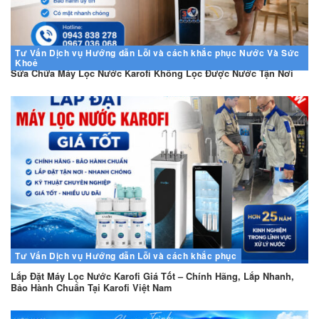
Tư Vấn
Dịch vụ
Hướng dẫn
Lỗi và cách khắc phục
Nước Và Sức
Khoẻ
Sửa Chữa Máy Lọc Nước Karofi Không Lọc Được Nước Tận Nơi
Tư Vấn
Dịch vụ
Hướng dẫn
Lỗi và cách khắc phục
Lắp Đặt Máy Lọc Nước Karofi Giá Tốt – Chính Hãng, Lắp Nhanh,
Bảo Hành Chuẩn Tại Karofi Việt Nam