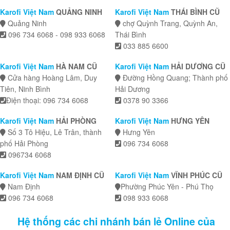
Karofi Việt Nam
QUẢNG NINH
Karofi Việt Nam
THÁI BÌNH CŨ
Quảng Ninh
chợ Quỳnh Trang, Quỳnh An,
096 734 6068 - 098 933 6068
Thái Bình
033 885 6600
Karofi Việt Nam
HÀ NAM CŨ
Karofi Việt Nam
HẢI DƯƠNG CŨ
Cửa hàng Hoàng Lâm, Duy
Đường Hồng Quang; Thành phố
Tiên, Ninh Bình
Hải Dương
Điện thoại: 096 734 6068
0378 90 3366
Karofi Việt Nam
HẢI PHÒNG
Karofi Việt Nam
HƯNG YÊN
Số 3 Tô Hiệu, Lê Trân, thành
Hưng Yên
phố Hải Phòng
096 734 6068
096734 6068
Karofi Việt Nam
NAM ĐỊNH CŨ
Karofi Việt Nam
VĨNH PHÚC CŨ
Nam Định
Phường Phúc Yên - Phú Thọ
096 734 6068
098 933 6068
Hệ thống các chi nhánh bán lẻ Online của