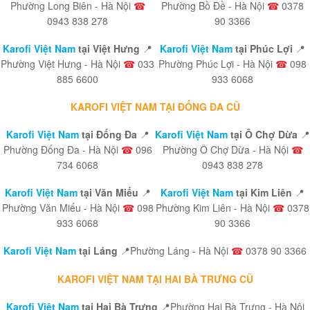
Phường Long Biên - Hà Nội
☎
Phường Bồ Đề - Hà Nội
☎
0378
0943 838 278
90 3366
Karofi Việt Nam
tại Việt Hưng
📍
Karofi Việt Nam
tại Phúc Lợi
📍
Phường Việt Hưng - Hà Nội
☎
033
Phường Phúc Lợi - Hà Nội
☎
098
885 6600
933 6068
KAROFI VIỆT NAM TẠI ĐỐNG ĐA CŨ
Karofi Việt Nam
tại Đống Đa
📍
Karofi Việt Nam
tại Ô Chợ Dừa
📍
Phường Đống Đa - Hà Nội
☎
096
Phường Ô Chợ Dừa - Hà Nội
☎
734 6068
0943 838 278
Karofi Việt Nam
tại Văn Miếu
📍
Karofi Việt Nam
tại Kim Liên
📍
Phường Văn Miếu - Hà Nội
☎
098
Phường Kim Liên - Hà Nội
☎
0378
933 6068
90 3366
Karofi Việt Nam
tại Láng
📍Phường Láng - Hà Nội
☎
0378 90 3366
KAROFI VIỆT NAM TẠI HAI BÀ TRƯNG CŨ
Karofi Việt Nam
tại Hai Bà Trưng
📍Phường Hai Bà Trưng - Hà Nội