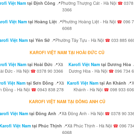
rofi Việt Nam
tại Định Công
📍Phường Thượng Cát - Hà Nội
☎
0378
3366
rofi Việt Nam
tại Hoàng Liệt
📍Phường Hoàng Liệt - Hà Nội
☎
096 7
6068
arofi Việt Nam
tại Yên Sở
📍Phường Tây Tựu - Hà Nội
☎
033 885 66
KAROFI VIỆT NAM TẠI HOÀI ĐỨC CŨ
rofi Việt Nam
tại Hoài Đức
📍Xã
Karofi Việt Nam
tại Dương Hòa
ài Đức - Hà Nội
☎
0378 90 3366
Dương Hòa - Hà Nội
☎
096 734 
rofi Việt Nam
tại Sơn Đồng
📍Xã
Karofi Việt Nam
tại An Khánh
📍
n Đồng - Hà Nội
☎
0943 838 278
Khánh - Hà Nội
☎
098 933 60
KAROFI VIỆT NAM TẠI ĐÔNG ANH CŨ
arofi Việt Nam
tại Đông Anh
📍Xã Đông Anh - Hà Nội
☎
0378 90 33
Karofi Việt Nam
tại Phúc Thịnh
📍Xã Phúc Thịnh - Hà Nội
☎
096 73
6068