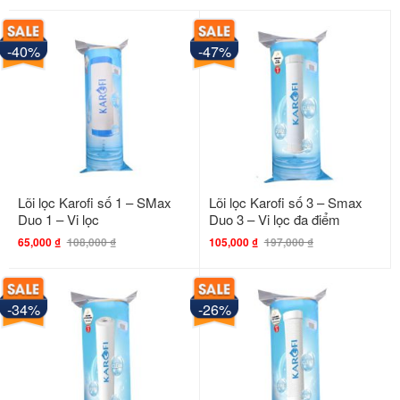
-40%
-47%
Lõi lọc Karofi số 1 – SMax
Lõi lọc Karofi số 3 – Smax
Duo 1 – Vi lọc
Duo 3 – Vi lọc đa điểm
65,000
₫
108,000
₫
105,000
₫
197,000
₫
-34%
-26%