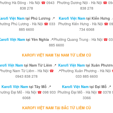
Phường Hà Đông - Hà Nội
☎
0943
Phường Dương Nội - Hà Nội
☎
09
838 278
838 278
arofi Việt Nam
tại Phú Lương
📍
Karofi Việt Nam
tại Kiến Hưng

hường Phú Lương - Hà Nội
☎
033
Phường Kiến Hưng - Hà Nội
☎
09
885 6600
734 6068
Karofi Việt Nam
tại Yên Nghĩa
📍Phường Quang Trung - Hà Nội
☎
03
885 6600
KAROFI VIỆT NAM TẠI NAM TỪ LIÊM CŨ
rofi Việt Nam
tại Nam Từ Liêm
📍
Karofi Việt Nam
tại Xuân Phươn
Phường Nam Từ Liêm - Hà Nội
☎
📍Phường Xuân Phương - Hà Nội
0943 838 278
033 885 6600
Karofi Việt Nam
tại Tây Mỗ
📍
Karofi Việt Nam
tại Đại Mỗ
📍
hường Đại Mỗ - Hà Nội
☎
098 933
Phường Đại Mỗ - Hà Nội
☎
0378 
6068
3366
KAROFI VIỆT NAM TẠI BẮC TỪ LIÊM CŨ