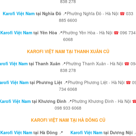
838 278
Karofi Việt Nam
tại Nghĩa Đô
📍Phường Nghĩa Đô - Hà Nội
☎
033
885 6600
Karofi Việt Nam
tại Yên Hòa
📍Phường Yên Hòa - Hà Nội
☎
096 734
6068
KAROFI VIỆT NAM TẠI THANH XUÂN CŨ
rofi Việt Nam
tại Thanh Xuân
📍Phường Thanh Xuân - Hà Nội
☎
09
838 278
arofi Việt Nam
tại Phương Liệt
📍Phường Phương Liệt - Hà Nội
☎
0
734 6068
Karofi Việt Nam
tại Khương Đình
📍Phường Khương Đình - Hà Nội
098 933 6068
KAROFI VIỆT NAM TẠI HÀ ĐÔNG CŨ
Karofi Việt Nam
tại Hà Đông
📍
Karofi Việt Nam
tại Dương Nội
