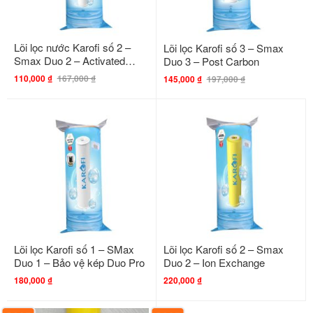
Lõi lọc nước Karofi số 2 –
Lõi lọc Karofi số 3 – Smax
Smax Duo 2 – Activated
Duo 3 – Post Carbon
Carbon
110,000
₫
167,000
₫
145,000
₫
197,000
₫
Lõi lọc Karofi số 1 – SMax
Lõi lọc Karofi số 2 – Smax
Duo 1 – Bảo vệ kép Duo Pro
Duo 2 – Ion Exchange
180,000
₫
220,000
₫