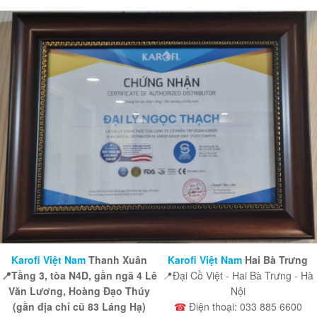
Karofi Việt Nam
Thanh Xuân
Karofi Việt Nam
Hai Bà Trưng
📍Tầng 3, tòa N4D, gần ngã 4 Lê
📍Đại Cồ Việt - Hai Bà Trưng - Hà
Văn Lương, Hoàng Đạo Thúy
Nội
(gần địa chỉ cũ 83 Láng Hạ)
☎
Điện thoại: 033 885 6600