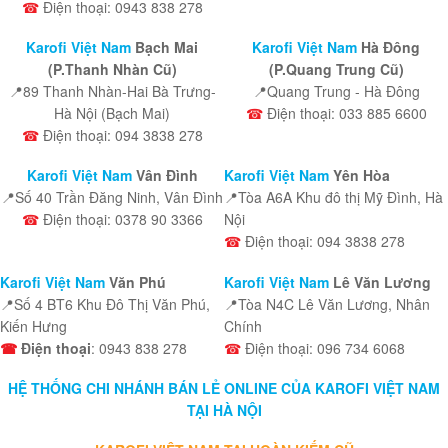
☎
Điện thoại: 0943 838 278
Karofi Việt Nam
Bạch Mai
Karofi Việt Nam
Hà Đông
(P.Thanh Nhàn Cũ)
(P.Quang Trung Cũ)
📍89 Thanh Nhàn-Hai Bà Trưng-
📍Quang Trung - Hà Đông
Hà Nội (Bạch Mai)
☎
Điện thoại: 033 885 6600
☎
Điện thoại: 094 3838 278
Karofi Việt Nam
Vân Đình
Karofi Việt Nam
Yên Hòa
📍Số 40 Trần Đăng Ninh, Vân Đình
📍Tòa A6A Khu đô thị Mỹ Đình, Hà
☎
Điện thoại: 0378 90 3366
Nội
☎
Điện thoại: 094 3838 278
Karofi Việt Nam
Văn Phú
Karofi Việt Nam
Lê Văn Lương
📍Số 4 BT6 Khu Đô Thị Văn Phú,
📍Tòa N4C Lê Văn Lương, Nhân
Kiến Hưng
Chính
☎
Điện thoại
: 0943 838 278
☎
Điện thoại: 096 734 6068
HỆ THỐNG CHI NHÁNH BÁN LẺ ONLINE CỦA KAROFI VIỆT NAM
TẠI HÀ NỘI