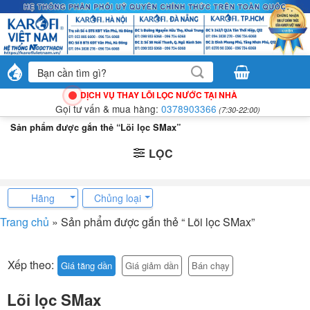
Bỏ
qua
nội
dung
Tìm
kiếm:
DỊCH VỤ THAY LÕI LỌC NƯỚC TẠI NHÀ
Gọi tư vấn & mua hàng:
0378903366
(7:30-22:00)
Sản phẩm được gắn thẻ “Lõi lọc SMax”
LỌC
Hãng
Chủng loại
Trang chủ
»
Sản phẩm được gắn thẻ “ Lõi lọc SMax”
Xếp theo:
Giá tăng dần
Giá giảm dần
Bán chạy
Lõi lọc SMax