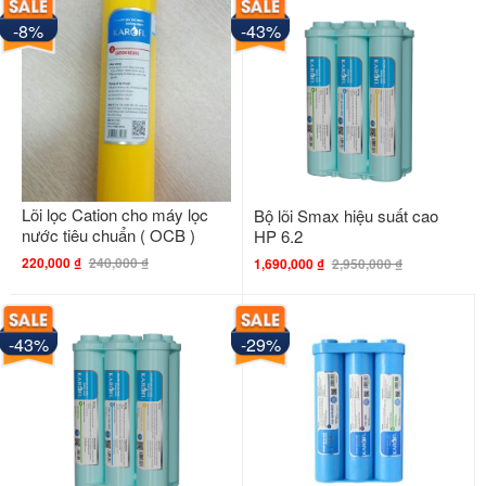
-8%
-43%
Lõi lọc Cation cho máy lọc
Bộ lõi Smax hiệu suất cao
nước tiêu chuẩn ( OCB )
HP 6.2
220,000
₫
240,000
₫
1,690,000
₫
2,950,000
₫
-43%
-29%