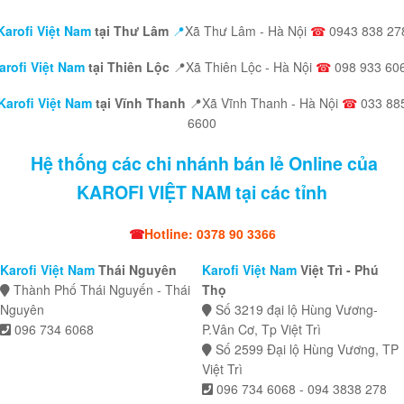
Karofi Việt Nam
tại Thư Lâm
📍
Xã Thư Lâm - Hà Nội
☎
0943 838 27
arofi Việt Nam
tại Thiên Lộc
📍Xã Thiên Lộc - Hà Nội
☎
098 933 60
Karofi Việt Nam
tại Vĩnh Thanh
📍Xã Vĩnh Thanh - Hà Nội
☎
033 88
6600
Hệ thống các chi nhánh bán lẻ Online của
KAROFI VIỆT NAM tại các tỉnh
☎
Hotline: 0378 90 3366
Karofi Việt Nam
Thái Nguyên
Karofi Việt Nam
Việt Trì - Phú
Thành Phố Thái Nguyến - Thái
Thọ
Nguyên
Số 3219 đại lộ Hùng Vương-
096 734 6068
P.Vân Cơ, Tp Việt Trì
Số 2599 Đại lộ Hùng Vương, TP
Việt Trì
096 734 6068 - 094 3838 278