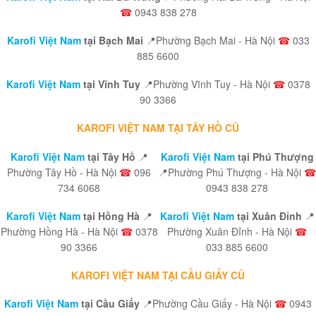
☎
0943 838 278
Karofi Việt Nam
tại Bạch Mai
📍Phường Bạch Mai - Hà Nội
☎
033
885 6600
Karofi Việt Nam
tại Vĩnh Tuy
📍Phường Vĩnh Tuy - Hà Nội
☎
0378
90 3366
KAROFI VIỆT NAM TẠI TÂY HỒ CŨ
Karofi Việt Nam
tại Tây Hồ
📍
Karofi Việt Nam
tại Phú Thượng
Phường Tây Hồ - Hà Nội
☎
096
📍Phường Phú Thượng - Hà Nội
☎
734 6068
0943 838 278
Karofi Việt Nam
tại Hồng Hà
📍
Karofi Việt Nam
tại Xuân Đỉnh
📍
Phường Hồng Hà - Hà Nội
☎
0378
Phường Xuân Đỉnh - Hà Nội
☎
90 3366
033 885 6600
KAROFI VIỆT NAM TẠI CẦU GIẤY CŨ
Karofi Việt Nam
tại Cầu Giấy
📍Phường Cầu Giấy - Hà Nội
☎
0943