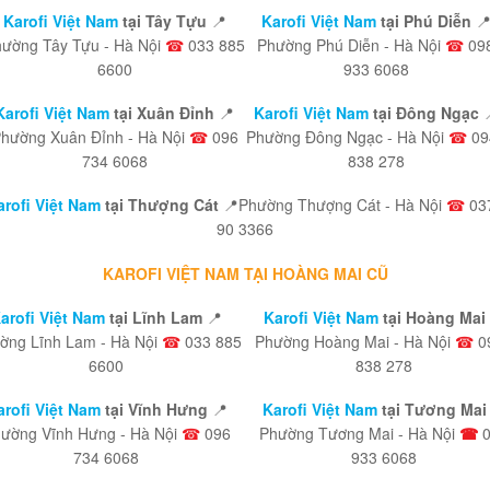
Karofi Việt Nam
tại Tây Tựu
📍
Karofi Việt Nam
tại Phú Diễn

ường Tây Tựu - Hà Nội
☎
033 885
Phường Phú Diễn - Hà Nội
☎
09
6600
933 6068
Karofi Việt Nam
tại Xuân Đỉnh
📍
Karofi Việt Nam
tại Đông Ngạc
hường Xuân Đỉnh - Hà Nội
☎
096
Phường Đông Ngạc - Hà Nội
☎
09
734 6068
838 278
arofi Việt Nam
tại Thượng Cát
📍Phường Thượng Cát - Hà Nội
☎
03
90 3366
KAROFI VIỆT NAM TẠI HOÀNG MAI CŨ
arofi Việt Nam
tại Lĩnh Lam
📍
Karofi Việt Nam
tại Hoàng Mai
ờng Lĩnh Lam - Hà Nội
☎
033 885
Phường Hoàng Mai - Hà Nội
☎
0
6600
838 278
arofi Việt Nam
tại Vĩnh Hưng
📍
Karofi Việt Nam
tại Tương Mai 
ường Vĩnh Hưng - Hà Nội
☎
096
Phường Tương Mai - Hà Nội
☎
734 6068
933 6068