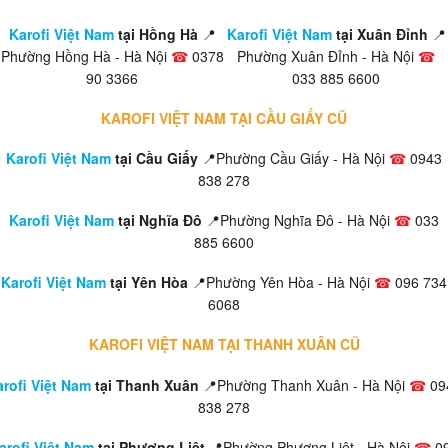
Karofi Việt Nam
tại Hồng Hà
📍
Karofi Việt Nam
tại Xuân Đỉnh
📍
Phường Hồng Hà - Hà Nội
☎
0378
Phường Xuân Đỉnh - Hà Nội
☎
90 3366
033 885 6600
KAROFI VIỆT NAM TẠI CẦU GIẤY CŨ
Karofi Việt Nam
tại Cầu Giấy
📍Phường Cầu Giấy - Hà Nội
☎
0943
838 278
Karofi Việt Nam
tại Nghĩa Đô
📍Phường Nghĩa Đô - Hà Nội
☎
033
885 6600
Karofi Việt Nam
tại Yên Hòa
📍Phường Yên Hòa - Hà Nội
☎
096 734
6068
KAROFI VIỆT NAM TẠI THANH XUÂN CŨ
rofi Việt Nam
tại Thanh Xuân
📍Phường Thanh Xuân - Hà Nội
☎
09
838 278
arofi Việt Nam
tại Phương Liệt
📍Phường Phương Liệt - Hà Nội
☎
0