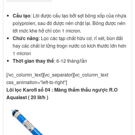
Cấu tạo
: Lõi được cấu tạo bởi sợi bông xốp của nhựa
polyprolen, sau đó được nén chặt lại. Bông được nén
tới mức khe hở chỉ còn 1 micron.
Chức năng
: Lọc các tạp chất hữu cơ, rỉ xét, bùn đất
hay các chất lơ lửng trogn nước có kích thước lớn hơn
1 micron
Thời gian thay thế
: 6-12 tháng/lần
[/vc_column_text][vc_separator][vc_column_text
css_animation=”left-to-right”]
Lõi lọc Karofi số 04 : Màng thẩm thấu ngược R.O
Aqualast ( 20 lít/h )