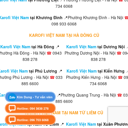
734 6068
Karofi Việt Nam
tại Khương Đình
📍Phường Khương Đình - Hà Nội
098 933 6068
KAROFI VIỆT NAM TẠI HÀ ĐÔNG CŨ
Karofi Việt Nam
tại Hà Đông
📍
Karofi Việt Nam
tại Dương Nội

Phường Hà Đông - Hà Nội
☎
0943
Phường Dương Nội - Hà Nội
☎
09
838 278
838 278
arofi Việt Nam
tại Phú Lương
📍
Karofi Việt Nam
tại Kiến Hưng

hường Phú Lương - Hà Nội
☎
033
Phường Kiến Hưng - Hà Nội
☎
09
885 6600
734 6068
Karofi Việt Nam
tại Yên Nghĩa
📍Phường Quang Trung - Hà Nội
☎
03
Kim Dung - Tư vấn viên
885 6600
Hotline: 094 3838 278
KAROFI VIỆT NAM TẠI NAM TỪ LIÊM CŨ
Hotline: 096 703 6068
rofi Việt Nam
tại Nam Từ Liêm
📍
Karofi Việt Nam
tại Xuân Phươn