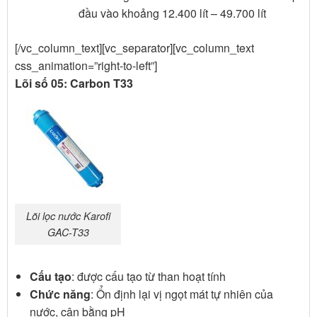
đầu vào khoảng 12.400 lít – 49.700 lít
[/vc_column_text][vc_separator][vc_column_text
css_animation=”right-to-left”]
Lõi số 05: Carbon T33
Lõi lọc nước Karofi
GAC-T33
Cấu tạo
: được cấu tạo từ than hoạt tính
Chức năng
: Ổn định lại vị ngọt mát tự nhiên của
nước, cân bằng pH