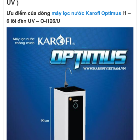
UV )
Ưu điểm của dòng
máy lọc nước Karofi Optimus
i1 –
6 lõi đèn UV – O-i126/U