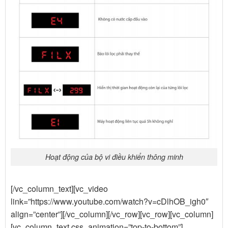
Hoạt động của bộ vi điều khiển thông minh
[/vc_column_text][vc_video
link=”https://www.youtube.com/watch?v=cDlhOB_igh0″
align=”center”][/vc_column][/vc_row][vc_row][vc_column]
[vc_column_text css_animation=”top-to-bottom”]