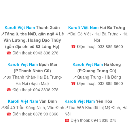
Karofi Việt Nam
Thanh Xuân
Karofi Việt Nam
Hai Bà Trưng
📍Tầng 3, tòa N4D, gần ngã 4 Lê
📍Đại Cồ Việt - Hai Bà Trưng - Hà
Văn Lương, Hoàng Đạo Thúy
Nội
(gần địa chỉ cũ 83 Láng Hạ)
☎
Điện thoại: 033 885 6600
☎
Điện thoại: 0943 838 278
Karofi Việt Nam
Bạch Mai
Karofi Việt Nam
Hà Đông
(P.Thanh Nhàn Cũ)
(P.Quang Trung Cũ)
📍89 Thanh Nhàn-Hai Bà Trưng-
📍Quang Trung - Hà Đông
Hà Nội (Bạch Mai)
☎
Điện thoại: 033 885 6600
☎
Điện thoại: 094 3838 278
Karofi Việt Nam
Vân Đình
Karofi Việt Nam
Yên Hòa
📍Số 40 Trần Đăng Ninh, Vân Đình
📍Tòa A6A Khu đô thị Mỹ Đình, Hà
☎
Điện thoại: 0378 90 3366
Nội
☎
Điện thoại: 094 3838 278