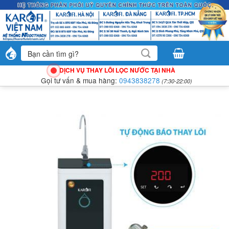
Bỏ
qua
nội
dung
Tìm
kiếm:
DỊCH VỤ THAY LÕI LỌC NƯỚC TẠI NHÀ
Gọi tư vấn & mua hàng:
0943838278
(7:30-22:00)