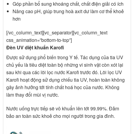
Góp phần bổ sung khoáng chất, chất điện giải có ích
Nâng cao pH, giúp trung hoà axit dư làm cơ thể khoẻ
hơn
[/vc_column_text][vc_separator][vc_column_text
css_animation=”bottom-to-top”]
Đèn UV diệt khuẩn Karofi
Được sử dụng phổ biến trong Y tế. Tác dụng của tia UV
chủ yếu là tiêu diệt toàn bộ những vi sinh vật còn xót lại
sau khi qua các lõi lọc nước Karofi trước đó. Lõi lọc UV
Karofi hoạt động sử dụng chiếu tia UV, hoàn toàn không
gây ảnh hưởng tới tính chất hoá học của nước. Không
làm thay đổi mùi vị nước.
Nước uống trực tiếp sẽ vô khuẩn lên tới 99.99%. Đảm
bảo an toàn sức khoẻ cho mọi người trong gia đình.