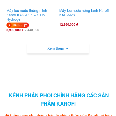
Máy lọc nước thông minh
Máy lọc nước nóng lạnh Karofi
Karofi KAQ-U95 – 10 lõi
KAD-M28
Hydrogen
12,360,000
₫
BÁN CHẠY
3,990,000
₫
7,440,000
Xem thêm
KÊNH PHÂN PHỐI CHÍNH HÃNG CÁC SẢN
PHẨM KAROFI
Hệ thống các chi nhánh bán lẻ chính thức của Karofi tại trên