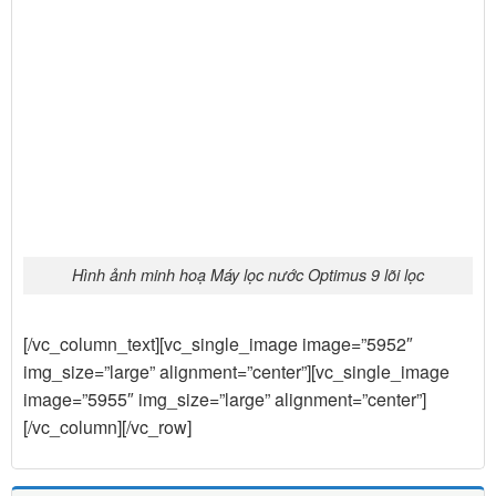
Hình ảnh minh hoạ Máy lọc nước Optimus 9 lõi lọc
[/vc_column_text][vc_single_image image=”5952″
img_size=”large” alignment=”center”][vc_single_image
image=”5955″ img_size=”large” alignment=”center”]
[/vc_column][/vc_row]