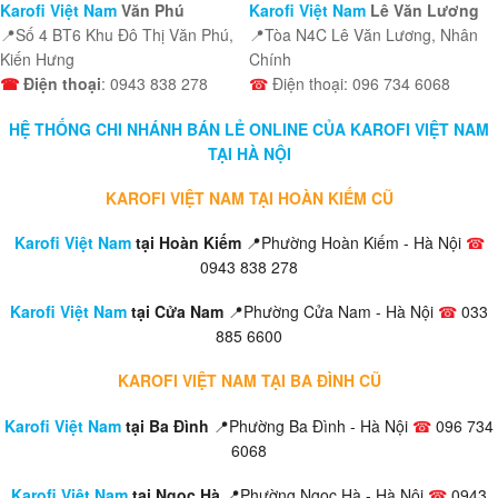
Karofi Việt Nam
Văn Phú
Karofi Việt Nam
Lê Văn Lương
📍Số 4 BT6 Khu Đô Thị Văn Phú,
📍Tòa N4C Lê Văn Lương, Nhân
Kiến Hưng
Chính
☎
Điện thoại
: 0943 838 278
☎
Điện thoại: 096 734 6068
HỆ THỐNG CHI NHÁNH BÁN LẺ ONLINE CỦA KAROFI VIỆT NAM
TẠI HÀ NỘI
KAROFI VIỆT NAM TẠI HOÀN KIẾM CŨ
Karofi Việt Nam
tại Hoàn Kiếm
📍Phường Hoàn Kiếm - Hà Nội
☎
0943 838 278
Karofi Việt Nam
tại Cửa Nam
📍Phường Cửa Nam - Hà Nội
☎
033
885 6600
KAROFI VIỆT NAM TẠI BA ĐÌNH CŨ
Karofi Việt Nam
tại Ba Đình
📍Phường Ba Đình - Hà Nội
☎
096 734
6068
Karofi Việt Nam
tại Ngọc Hà
📍Phường Ngọc Hà - Hà Nội
☎
0943