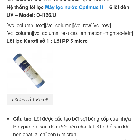
Hệ thống lõi lọc
Máy lọc nước Optimus i1
– 6 lõi đèn
UV – Model: O-i126/U
[/vc_column_text][/vc_column][/vc_row][vc_row]
[vc_column][vc_column_text css_animation=”right-to-left”]
Lõi lọc Karofi số 1 : Lõi PP 5 micro
Lõi lọc số 1 Karofi
Cấu tạo
: Lõi được cấu tạo bởi sợi bông xốp của nhựa
Polyprolen, sau đó được nén chặt lại. Khe hở sau khi
nén chặt lại chỉ còn 5 micron.