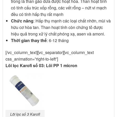
trong là than gáo dừa được hoạt hóa. Than hoạt tính
có tính cấu trúc xốp rỗng, các vết rỗng – nứt vi mạch
đều có tính hấp thụ rất mạnh
Chức năng
: Hấp thụ mạnh các loại chất nhờn, mùi và
hữu cơ hòa tan. Than hoạt tính còn chứng tỏ được
hiệu quả trong xử lý chất phóng xạ, asen và amoni.
Thời gian thay thế
: 6-12 tháng
[/vc_column_text][vc_separator][vc_column_text
css_animation=”right-to-left”]
Lõi lọc Karofi số 03: Lõi PP 1 micron
Lõi lọc số 3 Karofi