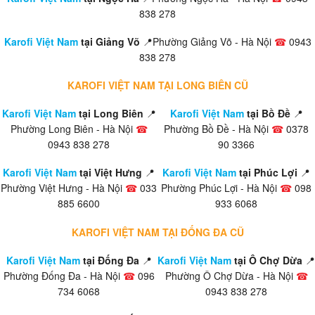
838 278
Karofi Việt Nam
tại Giảng Võ
📍Phường Giảng Võ - Hà Nội
☎
0943
838 278
KAROFI VIỆT NAM TẠI LONG BIÊN CŨ
Karofi Việt Nam
tại Long Biên
📍
Karofi Việt Nam
tại Bồ Đề
📍
Phường Long Biên - Hà Nội
☎
Phường Bồ Đề - Hà Nội
☎
0378
0943 838 278
90 3366
Karofi Việt Nam
tại Việt Hưng
📍
Karofi Việt Nam
tại Phúc Lợi
📍
Phường Việt Hưng - Hà Nội
☎
033
Phường Phúc Lợi - Hà Nội
☎
098
885 6600
933 6068
KAROFI VIỆT NAM TẠI ĐỐNG ĐA CŨ
Karofi Việt Nam
tại Đống Đa
📍
Karofi Việt Nam
tại Ô Chợ Dừa
📍
Phường Đống Đa - Hà Nội
☎
096
Phường Ô Chợ Dừa - Hà Nội
☎
734 6068
0943 838 278