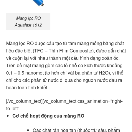
Màng lọc RO
Aqualast 1812
Màng lọc RO được cấu tạo từ tấm màng mỏng bằng chất
liệu đặc biệt (TFC – Thin Film Composite), được gắn chặt
và cuộn lại với nhau thành một cấu hình dạng xoắn ốc.
Trên bề mặt màng gồm các lỗ nhỏ có kích thước khoảng
0.1 – 0.5 nanomet (to hơn chỉ vài ba phân tử H2O), vì thế
chỉ cho các phân tử nước đi qua cho nguồn nước đầu ra
hoàn toàn tinh khiết.
[/vc_column_text][vc_column_text css_animation=”right-
to-left”]
Cơ chế hoạt động của màng RO
Các chất rắn hòa tan (thuộc trừ sâu, phẩm