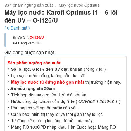
Sản phẩm ngừng sản xuất
/
Máy lọc nước Optimus
Máy lọc nước Karofi Optimus i1 – 6 lõi
đèn UV – O-i126/U
(
0
Đánh giá )
Mã SP:
O-i126/U
Đang xem: 16
Giá đang được cập nhật
Sản phẩm ngừng sản xuất
Số lõi lọc: 6 lõi + đèn UV diệt khuẩn
( tổng 7 lõi )
Lọc sạch nước uống, không cần đun sôi
Máy lọc nước tủ đứng nhỏ gọn nhất
thị trường hiện nay,
với
chiều rộng chỉ 29cm
Tích hợp đèn tia cực tím (UV) diệt khuẩn
Nước uống đạt chuẩn của
Bộ Y tế
(
QCVN06-1:2010/BYT
)
Phù hợp cả với nguồn nước cấp yếu.
Cảnh báo, hiển thị thay lõi và thời gian thay lõi lọc
Tự động rửa màng lọc tăng độ bền của máy.
Màng RO 100GPD nhập khẩu Hàn Quốc hoặc Màng RO