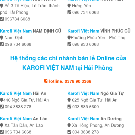
Số 3 Tô Hiệu, Lê Trân, thành
Hưng Yên
phố Hải Phòng
096 734 6068
096734 6068
Karofi Việt Nam
NAM ĐỊNH CŨ
Karofi Việt Nam
VĨNH PHÚC CŨ
Nam Định
Phường Phúc Yên - Phú Thọ
096 734 6068
098 933 6068
Hệ thống các chi nhánh bán lẻ Online của
KAROFI VIỆT NAM tại Hải Phòng
Hotline: 0378 90 3366
Karofi Việt Nam
Hải An
Karofi Việt Nam
Ngô Gia Tự
446 Ngô Gia Tự, Hải An
625 Ngô Gia Tự, Hải An
094 3838 278
033 885 6600
Karofi Việt Nam
An Lão
Karofi Việt Nam
An Dương
Xã Tân Dân, An Lão
Xã Hồng Phong, An Dương
096 734 6068
094 3838 278