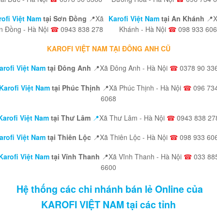
rofi Việt Nam
tại Sơn Đồng
📍Xã
Karofi Việt Nam
tại An Khánh
📍
n Đồng - Hà Nội
☎
0943 838 278
Khánh - Hà Nội
☎
098 933 60
KAROFI VIỆT NAM TẠI ĐÔNG ANH CŨ
arofi Việt Nam
tại Đông Anh
📍Xã Đông Anh - Hà Nội
☎
0378 90 33
Karofi Việt Nam
tại Phúc Thịnh
📍Xã Phúc Thịnh - Hà Nội
☎
096 73
6068
Karofi Việt Nam
tại Thư Lâm
📍
Xã Thư Lâm - Hà Nội
☎
0943 838 27
arofi Việt Nam
tại Thiên Lộc
📍Xã Thiên Lộc - Hà Nội
☎
098 933 60
Karofi Việt Nam
tại Vĩnh Thanh
📍Xã Vĩnh Thanh - Hà Nội
☎
033 88
6600
Hệ thống các chi nhánh bán lẻ Online của
KAROFI VIỆT NAM tại các tỉnh