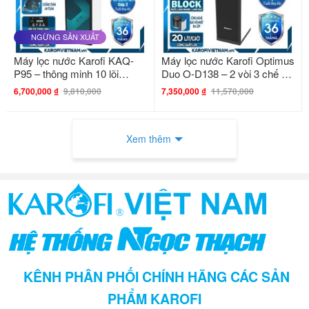
ABS siêu bền và khung thép chắc chắn không rỉ giúp tăng
cường độ bền cho sản phẩm cũng như dễ dàng vệ sinh
NGỪNG SẢN XUẤT
trong quá trình sử dụng
Máy lọc nước Karofi KAQ-
Máy lọc nước Karofi Optimus
Máy lọc nước Karofi Optimus là gì?
P95 – thông minh 10 lõi
Duo O-D138 – 2 vòi 3 chế độ
Hydrogen
nước
6,700,000
₫
9,810,000
7,350,000
₫
11,570,000
Kích thước Máy lọc nước Optimus
So sánh sự giống và khác nhau máy lọc
Xem thêm
nước Karofi Optimus
KÊNH PHÂN PHỐI CHÍNH HÃNG CÁC SẢN
PHẨM KAROFI