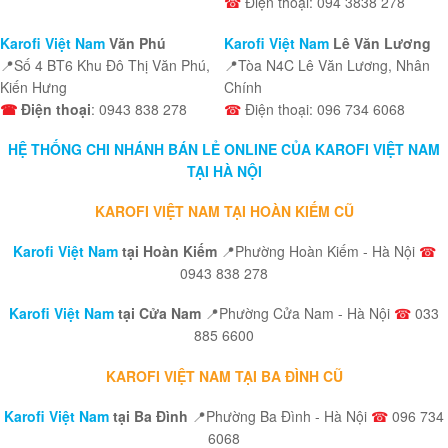
☎
Điện thoại: 094 3838 278
Karofi Việt Nam
Văn Phú
Karofi Việt Nam
Lê Văn Lương
📍Số 4 BT6 Khu Đô Thị Văn Phú,
📍Tòa N4C Lê Văn Lương, Nhân
Kiến Hưng
Chính
☎
Điện thoại
: 0943 838 278
☎
Điện thoại: 096 734 6068
HỆ THỐNG CHI NHÁNH BÁN LẺ ONLINE CỦA KAROFI VIỆT NAM
TẠI HÀ NỘI
KAROFI VIỆT NAM TẠI HOÀN KIẾM CŨ
Karofi Việt Nam
tại Hoàn Kiếm
📍Phường Hoàn Kiếm - Hà Nội
☎
0943 838 278
Karofi Việt Nam
tại Cửa Nam
📍Phường Cửa Nam - Hà Nội
☎
033
885 6600
KAROFI VIỆT NAM TẠI BA ĐÌNH CŨ
Karofi Việt Nam
tại Ba Đình
📍Phường Ba Đình - Hà Nội
☎
096 734
6068