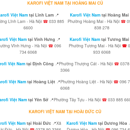
KAROFI VIỆT NAM TẠI HOÀNG MAI CŨ
arofi Việt Nam
tại Lĩnh Lam
📍
Karofi Việt Nam
tại Hoàng Mai
ờng Lĩnh Lam - Hà Nội
☎
033 885
Phường Hoàng Mai - Hà Nội
☎
0
6600
838 278
arofi Việt Nam
tại Vĩnh Hưng
📍
Karofi Việt Nam
tại Tương Mai 
ường Vĩnh Hưng - Hà Nội
☎
096
Phường Tương Mai - Hà Nội
☎
734 6068
933 6068
rofi Việt Nam
tại Định Công
📍Phường Thượng Cát - Hà Nội
☎
0378
3366
rofi Việt Nam
tại Hoàng Liệt
📍Phường Hoàng Liệt - Hà Nội
☎
096 7
6068
arofi Việt Nam
tại Yên Sở
📍Phường Tây Tựu - Hà Nội
☎
033 885 66
KAROFI VIỆT NAM TẠI HOÀI ĐỨC CŨ
rofi Việt Nam
tại Hoài Đức
📍Xã
Karofi Việt Nam
tại Dương Hòa
ài Đức - Hà Nội
☎
0378 90 3366
Dương Hòa - Hà Nội
☎
096 734 