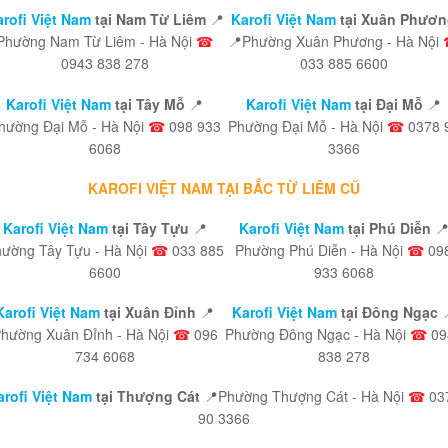
rofi Việt Nam
tại Nam Từ Liêm
📍
Karofi Việt Nam
tại Xuân Phươn
Phường Nam Từ Liêm - Hà Nội
☎
📍Phường Xuân Phương - Hà Nội
0943 838 278
033 885 6600
Karofi Việt Nam
tại Tây Mỗ
📍
Karofi Việt Nam
tại Đại Mỗ
📍
hường Đại Mỗ - Hà Nội
☎
098 933
Phường Đại Mỗ - Hà Nội
☎
0378 
6068
3366
KAROFI VIỆT NAM TẠI BẮC TỪ LIÊM CŨ
Karofi Việt Nam
tại Tây Tựu
📍
Karofi Việt Nam
tại Phú Diễn

ường Tây Tựu - Hà Nội
☎
033 885
Phường Phú Diễn - Hà Nội
☎
09
6600
933 6068
Karofi Việt Nam
tại Xuân Đỉnh
📍
Karofi Việt Nam
tại Đông Ngạc
hường Xuân Đỉnh - Hà Nội
☎
096
Phường Đông Ngạc - Hà Nội
☎
09
734 6068
838 278
arofi Việt Nam
tại Thượng Cát
📍Phường Thượng Cát - Hà Nội
☎
03
90 3366