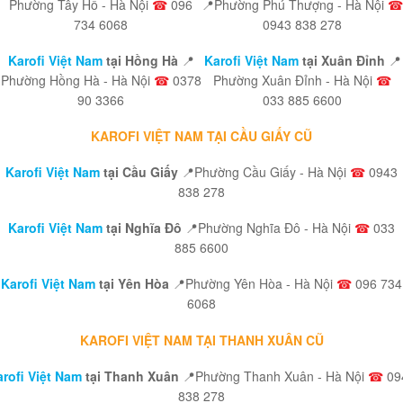
Phường Tây Hồ - Hà Nội
☎
096
📍Phường Phú Thượng - Hà Nội
☎
734 6068
0943 838 278
Karofi Việt Nam
tại Hồng Hà
📍
Karofi Việt Nam
tại Xuân Đỉnh
📍
Phường Hồng Hà - Hà Nội
☎
0378
Phường Xuân Đỉnh - Hà Nội
☎
90 3366
033 885 6600
KAROFI VIỆT NAM TẠI CẦU GIẤY CŨ
Karofi Việt Nam
tại Cầu Giấy
📍Phường Cầu Giấy - Hà Nội
☎
0943
838 278
Karofi Việt Nam
tại Nghĩa Đô
📍Phường Nghĩa Đô - Hà Nội
☎
033
885 6600
Karofi Việt Nam
tại Yên Hòa
📍Phường Yên Hòa - Hà Nội
☎
096 734
6068
KAROFI VIỆT NAM TẠI THANH XUÂN CŨ
rofi Việt Nam
tại Thanh Xuân
📍Phường Thanh Xuân - Hà Nội
☎
09
838 278