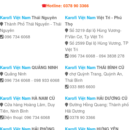
☎
Hotline: 0378 90 3366
Karofi Việt Nam
Thái Nguyên
Karofi Việt Nam
Việt Trì - Phú
Thành Phố Thái Nguyến - Thái
Thọ
Nguyên
Số 3219 đại lộ Hùng Vương-
096 734 6068
P.Vân Cơ, Tp Việt Trì
Số 2599 Đại lộ Hùng Vương, TP
Việt Trì
096 734 6068 - 094 3838 278
Karofi Việt Nam
QUẢNG NINH
Karofi Việt Nam
THÁI BÌNH CŨ
Quảng Ninh
chợ Quỳnh Trang, Quỳnh An,
096 734 6068 - 098 933 6068
Thái Bình
033 885 6600
Karofi Việt Nam
HÀ NAM CŨ
Karofi Việt Nam
HẢI DƯƠNG CŨ
Cửa hàng Hoàng Lâm, Duy
Đường Hồng Quang; Thành phố
Tiên, Ninh Bình
Hải Dương
Điện thoại: 096 734 6068
0378 90 3366
Karofi Việt Nam
HẢI PHÒNG
Karofi Việt Nam
HƯNG YÊN