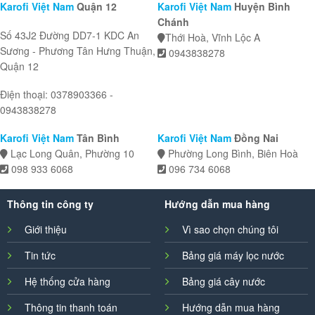
Karofi Việt Nam
Quận 12
Karofi Việt Nam
Huyện Bình
Chánh
Số 43J2 Đường DD7-1 KDC An
Thới Hoà, Vĩnh Lộc A
Sương - Phương Tân Hưng Thuận,
0943838278
Quận 12
Điện thoại: 0378903366 -
0943838278
Karofi Việt Nam
Tân Bình
Karofi Việt Nam
Đồng Nai
Lạc Long Quân, Phường 10
Phường Long Bình, Biên Hoà
098 933 6068
096 734 6068
Thông tin công ty
Hướng dẫn mua hàng
Giới thiệu
Vì sao chọn chúng tôi
Tin tức
Bảng giá máy lọc nước
Hệ thống cửa hàng
Bảng giá cây nước
Thông tin thanh toán
Hướng dẫn mua hàng