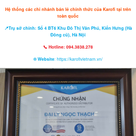
Hệ thống các chi nhánh bán lẻ chính thức của Karofi tại trên
toàn quốc
📍Trụ sở chính: Số 4 BT6 Khu Đô Thị Văn Phú, Kiến Hưng (Hà
Đông cũ), Hà Nội
📞 Hotline: 094.3838.278
🌐
Website
: https://karofivietnam.vn/