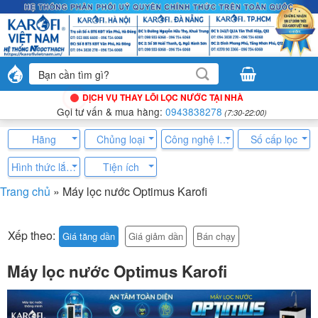
Bỏ
qua
nội
dung
Tìm
kiếm:
DỊCH VỤ THAY LÕI LỌC NƯỚC TẠI NHÀ
Gọi tư vấn & mua hàng:
0943838278
(7:30-22:00)
Hãng
Chủng loại
Công nghệ làm lạnh
Số cấp lọc
Hình thức lắp đặt
Tiện ích
Trang chủ
»
Máy lọc nước Optimus Karofi
Xếp theo:
Giá tăng dần
Giá giảm dần
Bán chạy
Máy lọc nước Optimus Karofi