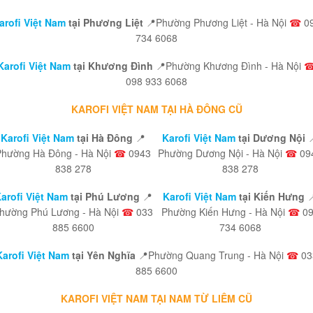
arofi Việt Nam
tại Phương Liệt
📍Phường Phương Liệt - Hà Nội
☎
0
734 6068
Karofi Việt Nam
tại Khương Đình
📍Phường Khương Đình - Hà Nội
098 933 6068
KAROFI VIỆT NAM TẠI HÀ ĐÔNG CŨ
Karofi Việt Nam
tại Hà Đông
📍
Karofi Việt Nam
tại Dương Nội

Phường Hà Đông - Hà Nội
☎
0943
Phường Dương Nội - Hà Nội
☎
09
838 278
838 278
arofi Việt Nam
tại Phú Lương
📍
Karofi Việt Nam
tại Kiến Hưng

hường Phú Lương - Hà Nội
☎
033
Phường Kiến Hưng - Hà Nội
☎
09
885 6600
734 6068
Karofi Việt Nam
tại Yên Nghĩa
📍Phường Quang Trung - Hà Nội
☎
03
885 6600
KAROFI VIỆT NAM TẠI NAM TỪ LIÊM CŨ