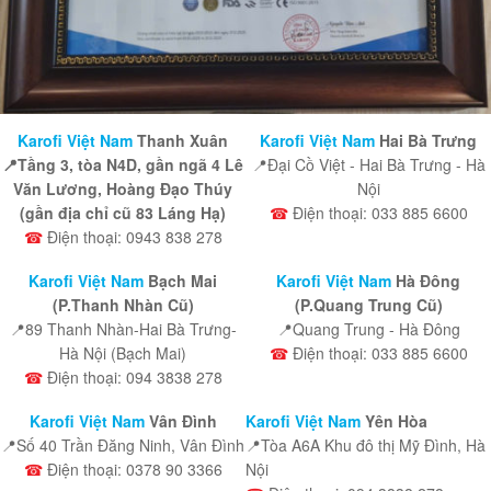
Karofi Việt Nam
Thanh Xuân
Karofi Việt Nam
Hai Bà Trưng
📍Tầng 3, tòa N4D, gần ngã 4 Lê
📍Đại Cồ Việt - Hai Bà Trưng - Hà
Văn Lương, Hoàng Đạo Thúy
Nội
(gần địa chỉ cũ 83 Láng Hạ)
☎
Điện thoại: 033 885 6600
☎
Điện thoại: 0943 838 278
Karofi Việt Nam
Bạch Mai
Karofi Việt Nam
Hà Đông
(P.Thanh Nhàn Cũ)
(P.Quang Trung Cũ)
📍89 Thanh Nhàn-Hai Bà Trưng-
📍Quang Trung - Hà Đông
Hà Nội (Bạch Mai)
☎
Điện thoại: 033 885 6600
☎
Điện thoại: 094 3838 278
Karofi Việt Nam
Vân Đình
Karofi Việt Nam
Yên Hòa
📍Số 40 Trần Đăng Ninh, Vân Đình
📍Tòa A6A Khu đô thị Mỹ Đình, Hà
☎
Điện thoại: 0378 90 3366
Nội