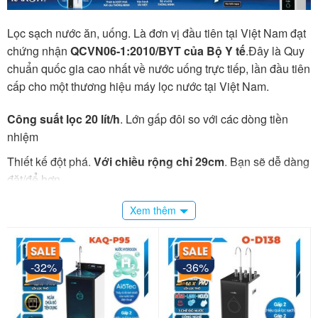
Lọc sạch nước ăn, uống. Là đơn vị đầu tiên tại Việt Nam đạt
chứng nhận
QCVN06-1:2010/BYT của Bộ Y tế
.Đây là Quy
chuẩn quốc gia cao nhất về nước uống trực tiếp, lần đầu tiên
cấp cho một thương hiệu máy lọc nước tại Việt Nam.
Công suất lọc 20 lít/h
. Lớn gấp đôi so với các dòng tiền
nhiệm
Thiết kế đột phá.
Với chiều rộng chỉ 29cm
. Bạn sẽ dễ dàng
đặt/để hơn.
Tính năng thông minh
. Tự sục rửa màng lọc RO – tăng độ
Xem thêm
bền của máy
Bộ điều khiển van áp thấp giúp người dùng chủ động
cho
máy hoạt động trong trường hợp nước cấp đầu vào yếu
-32%
-36%
Wifi
hoặc không ổn định
Cấu tạo tủ vững chắc
từ kính cường lực cao cấp, nhựa