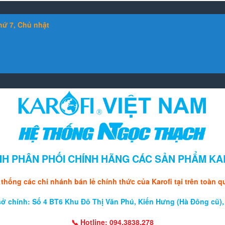
hứ 7, Chủ nhật
H PHÂN PHỐI CHÍNH HÃNG CÁC SẢN PHẨM KA
 thống các chi nhánh bán lẻ chính thức của Karofi tại trên toàn q
sở chính: Số 4 BT6 Khu Đô Thị Văn Phú, Kiến Hưng (Hà Đông cũ),
📞 Hotline: 094.3838.278