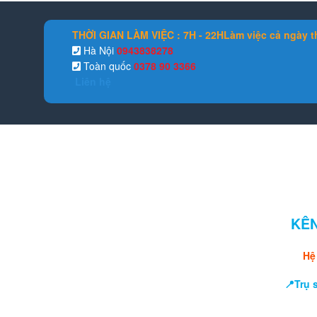
THỜI GIAN LÀM VIỆC : 7H - 22H
Làm việc cả ngày t
Hà Nội
0943838278
Toàn quốc
0378 90 3366
Liên hệ
KÊN
Hệ
📍Trụ 