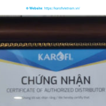
🌐
Website
: https://karofivietnam.vn/