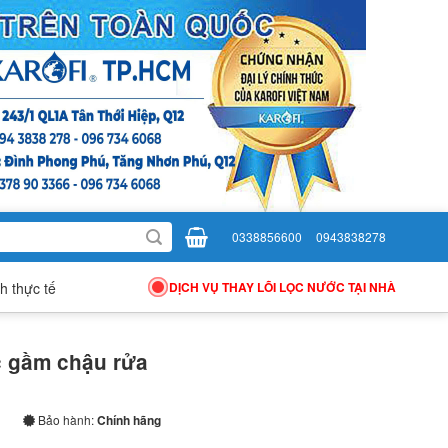
0338856600
0943838278
h thực tế
DỊCH VỤ THAY LÕI LỌC NƯỚC TẠI NHÀ
 gầm chậu rửa
Bảo hành:
Chính hãng