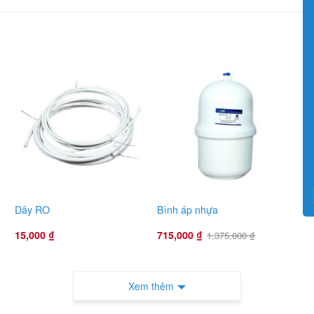
Dây RO
Bình áp nhựa
15,000
₫
715,000
₫
1,375,000
₫
Xem thêm