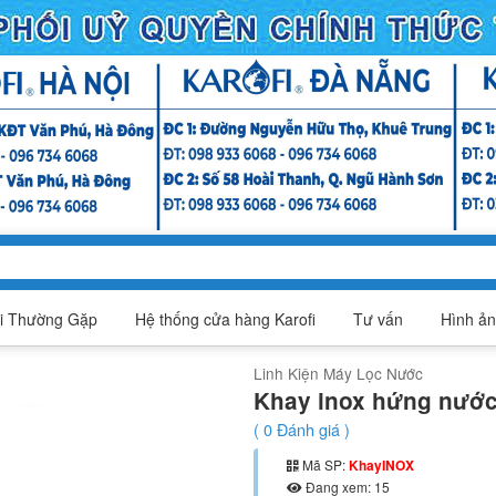
i Thường Gặp
Hệ thống cửa hàng Karofi
Tư vấn
Hình ản
Linh Kiện Máy Lọc Nước
Khay inox hứng nước
(
0
Đánh giá )
Mã SP:
KhayINOX
Đang xem: 15