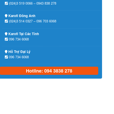
(024)3 519 0066 – 0943 838 278
Karofi Đông Anh
(024)3 514 0327 – 096 703 6068
Karofi Tại Các Tỉnh
096 734 6068
Hỗ Trợ Đại Lý
096 734 6068
Hotline: 094 3838 278