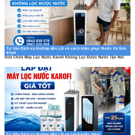
Tư Vấn
Dịch vụ
Hướng dẫn
Lỗi và cách khắc phục
Nước Và Sức
Khoẻ
Sửa Chữa Máy Lọc Nước Karofi Không Lọc Được Nước Tận Nơi
Tư Vấn
Dịch vụ
Hướng dẫn
Lỗi và cách khắc phục