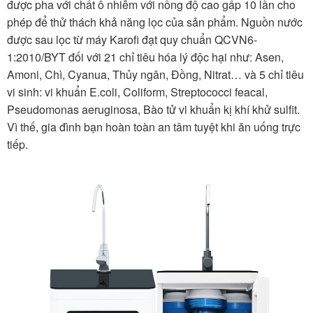
được pha với chất ô nhiễm với nồng độ cao gấp 10 lần cho
phép để thử thách khả năng lọc của sản phẩm. Nguồn nước
được sau lọc từ máy Karofi đạt quy chuẩn QCVN6-
1:2010/BYT đối với 21 chỉ tiêu hóa lý độc hại như: Asen,
Amoni, Chì, Cyanua, Thủy ngân, Đồng, Nitrat… và 5 chỉ tiêu
vi sinh: vi khuẩn E.coli, Coliform, Streptococci feacal,
Pseudomonas aeruginosa, Bào tử vi khuẩn kị khí khử sulfit.
Vì thế, gia đình bạn hoàn toàn an tâm tuyệt khi ăn uống trực
tiếp.