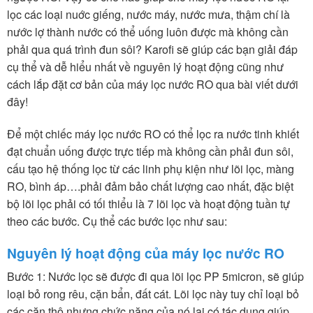
lọc các loại nuớc giếng, nước máy, nước mưa, thậm chí là
nước lợ thành nước có thể uống luôn được mà không cần
phải qua quá trình đun sôi? Karofi sẽ giúp các bạn giải đáp
cụ thể và dễ hiểu nhất về nguyên lý hoạt động cũng như
cách lắp đặt cơ bản của máy lọc nước RO qua bài viết dưới
đây!
Để một chiếc máy lọc nước RO có thể lọc ra nước tinh khiết
đạt chuẩn uống được trực tiếp mà không cần phải đun sôi,
cấu tạo hệ thống lọc từ các linh phụ kiện như lõi lọc, màng
RO, bình áp….phải đảm bảo chất lượng cao nhất, đặc biệt
bộ lõi lọc phải có tối thiểu là 7 lõi lọc và hoạt động tuần tự
theo các bước. Cụ thể các bước lọc như sau:
Nguyên lý hoạt động của máy lọc nước RO
Bước 1: Nước lọc sẽ được đi qua lõi lọc PP 5micron, sẽ giúp
loại bỏ rong rêu, cặn bẩn, đất cát. Lõi lọc này tuy chỉ loại bỏ
các cặn thô nhưng chức năng của nó lại có tác dụng giúp