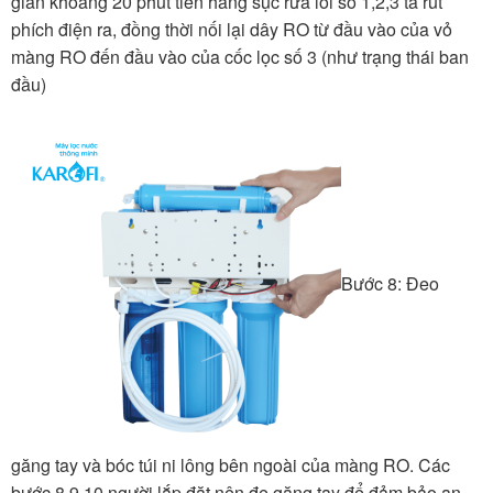
gian khoảng 20 phút tiến hàng sục rửa lõi số 1,2,3 ta rút
phích điện ra, đồng thời nối lại dây RO từ đầu vào của vỏ
màng RO đến đầu vào của cốc lọc số 3 (như trạng thái ban
đầu)
Bước 8: Đeo
găng tay và bóc túi ni lông bên ngoài của màng RO. Các
bước 8,9,10 người lắp đặt nên đe găng tay để đảm bảo an