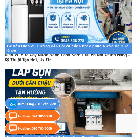
Tư Vấn
Dịch vụ
Hướng dẫn
Lỗi và cách khắc phục
Nước Và Sức
Khoẻ
Dịch Vụ Sửa Cây Nước Nóng Lạnh Karofi Tại Hà Nội Chính Hãng –
Kỹ Thuật Tận Nơi, Uy Tín
Kim Dung - Tư vấn viên
Hotline: 094 3838 278
Hotline: 096 703 6068