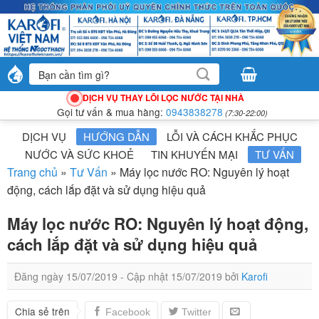
Bỏ
qua
nội
dung
Tìm
kiếm:
DỊCH VỤ THAY LÕI LỌC NƯỚC TẠI NHÀ
Gọi tư vấn & mua hàng:
0943838278
(7:30-22:00)
DỊCH VỤ
HƯỚNG DẪN
LỖI VÀ CÁCH KHẮC PHỤC
NƯỚC VÀ SỨC KHOẺ
TIN KHUYẾN MẠI
TƯ VẤN
Trang chủ
»
Tư Vấn
»
Máy lọc nước RO: Nguyên lý hoạt
động, cách lắp đặt và sử dụng hiệu quả
Máy lọc nước RO: Nguyên lý hoạt động,
cách lắp đặt và sử dụng hiệu quả
Đăng ngày
15/07/2019
- Cập nhật
15/07/2019
bởi
Karofi
Chia sẻ trên