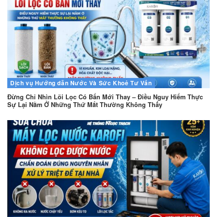
Dịch vụ
Hướng dẫn
Nước Và Sức Khoẻ
Tư Vấn
Đừng Chỉ Nhìn Lõi Lọc Có Bẩn Mới Thay – Điều Nguy Hiểm Thực
Sự Lại Nằm Ở Những Thứ Mắt Thường Không Thấy