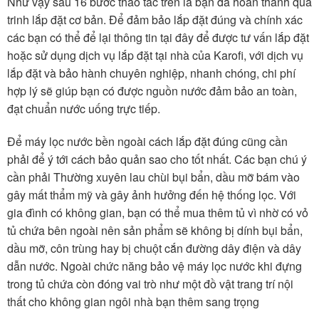
Như vậy sau 16 bước thao tác trên là bạn đã hoàn thành quá
trinh lắp đặt cơ bản. Để đảm bảo lắp đặt đúng và chính xác
các bạn có thể để lại thông tin tại đây để được tư vấn lắp đặt
hoặc sử dụng dịch vụ lắp đặt tại nhà của Karofi, với dịch vụ
lắp đặt và bảo hành chuyên nghiệp, nhanh chóng, chi phí
hợp lý sẽ giúp bạn có được nguồn nước đảm bảo an toàn,
đạt chuẩn nước uống trực tiếp.
Để máy lọc nước bền ngoài cách lắp đặt đúng cũng cần
phải để ý tới cách bảo quản sao cho tốt nhất. Các bạn chú ý
cần phải Thường xuyên lau chùi bụi bẩn, dầu mỡ bám vào
gây mất thẩm mỹ và gây ảnh hưởng đến hệ thống lọc. Với
gia đình có không gian, bạn có thể mua thêm tủ vì nhờ có vỏ
tủ chứa bên ngoài nên sản phẩm sẽ không bị dính bụi bẩn,
dầu mỡ, côn trùng hay bị chuột cắn đường dây điện và dây
dẫn nước. Ngoài chức năng bảo vệ máy lọc nước khi đựng
trong tủ chứa còn đóng vai trò như một đồ vật trang trí nội
thất cho không gian ngôi nhà bạn thêm sang trọng