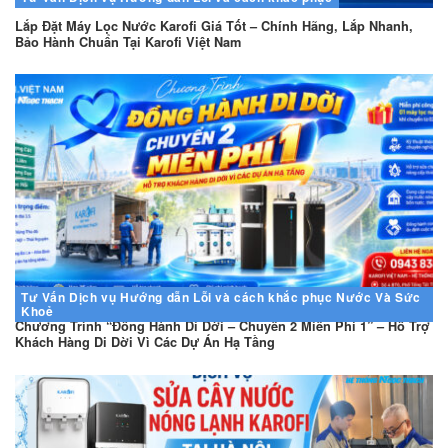
Lắp Đặt Máy Lọc Nước Karofi Giá Tốt – Chính Hãng, Lắp Nhanh,
Bảo Hành Chuẩn Tại Karofi Việt Nam
Tư Vấn
Dịch vụ
Hướng dẫn
Lỗi và cách khắc phục
Nước Và Sức
Khoẻ
Chương Trình “Đồng Hành Di Dời – Chuyển 2 Miễn Phí 1” – Hỗ Trợ
Khách Hàng Di Dời Vì Các Dự Án Hạ Tầng