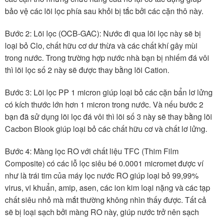
bảo vệ các lõi lọc phía sau khỏi bị tắc bởi các cặn thô này.
Bước 2: Lõi lọc (OCB-GAC): Nước đi qua lõi lọc này sẽ bị
loại bỏ Clo, chất hữu cơ dư thừa và các chất khí gây mùi
trong nước. Trong trường hợp nước nhà bạn bị nhiếm đá vôi
thì lõi lọc số 2 này sẽ được thay bằng lõi Cation.
Bước 3: Lõi lọc PP 1 micron giúp loại bỏ các cặn bẩn lơ lửng
có kích thước lớn hơn 1 micron trong nước. Và nếu bước 2
bạn đã sử dụng lõi lọc đá vôi thì lõi số 3 này sẽ thay bằng lõi
Cacbon Blook giúp loại bỏ các chất hữu cơ và chất lơ lửng.
Bước 4: Màng lọc RO với chất liệu TFC (Thim Film
Composite) có các lỗ lọc siêu bé 0.0001 micromet được ví
như là trái tim của máy lọc nước RO giúp loại bỏ 99,99%
virus, vi khuẩn, amip, asen, các ion kim loại nặng và các tạp
chất siêu nhỏ mà mắt thường không nhìn thấy được. Tất cả
sẽ bị loại sạch bởi màng RO này, giúp nước trở nên sạch