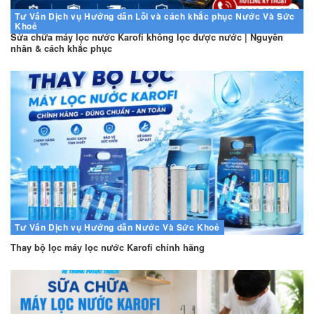
Tư Vấn
Dịch vụ
Hướng dẫn
Lỗi và cách khắc phục
Nước Và Sức
Khoẻ
Sửa chữa máy lọc nước Karofi không lọc được nước | Nguyên
nhân & cách khắc phục
Tư Vấn
Dịch vụ
Hướng dẫn
Nước Và Sức Khoẻ
Thay bộ lọc máy lọc nước Karofi chính hãng