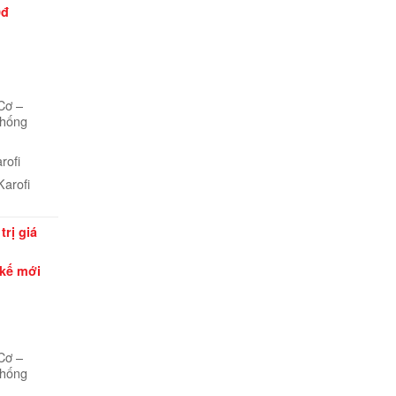
0đ
Cơ –
thống
rofi
Karofi
trị giá
 kế mới
Cơ –
thống