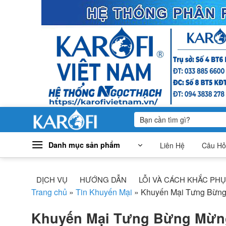
Bỏ
qua
nội
dung
Tìm
kiếm:
Danh mục sản phẩm
Liên Hệ
Câu Hỏ
DỊCH VỤ
HƯỚNG DẪN
LỖI VÀ CÁCH KHẮC PH
Trang chủ
»
Tin Khuyến Mại
»
Khuyến Mại Tưng Bừng
Khuyến Mại Tưng Bừng Mừng