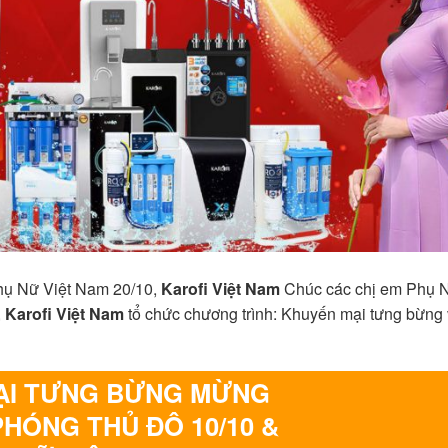
hụ Nữ Việt Nam 20/10,
Karofi Việt Nam
Chúc các chị em Phụ N
,
Karofi Việt Nam
tổ chức chương trình: Khuyến mại tưng bừng 
ẠI TƯNG BỪNG MỪNG
PHÓNG THỦ ĐÔ 10/10 &