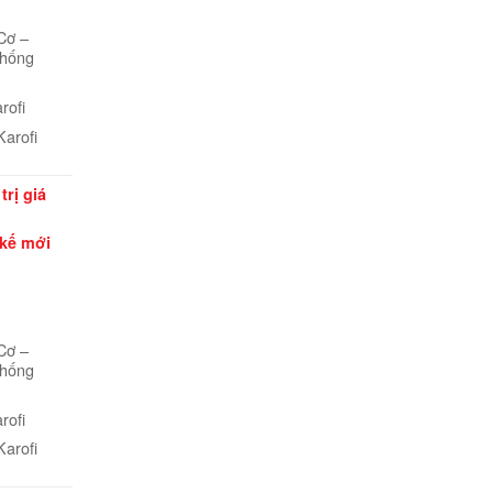
Cơ –
thống
rofi
Karofi
trị giá
 kế mới
Cơ –
thống
rofi
Karofi