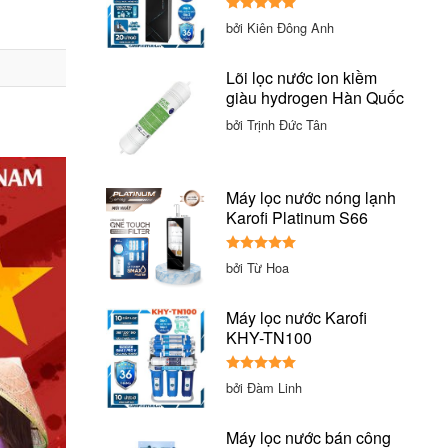
Được xếp
bởi Kiên Đông Anh
hạng
5
5
sao
Lõi lọc nước ion kiềm
giàu hydrogen Hàn Quốc
bởi Trịnh Đức Tân
Máy lọc nước nóng lạnh
Karofi Platinum S66
Được xếp
bởi Từ Hoa
hạng
5
5
sao
Máy lọc nước Karofi
KHY-TN100
Được xếp
bởi Đàm Linh
hạng
5
5
sao
Máy lọc nước bán công