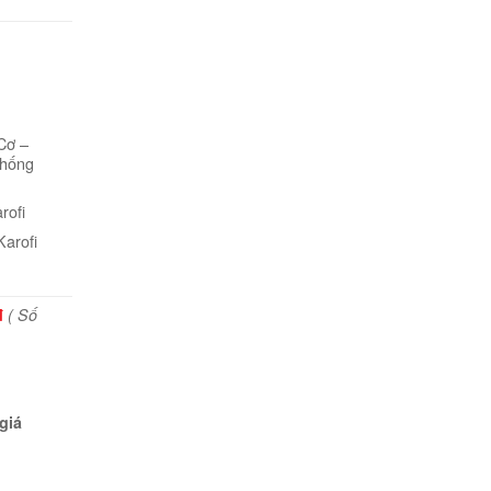
Cơ –
thống
rofi
Karofi
đ
( Số
giá