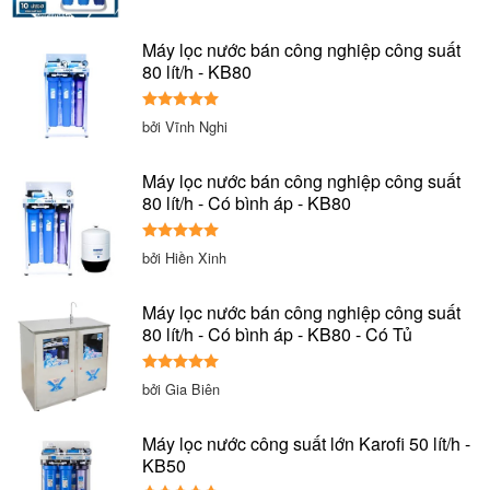
Máy lọc nước bán công nghiệp công suất
80 lít/h - KB80
Được xếp
bởi Vĩnh Nghi
hạng
5
5
sao
Máy lọc nước bán công nghiệp công suất
80 lít/h - Có bình áp - KB80
Được xếp
bởi Hiền Xinh
hạng
5
5
sao
Máy lọc nước bán công nghiệp công suất
80 lít/h - Có bình áp - KB80 - Có Tủ
Được xếp
bởi Gia Biên
hạng
5
5
sao
Máy lọc nước công suất lớn Karofi 50 lít/h -
KB50