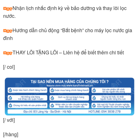
Nhận lịch nhắc định kỳ về bảo dưỡng và thay lõi lọc
nước.
Hướng dẫn chủ động “Bắt bệnh” cho máy lọc nước gia
đình
THAY LÕI TẶNG LÕI – Liên hệ để biết thêm chi tiết
[/ col]
[/ với]
[/hàng]