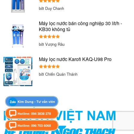
Được xếp
bởi Duy Chanh
hạng
5
5
sao
Máy lọc nước bán công nghiệp 30 lít/h -
KB30 không tủ
Được xếp
bởi Vượng Râu
hạng
5
5
sao
Máy lọc nước Karofi KAQ-U98 Pro
Được xếp
bởi Chiến Quán Thánh
hạng
5
5
sao
Kim Dung - Tư vấn viên
Hotline: 094 3838 278
Hotline: 096 703 6068