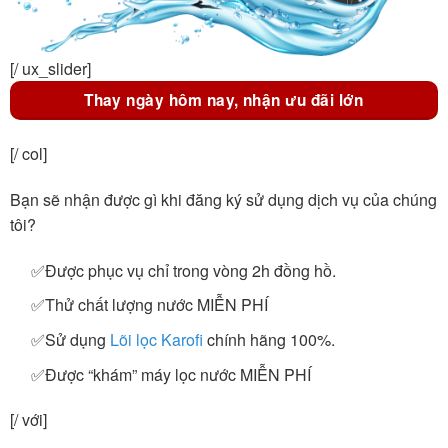
[/ ux_slider]
Thay ngày hôm nay, nhận ưu đãi lớn
[/ col]
Bạn sẽ nhận được gì khi đăng ký sử dụng dịch vụ của chúng
tôi?
✅Được phục vụ chỉ trong vòng 2h đồng hồ.
✅Thử chất lượng nước MIỄN PHÍ
✅Sử dụng
Lõi lọc Karofi
chính hãng 100%.
✅Được “khám” máy lọc nước MIỄN PHÍ
[/ với]