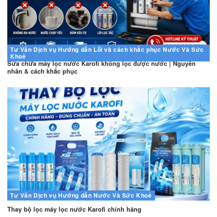
Tư Vấn
Dịch vụ
Hướng dẫn
Lỗi và cách khắc phục
Nước Và Sức
Khoẻ
Sửa chữa máy lọc nước Karofi không lọc được nước | Nguyên
nhân & cách khắc phục
Tư Vấn
Dịch vụ
Hướng dẫn
Nước Và Sức Khoẻ
Thay bộ lọc máy lọc nước Karofi chính hãng