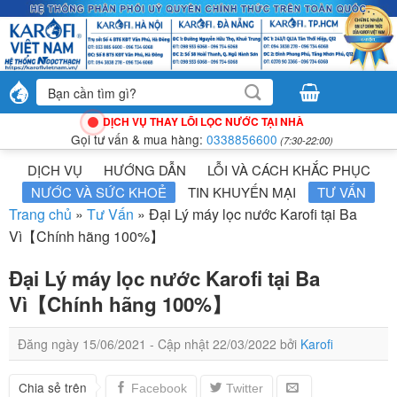
Bỏ
qua
nội
dung
Tìm
kiếm:
DỊCH VỤ THAY LÕI LỌC NƯỚC TẠI NHÀ
Gọi tư vấn & mua hàng:
0338856600
(7:30-22:00)
DỊCH VỤ
HƯỚNG DẪN
LỖI VÀ CÁCH KHẮC PHỤC
NƯỚC VÀ SỨC KHOẺ
TIN KHUYẾN MẠI
TƯ VẤN
Trang chủ
»
Tư Vấn
»
Đại Lý máy lọc nước Karofi tại Ba
Vì【Chính hãng 100%】
Đại Lý máy lọc nước Karofi tại Ba
Vì【Chính hãng 100%】
Đăng ngày
15/06/2021
- Cập nhật
22/03/2022
bởi
Karofi
Chia sẻ trên