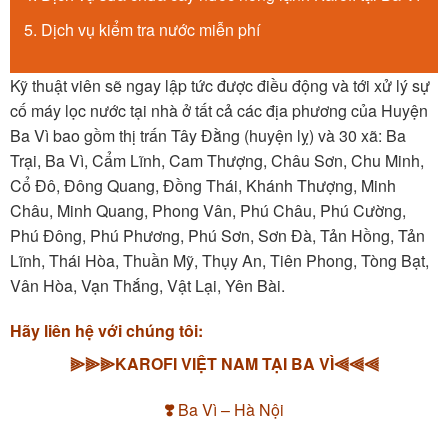
Dịch vụ kiểm tra nước miễn phí
Kỹ thuật viên sẽ ngay lập tức được điều động và tới xử lý sự
cố máy lọc nước tại nhà ở tất cả các địa phương của Huyện
Ba Vì bao gồm thị trấn Tây Đằng (huyện lỵ) và 30 xã: Ba
Trại, Ba Vì, Cẩm Lĩnh, Cam Thượng, Châu Sơn, Chu Minh,
Cổ Đô, Đông Quang, Đồng Thái, Khánh Thượng, Minh
Châu, Minh Quang, Phong Vân, Phú Châu, Phú Cường,
Phú Đông, Phú Phương, Phú Sơn, Sơn Đà, Tản Hồng, Tản
Lĩnh, Thái Hòa, Thuần Mỹ, Thụy An, Tiên Phong, Tòng Bạt,
Vân Hòa, Vạn Thắng, Vật Lại, Yên Bài.
Hãy liên hệ với chúng tôi:
⫸⫸⫸KAROFI VIỆT NAM TẠI BA VÌ⫷⫷⫷
❣️
Ba Vì – Hà Nội