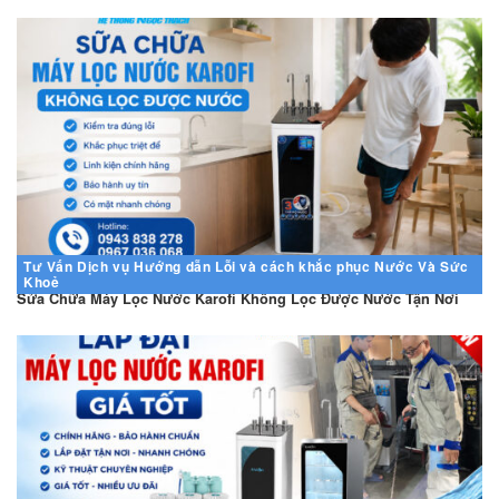
Tư Vấn
Dịch vụ
Hướng dẫn
Lỗi và cách khắc phục
Nước Và Sức
Khoẻ
Sửa Chữa Máy Lọc Nước Karofi Không Lọc Được Nước Tận Nơi