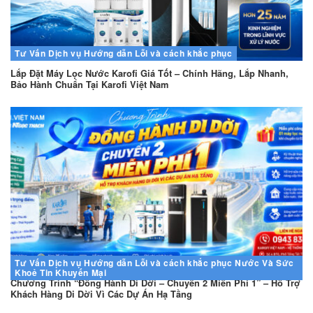
Tư Vấn
Dịch vụ
Hướng dẫn
Lỗi và cách khắc phục
Lắp Đặt Máy Lọc Nước Karofi Giá Tốt – Chính Hãng, Lắp Nhanh,
Bảo Hành Chuẩn Tại Karofi Việt Nam
Tư Vấn
Dịch vụ
Hướng dẫn
Lỗi và cách khắc phục
Nước Và Sức
Khoẻ
Tin Khuyến Mại
Chương Trình “Đồng Hành Di Dời – Chuyển 2 Miễn Phí 1” – Hỗ Trợ
Khách Hàng Di Dời Vì Các Dự Án Hạ Tầng