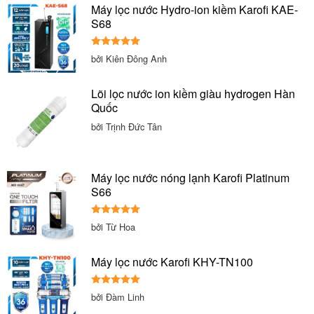
Máy lọc nước Hydro-ion kiềm Karofi KAE-
S68
Được xếp
bởi Kiên Đông Anh
hạng
5
5
sao
Lõi lọc nước ion kiềm giàu hydrogen Hàn
Quốc
bởi Trịnh Đức Tân
Máy lọc nước nóng lạnh Karofi Platinum
S66
Được xếp
bởi Từ Hoa
hạng
5
5
sao
Máy lọc nước Karofi KHY-TN100
Được xếp
bởi Đàm Linh
hạng
5
5
sao