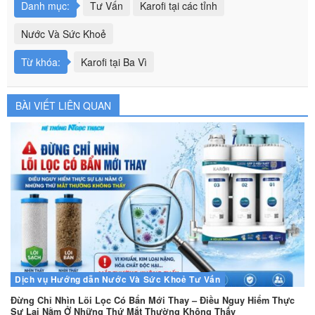
Danh mục:
Tư Vấn
Karofi tại các tỉnh
Nước Và Sức Khoẻ
Từ khóa:
Karofi tại Ba Vì
BÀI VIẾT LIÊN QUAN
Dịch vụ
Hướng dẫn
Nước Và Sức Khoẻ
Tư Vấn
Đừng Chỉ Nhìn Lõi Lọc Có Bẩn Mới Thay – Điều Nguy Hiểm Thực
Sự Lại Nằm Ở Những Thứ Mắt Thường Không Thấy