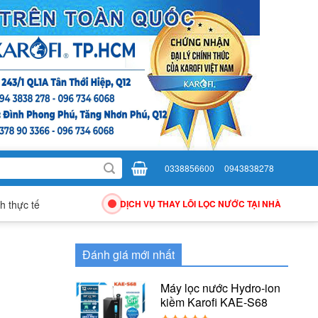
0338856600
0943838278
h thực tế
DỊCH VỤ THAY LÕI LỌC NƯỚC TẠI NHÀ
Đánh giá mới nhất
Máy lọc nước Hydro-ion
kiềm Karofi KAE-S68