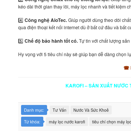
kéo dài thời gian thay lõi, máy lọc nhanh và tiết kiệm ch
4️⃣
Công nghệ AioTec.
Giúp người dùng theo dõi chất
qua điện thoại kết nối internet dù ở bất cứ đâu và bất c
5️⃣
Chế độ bảo hành tốt có.
Tự tin với chất lượng sả
Hy vọng với 5 tiêu chí này sẽ giúp bạn dễ dàng chọn l
☎ H
KAROFI – SẢN XUẤT NƯỚC 
Danh mục:
Tư Vấn
Nước Và Sức Khoẻ
Từ khóa:
máy lọc nước karofi
tiêu chí chọn máy lọ