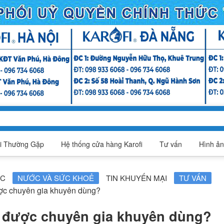
i Thường Gặp
Hệ thống cửa hàng Karofi
Tư vấn
Hình ản
ỤC
NƯỚC VÀ SỨC KHOẺ
TIN KHUYẾN MẠI
TƯ VẤN
ược chuyên gia khuyên dùng?
c được chuyên gia khuyên dùng?