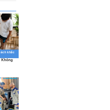
 cách khắc
i Không