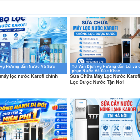
 vụ
Hướng dẫn
Nước Và Sức
Tư Vấn
Dịch vụ
Hướng dẫn
Lỗi và
phục
Nước Và Sức Khoẻ
 máy lọc nước Karofi chính
Sửa Chữa Máy Lọc Nước Karof
Lọc Được Nước Tận Nơi