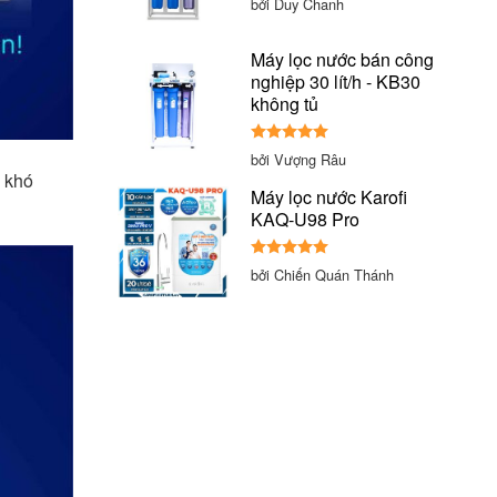
bởi Duy Chanh
hạng
5
5
sao
Máy lọc nước bán công
nghiệp 30 lít/h - KB30
không tủ
Được xếp
bởi Vượng Râu
hạng
5
5
g khó
sao
Máy lọc nước Karofi
KAQ-U98 Pro
Được xếp
bởi Chiến Quán Thánh
hạng
5
5
sao