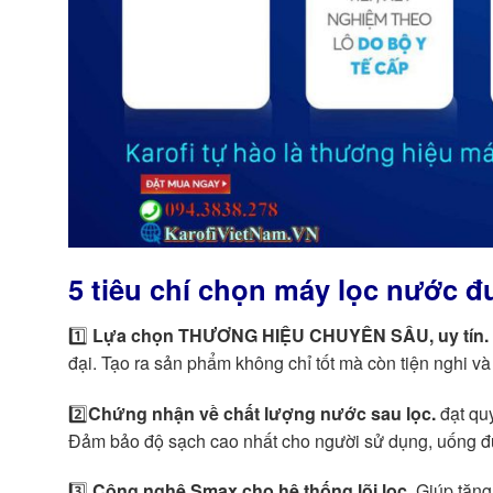
5 tiêu chí chọn máy lọc nước 
1️⃣
Lựa chọn THƯƠNG HIỆU CHUYÊN SÂU, uy tín.
đại. Tạo ra sản phẩm không chỉ tốt mà còn tiện nghi và
2️⃣
Chứng nhận về chất lượng nước sau lọc.
đạt qu
Đảm bảo độ sạch cao nhất cho người sử dụng, uống đư
3️⃣
Công nghệ Smax cho hệ thống lõi lọc.
Giúp tăn