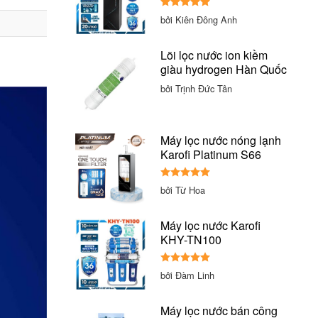
Được xếp
bởi Kiên Đông Anh
hạng
5
5
sao
Lõi lọc nước ion kiềm
giàu hydrogen Hàn Quốc
bởi Trịnh Đức Tân
Máy lọc nước nóng lạnh
Karofi Platinum S66
Được xếp
bởi Từ Hoa
hạng
5
5
sao
Máy lọc nước Karofi
KHY-TN100
Được xếp
bởi Đàm Linh
hạng
5
5
sao
Máy lọc nước bán công