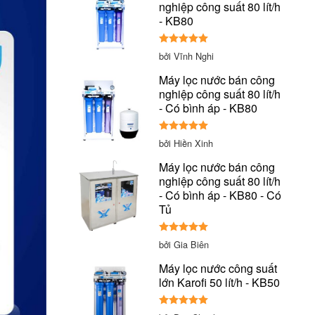
nghiệp công suất 80 lít/h
- KB80
Được xếp
bởi Vĩnh Nghi
hạng
5
5
sao
Máy lọc nước bán công
nghiệp công suất 80 lít/h
- Có bình áp - KB80
Được xếp
bởi Hiền Xinh
hạng
5
5
sao
Máy lọc nước bán công
nghiệp công suất 80 lít/h
- Có bình áp - KB80 - Có
Tủ
Được xếp
bởi Gia Biên
hạng
5
5
sao
Máy lọc nước công suất
lớn Karofi 50 lít/h - KB50
Được xếp