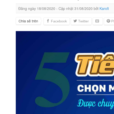
Đăng ngày
18/08/2020
- Cập nhật
31/08/2020
bởi
Karofi
Chia sẻ trên