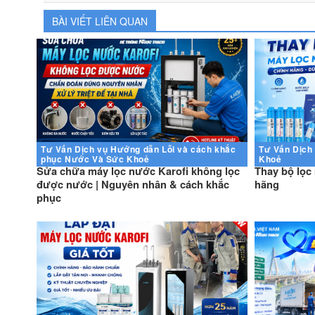
BÀI VIẾT LIÊN QUAN
Tư Vấn
Dịch vụ
Hướng dẫn
Lỗi và cách khắc
Tư Vấn
Dịch
phục
Nước Và Sức Khoẻ
Khoẻ
Sửa chữa máy lọc nước Karofi không lọc
Thay bộ lọc
được nước | Nguyên nhân & cách khắc
hãng
phục