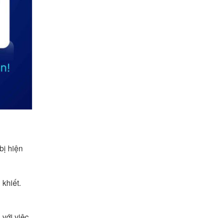
bị hiện
khiết.
 với việc