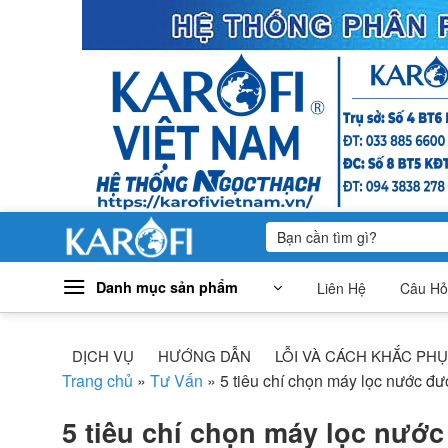
Bỏ
qua
nội
dung
Tìm
kiếm:
Danh mục sản phẩm
Liên Hệ
Câu Hỏ
DỊCH VỤ
HƯỚNG DẪN
LỖI VÀ CÁCH KHẮC PH
Trang chủ
»
Tư Vấn
»
5 tiêu chí chọn máy lọc nước đ
5 tiêu chí chọn máy lọc nướ