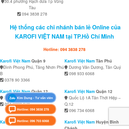
30.4 phường Rạch dừa Tp Vũng
Tàu
094 3838 278
Hệ thống các chi nhánh bán lẻ Online của
KAROFI VIỆT NAM tại TP.Hồ Chí Minh
Hotline: 094 3838 278
Karofi Việt Nam
Quận 9
Karofi Việt Nam
Tân Phú
Đình Phong Phú, Tăng Nhơn Phú
Dương Văn Dương, Tân Quý
B
098 933 6068
0378 90 3366
Karofi Việt Nam
Quận 12
Karofi Việt Nam
Quận 12
Đường Trường Chinh
Quốc Lộ 1A Tân Thới Hiệp –
Kim Dung - Tư vấn viên
094 3838 278
Q.12
Hotline: 094 3838 278
096 734 6068
Hotline: 096 703 6068
Karofi Việt Nam
Quận 12
Karofi Việt Nam
Huyện Bình
Chánh