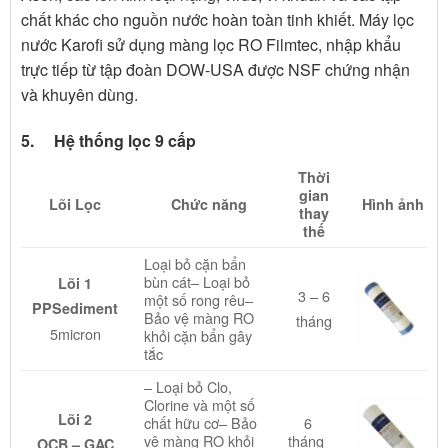
chất khác cho nguồn nước hoàn toàn tinh khiết. Máy lọc
nước Karofi sử dụng màng lọc RO Filmtec, nhập khẩu
trực tiếp từ tập đoàn DOW-USA được NSF chứng nhận
và khuyên dùng.
5. Hệ thống lọc 9 cấp
Thời
gian
Lõi Lọc
Chức năng
Hình ảnh
thay
thế
Loại bỏ cặn bẩn
bùn cát– Loại bỏ
Lõi 1
3 – 6
một số rong rêu–
PPSediment
Bảo vệ màng RO
tháng
5micron
khỏi cặn bẩn gây
tắc
– Loại bỏ Clo,
Clorine và một số
Lõi 2
chất hữu cơ– Bảo
6
vệ màng RO khỏi
tháng
OCB – GAC