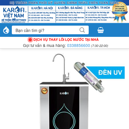
Bỏ
qua
nội
dung
Tìm
kiếm:
DỊCH VỤ THAY LÕI LỌC NƯỚC TẠI NHÀ
Gọi tư vấn & mua hàng:
0338856600
(7:30-22:00)