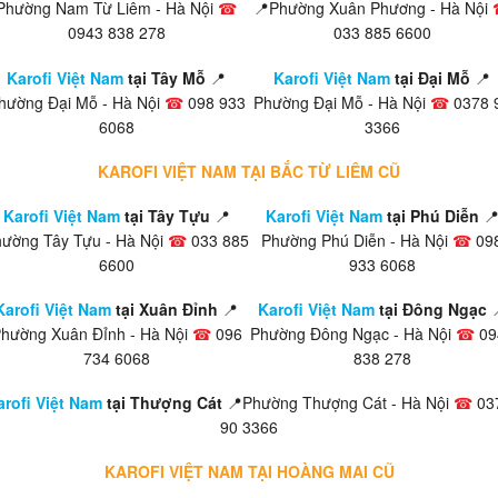
Phường Nam Từ Liêm - Hà Nội
☎
📍Phường Xuân Phương - Hà Nội
0943 838 278
033 885 6600
Karofi Việt Nam
tại Tây Mỗ
📍
Karofi Việt Nam
tại Đại Mỗ
📍
hường Đại Mỗ - Hà Nội
☎
098 933
Phường Đại Mỗ - Hà Nội
☎
0378 
6068
3366
KAROFI VIỆT NAM TẠI BẮC TỪ LIÊM CŨ
Karofi Việt Nam
tại Tây Tựu
📍
Karofi Việt Nam
tại Phú Diễn

ường Tây Tựu - Hà Nội
☎
033 885
Phường Phú Diễn - Hà Nội
☎
09
6600
933 6068
Karofi Việt Nam
tại Xuân Đỉnh
📍
Karofi Việt Nam
tại Đông Ngạc
hường Xuân Đỉnh - Hà Nội
☎
096
Phường Đông Ngạc - Hà Nội
☎
09
734 6068
838 278
arofi Việt Nam
tại Thượng Cát
📍Phường Thượng Cát - Hà Nội
☎
03
90 3366
KAROFI VIỆT NAM TẠI HOÀNG MAI CŨ