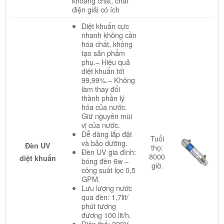
khoáng chất, chất
điện giải có ích
Diệt khuẩn cực
nhanh không cần
hóa chất, không
tạo sản phẩm
phụ.– Hiệu quả
diệt khuẩn tới
99,99%.– Không
làm thay đổi
thành phần lý
hóa của nước.
Giữ nguyên mùi
vị của nước.
Dễ dàng lắp đặt
Tuổi
và bảo dưỡng.
Đèn UV
thọ:
Đèn UV gia đình:
8000
diệt khuẩn
bóng đèn 6w –
giờ.
công suất lọc 0,5
GPM.
Lưu lượng nước
qua đèn: 1,7lit/
phút tương
đương 100 lit/h.
Điện thế: 220V –