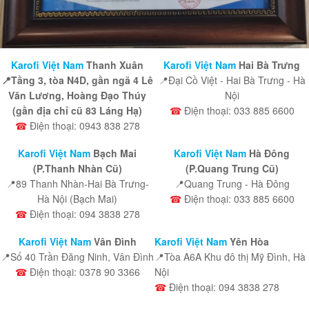
Karofi Việt Nam
Thanh Xuân
Karofi Việt Nam
Hai Bà Trưng
📍Tầng 3, tòa N4D, gần ngã 4 Lê
📍Đại Cồ Việt - Hai Bà Trưng - Hà
Văn Lương, Hoàng Đạo Thúy
Nội
(gần địa chỉ cũ 83 Láng Hạ)
☎
Điện thoại: 033 885 6600
☎
Điện thoại: 0943 838 278
Karofi Việt Nam
Bạch Mai
Karofi Việt Nam
Hà Đông
(P.Thanh Nhàn Cũ)
(P.Quang Trung Cũ)
📍89 Thanh Nhàn-Hai Bà Trưng-
📍Quang Trung - Hà Đông
Hà Nội (Bạch Mai)
☎
Điện thoại: 033 885 6600
☎
Điện thoại: 094 3838 278
Karofi Việt Nam
Vân Đình
Karofi Việt Nam
Yên Hòa
📍Số 40 Trần Đăng Ninh, Vân Đình
📍Tòa A6A Khu đô thị Mỹ Đình, Hà
☎
Điện thoại: 0378 90 3366
Nội
☎
Điện thoại: 094 3838 278