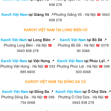
838 278
Karofi Việt Nam
tại Giảng Võ
📍Phường Giảng Võ - Hà Nội
☎
0943
838 278
KAROFI VIỆT NAM TẠI LONG BIÊN CŨ
Karofi Việt Nam
tại Long Biên
📍
Karofi Việt Nam
tại Bồ Đề
📍
Phường Long Biên - Hà Nội
☎
Phường Bồ Đề - Hà Nội
☎
0378
0943 838 278
90 3366
Karofi Việt Nam
tại Việt Hưng
📍
Karofi Việt Nam
tại Phúc Lợi
📍
Phường Việt Hưng - Hà Nội
☎
033
Phường Phúc Lợi - Hà Nội
☎
098
885 6600
933 6068
KAROFI VIỆT NAM TẠI ĐỐNG ĐA CŨ
Karofi Việt Nam
tại Đống Đa
📍
Karofi Việt Nam
tại Ô Chợ Dừa
📍
Phường Đống Đa - Hà Nội
☎
096
Phường Ô Chợ Dừa - Hà Nội
☎
734 6068
0943 838 278