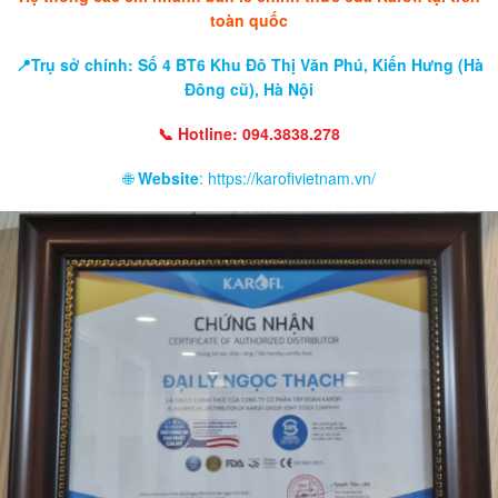
toàn quốc
📍Trụ sở chính: Số 4 BT6 Khu Đô Thị Văn Phú, Kiến Hưng (Hà
Đông cũ), Hà Nội
📞 Hotline: 094.3838.278
🌐
Website
: https://karofivietnam.vn/