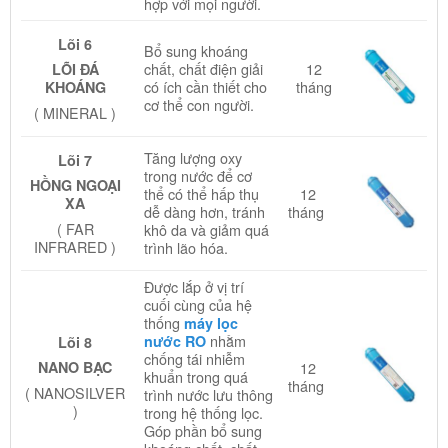
hợp với mọi người.
Lõi 6
Bổ sung khoáng
chất, chất điện giải
12
LÕI ĐÁ
có ích cần thiết cho
tháng
KHOÁNG
cơ thể con người.
( MINERAL )
Tăng lượng oxy
Lõi 7
trong nước để cơ
HỒNG NGOẠI
thể có thể hấp thụ
12
XA
dễ dàng hơn, tránh
tháng
( FAR
khô da và giảm quá
INFRARED )
trình lão hóa.
Được lắp ở vị trí
cuối cùng của hệ
thống
máy lọc
nhằm
nước RO
Lõi 8
chống tái nhiễm
12
NANO BẠC
khuẩn trong quá
tháng
( NANOSILVER
trình nước lưu thông
)
trong hệ thống lọc.
Góp phần bổ sung