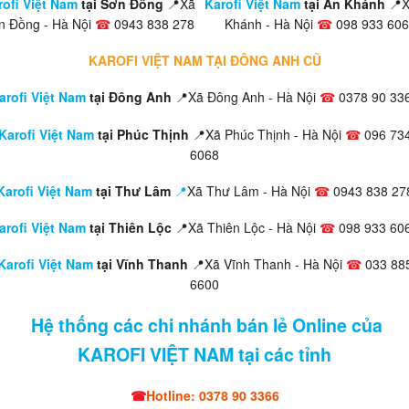
rofi Việt Nam
tại Sơn Đồng
📍Xã
Karofi Việt Nam
tại An Khánh
📍
n Đồng - Hà Nội
☎
0943 838 278
Khánh - Hà Nội
☎
098 933 60
KAROFI VIỆT NAM TẠI ĐÔNG ANH CŨ
arofi Việt Nam
tại Đông Anh
📍Xã Đông Anh - Hà Nội
☎
0378 90 33
Karofi Việt Nam
tại Phúc Thịnh
📍Xã Phúc Thịnh - Hà Nội
☎
096 73
6068
Karofi Việt Nam
tại Thư Lâm
📍
Xã Thư Lâm - Hà Nội
☎
0943 838 27
arofi Việt Nam
tại Thiên Lộc
📍Xã Thiên Lộc - Hà Nội
☎
098 933 60
Karofi Việt Nam
tại Vĩnh Thanh
📍Xã Vĩnh Thanh - Hà Nội
☎
033 88
6600
Hệ thống các chi nhánh bán lẻ Online của
KAROFI VIỆT NAM tại các tỉnh
☎
Hotline: 0378 90 3366