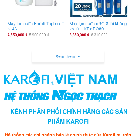
Máy lọc nước Karofi Topbox T-
Máy lọc nước eRO 8 lõi không
s146
vỏ tủ – KT-eRO80
4,550,000
₫
5,900,000
₫
3,850,000
₫
6,310,000
Xem thêm
KÊNH PHÂN PHỐI CHÍNH HÃNG CÁC SẢN
PHẨM KAROFI
Hệ thống các chi nhánh bán lẻ chính thức của Karofi tại trên