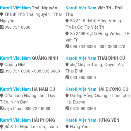
Karofi Việt Nam
Thái Nguyên
Karofi Việt Nam
Việt Trì - Phú
Thành Phố Thái Nguyến - Thái
Thọ
Nguyên
Số 3219 đại lộ Hùng Vương-
096 734 6068
P.Vân Cơ, Tp Việt Trì
Số 2599 Đại lộ Hùng Vương, TP
Việt Trì
096 734 6068 - 094 3838 278
Karofi Việt Nam
QUẢNG NINH
Karofi Việt Nam
THÁI BÌNH CŨ
Quảng Ninh
chợ Quỳnh Trang, Quỳnh An,
096 734 6068 - 098 933 6068
Thái Bình
033 885 6600
Karofi Việt Nam
HÀ NAM CŨ
Karofi Việt Nam
HẢI DƯƠNG CŨ
Cửa hàng Hoàng Lâm, Duy
Đường Hồng Quang; Thành phố
Tiên, Ninh Bình
Hải Dương
Điện thoại: 096 734 6068
0378 90 3366
Karofi Việt Nam
HẢI PHÒNG
Karofi Việt Nam
HƯNG YÊN
Số 3 Tô Hiệu, Lê Trân, thành
Hưng Yên