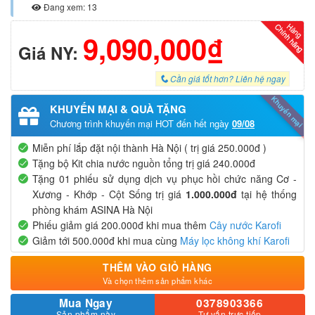
Đang xem: 13
9,090,000₫
Giá NY:
Cần giá tốt hơn? Liên hệ ngay
Khuyến mại
KHUYẾN MẠI & QUÀ TẶNG
Chương trình khuyến mại HOT đến hết ngày
09/08
Miễn phí lắp đặt nội thành Hà Nội ( trị giá 250.000đ )
Tặng bộ Kit chia nước nguồn tổng trị giá 240.000đ
Tặng 01 phiếu sử dụng dịch vụ phục hồi chức năng Cơ -
Xương - Khớp - Cột Sống trị giá
1.000.000đ
tại hệ thống
phòng khám ASINA Hà Nội
Phiếu giảm giá 200.000đ khi mua thêm
Cây nước Karofi
Giảm tới 500.000đ khi mua cùng
Máy lọc không khí Karofi
THÊM VÀO GIỎ HÀNG
Và chọn thêm sản phẩm khác
Mua Ngay
0378903366
Sản phẩm này
Tư vấn trực tiếp