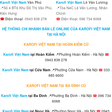
Karofi Việt Nam
Văn Phú
Karofi Việt Nam
Lê Văn Lương
📍Số 4 BT6 Khu Đô Thị Văn Phú,
📍Tòa N4C Lê Văn Lương, Nhân
Kiến Hưng
Chính
☎
Điện thoại
: 0943 838 278
☎
Điện thoại: 096 734 6068
HỆ THỐNG CHI NHÁNH BÁN LẺ ONLINE CỦA KAROFI VIỆT NAM
TẠI HÀ NỘI
KAROFI VIỆT NAM TẠI HOÀN KIẾM CŨ
Karofi Việt Nam
tại Hoàn Kiếm
📍Phường Hoàn Kiếm - Hà Nội
☎
0943 838 278
Karofi Việt Nam
tại Cửa Nam
📍Phường Cửa Nam - Hà Nội
☎
033
885 6600
KAROFI VIỆT NAM TẠI BA ĐÌNH CŨ
Karofi Việt Nam
tại Ba Đình
📍Phường Ba Đình - Hà Nội
☎
096 734
6068
Karofi Việt Nam
tại Ngọc Hà
📍Phường Ngọc Hà - Hà Nội
☎
0943