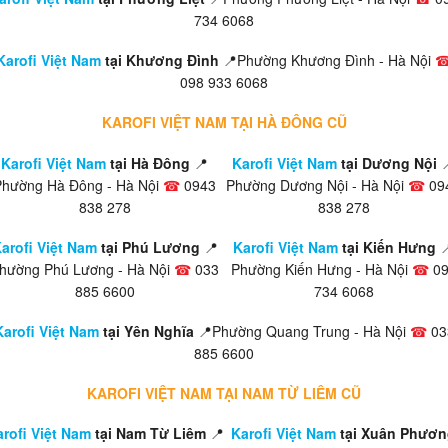
734 6068
Karofi Việt Nam
tại Khương Đình
📍Phường Khương Đình - Hà Nội
098 933 6068
KAROFI VIỆT NAM TẠI HÀ ĐÔNG CŨ
Karofi Việt Nam
tại Hà Đông
📍
Karofi Việt Nam
tại Dương Nội

Phường Hà Đông - Hà Nội
☎
0943
Phường Dương Nội - Hà Nội
☎
09
838 278
838 278
arofi Việt Nam
tại Phú Lương
📍
Karofi Việt Nam
tại Kiến Hưng

hường Phú Lương - Hà Nội
☎
033
Phường Kiến Hưng - Hà Nội
☎
09
885 6600
734 6068
Karofi Việt Nam
tại Yên Nghĩa
📍Phường Quang Trung - Hà Nội
☎
03
885 6600
KAROFI VIỆT NAM TẠI NAM TỪ LIÊM CŨ
rofi Việt Nam
tại Nam Từ Liêm
📍
Karofi Việt Nam
tại Xuân Phươn