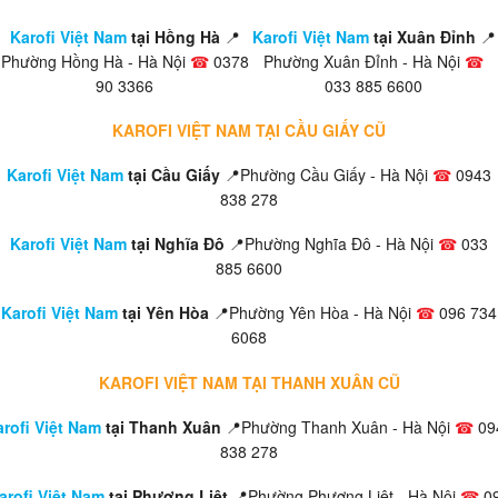
Karofi Việt Nam
tại Hồng Hà
📍
Karofi Việt Nam
tại Xuân Đỉnh
📍
Phường Hồng Hà - Hà Nội
☎
0378
Phường Xuân Đỉnh - Hà Nội
☎
90 3366
033 885 6600
KAROFI VIỆT NAM TẠI CẦU GIẤY CŨ
Karofi Việt Nam
tại Cầu Giấy
📍Phường Cầu Giấy - Hà Nội
☎
0943
838 278
Karofi Việt Nam
tại Nghĩa Đô
📍Phường Nghĩa Đô - Hà Nội
☎
033
885 6600
Karofi Việt Nam
tại Yên Hòa
📍Phường Yên Hòa - Hà Nội
☎
096 734
6068
KAROFI VIỆT NAM TẠI THANH XUÂN CŨ
rofi Việt Nam
tại Thanh Xuân
📍Phường Thanh Xuân - Hà Nội
☎
09
838 278
arofi Việt Nam
tại Phương Liệt
📍Phường Phương Liệt - Hà Nội
☎
0