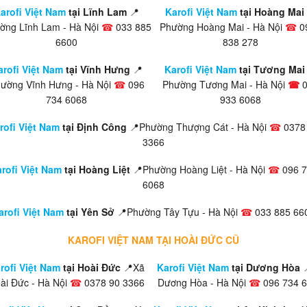
arofi Việt Nam
tại Lĩnh Lam
📍
Karofi Việt Nam
tại Hoàng Mai
ờng Lĩnh Lam - Hà Nội
☎
033 885
Phường Hoàng Mai - Hà Nội
☎
0
6600
838 278
arofi Việt Nam
tại Vĩnh Hưng
📍
Karofi Việt Nam
tại Tương Mai 
ường Vĩnh Hưng - Hà Nội
☎
096
Phường Tương Mai - Hà Nội
☎
734 6068
933 6068
rofi Việt Nam
tại Định Công
📍Phường Thượng Cát - Hà Nội
☎
0378
3366
rofi Việt Nam
tại Hoàng Liệt
📍Phường Hoàng Liệt - Hà Nội
☎
096 7
6068
arofi Việt Nam
tại Yên Sở
📍Phường Tây Tựu - Hà Nội
☎
033 885 66
KAROFI VIỆT NAM TẠI HOÀI ĐỨC CŨ
rofi Việt Nam
tại Hoài Đức
📍Xã
Karofi Việt Nam
tại Dương Hòa
ài Đức - Hà Nội
☎
0378 90 3366
Dương Hòa - Hà Nội
☎
096 734 