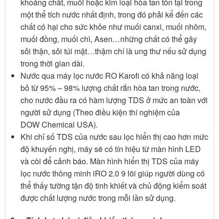
khoáng chất, muối hoặc kim loại hòa tan tồn tại trong
một thể tích nước nhất định, trong đó phải kể đến các
chất có hại cho sức khỏe như muối canxi, muối nhôm,
muối đồng, muối chì, Asen…những chất có thể gây
sỏi thận, sỏi túi mật…thậm chí là ung thư nếu sử dụng
trong thời gian dài.
Nước qua máy lọc nước RO Karofi có khả năng loại
bỏ từ 95% – 98% lượng chất rắn hòa tan trong nước,
cho nước đầu ra có hàm lượng TDS ở mức an toàn với
người sử dụng (Theo điều kiện thí nghiệm của
DOW Chemical USA).
Khi chỉ số TDS của nước sau lọc hiển thị cao hơn mức
độ khuyến nghị, máy sẽ có tín hiệu từ màn hình LED
và còi để cảnh báo. Màn hình hiển thị TDS của máy
lọc nước thông minh iRO 2.0 9 lõi giúp người dùng có
thể thấy tường tận độ tinh khiết và chủ động kiểm soát
được chất lượng nước trong mỗi lần sử dụng.