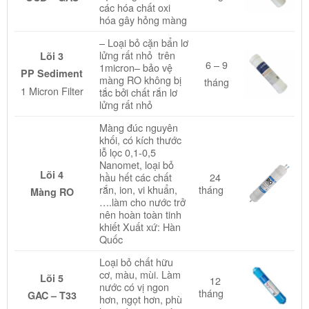
các hóa chất oxi
hóa gây hỏng màng
– Loại bỏ cặn bẩn lơ
lửng rất nhỏ trên
Lõi 3
6 – 9
1micron– bảo vệ
PP Sediment
màng RO không bị
tháng
1 Micron Filter
tắc bởi chất rắn lơ
lửng rất nhỏ
Màng đúc nguyên
khối, có kích thước
lỗ lọc 0,1-0,5
Nanomet, loại bỏ
Lõi 4
hầu hết các chất
24
rắn, ion, vi khuẩn,
tháng
Màng RO
….làm cho nước trở
nên hoàn toàn tinh
khiết Xuất xứ: Hàn
Quốc
Loại bỏ chất hữu
cơ, màu, mùi.
Làm
Lõi 5
12
nước có vị ngon
tháng
GAC – T33
hơn, ngọt hơn, phù