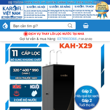
Bỏ
qua
nội
dung
Tìm
kiếm:
DỊCH VỤ THAY LÕI LỌC NƯỚC TẠI NHÀ
Gọi tư vấn & mua hàng:
0378903366
(7:30-22:00)