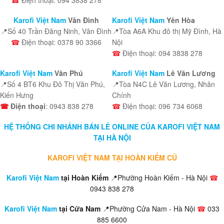
☎
Điện thoại: 094 3838 278
Karofi Việt Nam
Vân Đình
Karofi Việt Nam
Yên Hòa
📍Số 40 Trần Đăng Ninh, Vân Đình
📍Tòa A6A Khu đô thị Mỹ Đình, Hà
☎
Điện thoại: 0378 90 3366
Nội
☎
Điện thoại: 094 3838 278
Karofi Việt Nam
Văn Phú
Karofi Việt Nam
Lê Văn Lương
📍Số 4 BT6 Khu Đô Thị Văn Phú,
📍Tòa N4C Lê Văn Lương, Nhân
Kiến Hưng
Chính
☎
Điện thoại
: 0943 838 278
☎
Điện thoại: 096 734 6068
HỆ THỐNG CHI NHÁNH BÁN LẺ ONLINE CỦA KAROFI VIỆT NAM
TẠI HÀ NỘI
KAROFI VIỆT NAM TẠI HOÀN KIẾM CŨ
Karofi Việt Nam
tại Hoàn Kiếm
📍Phường Hoàn Kiếm - Hà Nội
☎
0943 838 278
Karofi Việt Nam
tại Cửa Nam
📍Phường Cửa Nam - Hà Nội
☎
033
885 6600