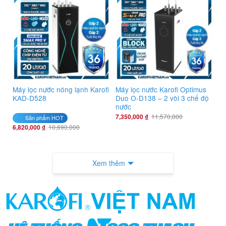
Máy lọc nước nóng lạnh Karofi
Máy lọc nước Karofi Optimus
KAD-D528
Duo O-D138 – 2 vòi 3 chế độ
nước
7,350,000
₫
11,570,000
Sản phẩm HOT
6,820,000
₫
10,690,000
Xem thêm