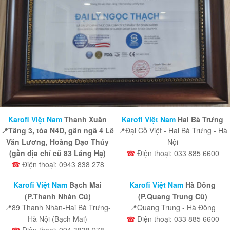
Karofi Việt Nam
Thanh Xuân
Karofi Việt Nam
Hai Bà Trưng
📍Tầng 3, tòa N4D, gần ngã 4 Lê
📍Đại Cồ Việt - Hai Bà Trưng - Hà
Văn Lương, Hoàng Đạo Thúy
Nội
(gần địa chỉ cũ 83 Láng Hạ)
☎
Điện thoại: 033 885 6600
☎
Điện thoại: 0943 838 278
Karofi Việt Nam
Bạch Mai
Karofi Việt Nam
Hà Đông
(P.Thanh Nhàn Cũ)
(P.Quang Trung Cũ)
📍89 Thanh Nhàn-Hai Bà Trưng-
📍Quang Trung - Hà Đông
Hà Nội (Bạch Mai)
☎
Điện thoại: 033 885 6600