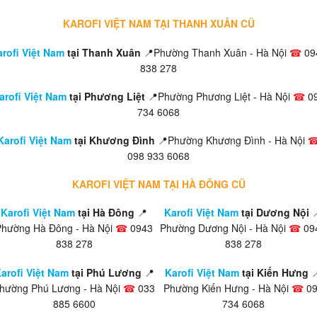
KAROFI VIỆT NAM TẠI THANH XUÂN CŨ
rofi Việt Nam
tại Thanh Xuân
📍Phường Thanh Xuân - Hà Nội
☎
09
838 278
arofi Việt Nam
tại Phương Liệt
📍Phường Phương Liệt - Hà Nội
☎
0
734 6068
Karofi Việt Nam
tại Khương Đình
📍Phường Khương Đình - Hà Nội
098 933 6068
KAROFI VIỆT NAM TẠI HÀ ĐÔNG CŨ
Karofi Việt Nam
tại Hà Đông
📍
Karofi Việt Nam
tại Dương Nội

Phường Hà Đông - Hà Nội
☎
0943
Phường Dương Nội - Hà Nội
☎
09
838 278
838 278
arofi Việt Nam
tại Phú Lương
📍
Karofi Việt Nam
tại Kiến Hưng

hường Phú Lương - Hà Nội
☎
033
Phường Kiến Hưng - Hà Nội
☎
09
885 6600
734 6068