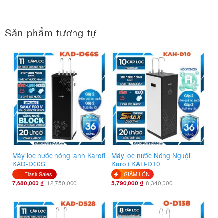
Sản phẩm tương tự
Máy lọc nước nóng lạnh Karofi
Máy lọc nước Nóng Nguội
KAD-D66S
Karofi KAH-D10
Flash Sales
GIẢM LỚN
7,680,000
₫
12,750,000
5,790,000
₫
8,340,000