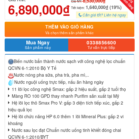
8,530,000₫
Giá NY:
6,890,000₫
1,640,000₫ (19%)
Tiết kiệm:
Cần giá tốt? Liên hệ ngay
THÊM VÀO GIỎ HÀNG
Và chọn thêm sản phẩm khác
Mua Ngay
0338856600
Sản phẩm này
Tư vấn trực tiếp
Biến nước bẩn thành nước sạch với công nghệ lọc chuẩn
QCVN 6-1:2010 Bộ Y Tế
Nước nóng pha sữa, pha trà, pha mì,..
Nước nguội uống trực tiếp, nấu ăn hàng ngày
11 lõi lọc công nghệ Smax: gấp 2 hiệu suất, gấp 2 tuổi thọ
Màng RO 100 GPD thay nhanh Purifim sản xuất tại Mỹ
Hệ lõi lọc thô Smax Pro V: gấp 3 diện tích tiếp xúc, gấp 2
hiệu quả lọc
Hệ lõi chức năng HP 6.0 thêm 1 lõi Mineral Plus: gấp 2 vi
khoáng
Nước sau lọc đạt Chuẩn nước uống tinh khiết đóng chai
QCVN 6-1:2010/BYT