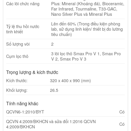
Các lõi chức năng
Plus: Mineral (Khoáng đá), Bioceramic,
Far Infrared, Tourmaline, T33-GAC,
Nano Silver Plus và Mineral Plus
Lên đến 60% (Trong điều kiện phòng
Tỷ lệ thu hồi nước
lab, sử dụng linh kiện/ thiết bị đo lường
tinh khiết
tiêu chuẩn)
Số lượng vòi
2
3 lõi lọc thô Smax Pro V 1, Smax Pro
Cụm lọc thô
V 2, Smax Pro V 3
Trọng lượng & kích thước
Kích thước:
320 x 400 x 990 (mm)
Khối lượng:
26.5
Tính năng khác
QCVN6-1:2010/BYT
Có
QCVN 4:2009/BKHCN và sửa đổi 1:2016 QCVN
Có
4:2009/BKHCN