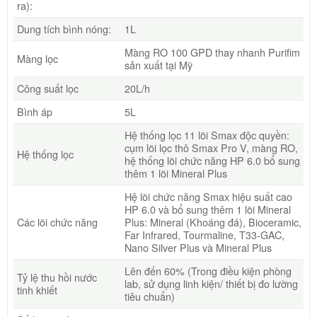
ra):
Dung tích bình nóng:
1L
Màng RO 100 GPD thay nhanh Purifim
Màng lọc
sản xuất tại Mỹ
Công suất lọc
20L/h
Bình áp
5L
Hệ thống lọc 11 lõi Smax độc quyền:
cụm lõi lọc thô Smax Pro V, màng RO,
Hệ thống lọc
hệ thống lõi chức năng HP 6.0 bổ sung
thêm 1 lõi Mineral Plus
Hệ lõi chức năng Smax hiệu suất cao
HP 6.0 và bổ sung thêm 1 lõi Mineral
Các lõi chức năng
Plus: Mineral (Khoáng đá), Bioceramic,
Far Infrared, Tourmaline, T33-GAC,
Nano Silver Plus và Mineral Plus
Lên đến 60% (Trong điều kiện phòng
Tỷ lệ thu hồi nước
lab, sử dụng linh kiện/ thiết bị đo lường
tinh khiết
tiêu chuẩn)