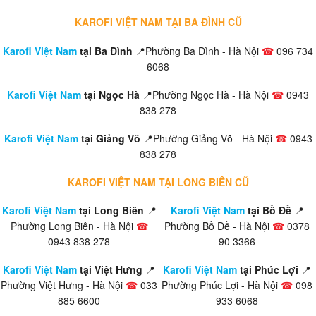
KAROFI VIỆT NAM TẠI BA ĐÌNH CŨ
Karofi Việt Nam
tại Ba Đình
📍Phường Ba Đình - Hà Nội
☎
096 734
6068
Karofi Việt Nam
tại Ngọc Hà
📍Phường Ngọc Hà - Hà Nội
☎
0943
838 278
Karofi Việt Nam
tại Giảng Võ
📍Phường Giảng Võ - Hà Nội
☎
0943
838 278
KAROFI VIỆT NAM TẠI LONG BIÊN CŨ
Karofi Việt Nam
tại Long Biên
📍
Karofi Việt Nam
tại Bồ Đề
📍
Phường Long Biên - Hà Nội
☎
Phường Bồ Đề - Hà Nội
☎
0378
0943 838 278
90 3366
Karofi Việt Nam
tại Việt Hưng
📍
Karofi Việt Nam
tại Phúc Lợi
📍
Phường Việt Hưng - Hà Nội
☎
033
Phường Phúc Lợi - Hà Nội
☎
098
885 6600
933 6068