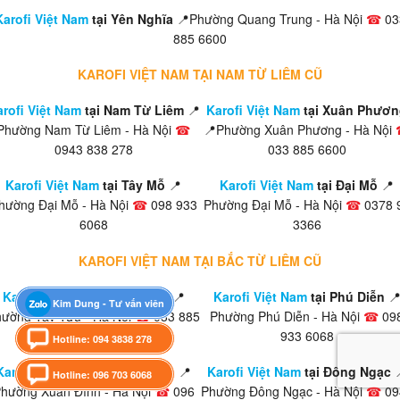
Karofi Việt Nam
tại Yên Nghĩa
📍Phường Quang Trung - Hà Nội
☎
03
885 6600
KAROFI VIỆT NAM TẠI NAM TỪ LIÊM CŨ
rofi Việt Nam
tại Nam Từ Liêm
📍
Karofi Việt Nam
tại Xuân Phươn
Phường Nam Từ Liêm - Hà Nội
☎
📍Phường Xuân Phương - Hà Nội
0943 838 278
033 885 6600
Karofi Việt Nam
tại Tây Mỗ
📍
Karofi Việt Nam
tại Đại Mỗ
📍
hường Đại Mỗ - Hà Nội
☎
098 933
Phường Đại Mỗ - Hà Nội
☎
0378 
6068
3366
KAROFI VIỆT NAM TẠI BẮC TỪ LIÊM CŨ
Karofi Việt Nam
tại Tây Tựu
📍
Karofi Việt Nam
tại Phú Diễn

Kim Dung - Tư vấn viên
ường Tây Tựu - Hà Nội
☎
033 885
Phường Phú Diễn - Hà Nội
☎
09
6600
933 6068
Hotline: 094 3838 278
Karofi Việt Nam
tại Xuân Đỉnh
📍
Karofi Việt Nam
tại Đông Ngạc
Hotline: 096 703 6068
hường Xuân Đỉnh - Hà Nội
☎
096
Phường Đông Ngạc - Hà Nội
☎
09