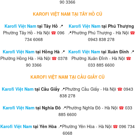
90 3366
KAROFI VIỆT NAM TẠI TÂY HỒ CŨ
Karofi Việt Nam
tại Tây Hồ
📍
Karofi Việt Nam
tại Phú Thượng
Phường Tây Hồ - Hà Nội
☎
096
📍Phường Phú Thượng - Hà Nội
☎
734 6068
0943 838 278
Karofi Việt Nam
tại Hồng Hà
📍
Karofi Việt Nam
tại Xuân Đỉnh
📍
Phường Hồng Hà - Hà Nội
☎
0378
Phường Xuân Đỉnh - Hà Nội
☎
90 3366
033 885 6600
KAROFI VIỆT NAM TẠI CẦU GIẤY CŨ
Karofi Việt Nam
tại Cầu Giấy
📍Phường Cầu Giấy - Hà Nội
☎
0943
838 278
Karofi Việt Nam
tại Nghĩa Đô
📍Phường Nghĩa Đô - Hà Nội
☎
033
885 6600
Karofi Việt Nam
tại Yên Hòa
📍Phường Yên Hòa - Hà Nội
☎
096 734
6068