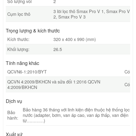
Số lượng vòi
2
3 lõi lọc thô Smax Pro V 1, Smax Pro V
Cụm lọc thô
2, Smax Pro V 3
Trọng lượng & kích thước
Kích thước:
320 x 400 x 990 (mm)
Khối lượng:
26.5
Tính năng khác
QCVN6-1:2010/BYT
Có
QCVN 4:2009/BKHCN và sửa đổi 1:2016 QCVN
Có
4:2009/BKHCN
Dịch vụ
Bảo hàng 36 tháng với linh kiện điện thuộc hệ thống lọc
Bảo
nước (adapter, bơm, van áp cao, van áp thấp, van điện
hành:
từ…………)
Xuất xứ