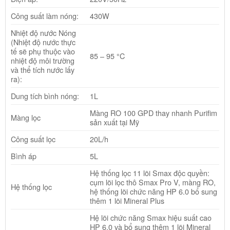
Công suất làm nóng:
430W
Nhiệt độ nước Nóng
(Nhiệt độ nước thực
tế sẽ phụ thuộc vào
85 – 95 °C
nhiệt độ môi trường
và thể tích nước lấy
ra):
Dung tích bình nóng:
1L
Màng RO 100 GPD thay nhanh Purifim
Màng lọc
sản xuất tại Mỹ
Công suất lọc
20L/h
Bình áp
5L
Hệ thống lọc 11 lõi Smax độc quyền:
cụm lõi lọc thô Smax Pro V, màng RO,
Hệ thống lọc
hệ thống lõi chức năng HP 6.0 bổ sung
thêm 1 lõi Mineral Plus
Hệ lõi chức năng Smax hiệu suất cao
HP 6.0 và bổ sung thêm 1 lõi Mineral