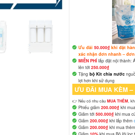
Ưu đãi
50.000₫
khi đặt hàn
xác nhận đơn nhanh – đơn g
MIỄN PHÍ
lắp đặt nội thành: 
lên tới
250.000₫
Tặng
bộ Kit chia nước
nguồn
lợi hơn khi sử dụng
ƯU ĐÃI MUA KÈM –
👉 Nếu có nhu cầu
MUA THÊM
, k
Phiếu giảm
200.000₫
khi mu
Giảm tới
500.000₫
khi mua c
Giảm
200.000₫
khi lắp thêm
Giảm
200.000₫
khi mua thê
Giảm
10%
khi mua Bộ lõi lọc