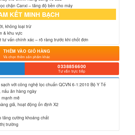
lọc chặn Canxi – tăng độ bền cho máy
AM KẾT MINH BẠCH
i, không loại trừ
ẩm & khu vực
 tư vấn chính xác – rõ ràng trước khi chốt đơn
THÊM VÀO GIỎ HÀNG
Và chọn thêm sản phẩm khác
0338856600
Tư vấn trực tiếp
 sạch với công nghệ lọc chuẩn QCVN 6-1:2010 Bộ Y Tế
p, nấu ăn hàng ngày
êu mạnh mẽ
hàng giả, hoạt động ổn định X2
o tăng cường khoáng chất
thị trường