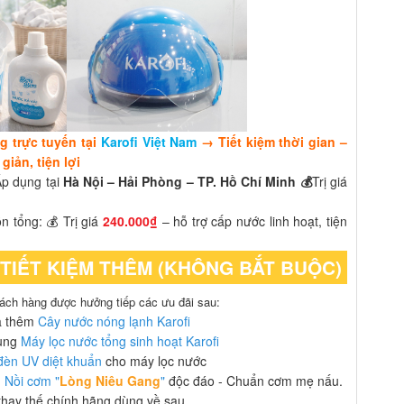
g trực tuyến tại
Karofi Việt Nam
→ Tiết kiệm thời gian –
iản, tiện lợi
Áp dụng tại
Hà Nội – Hải Phòng – TP. Hồ Chí Minh 💰
Trị giá
 tổng: 💰 Trị giá
240.000₫
– hỗ trợ cấp nước linh hoạt, tiện
 TIẾT KIỆM THÊM (KHÔNG BẮT BUỘC)
hách hàng được hưởng tiếp các ưu đãi sau:
a thêm
Cây nước nóng lạnh Karofi
ùng
Máy lọc nước tổng sinh hoạt Karofi
đèn UV diệt khuẩn
cho máy lọc nước
m
Nồi cơm "
Lòng Niêu Gang
"
độc đáo - Chuẩn cơm mẹ nấu.
 thay thế chính hãng dùng về sau