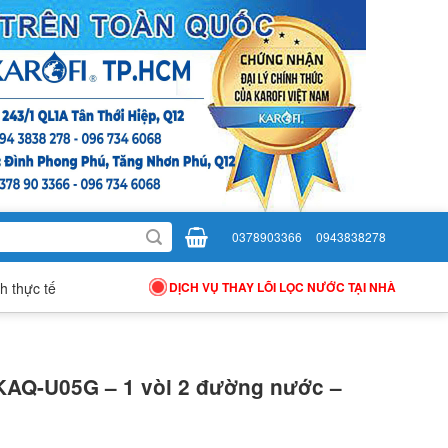
0378903366
0943838278
h thực tế
DỊCH VỤ THAY LÕI LỌC NƯỚC TẠI NHÀ
 KAQ-U05G – 1 vòi 2 đường nước –