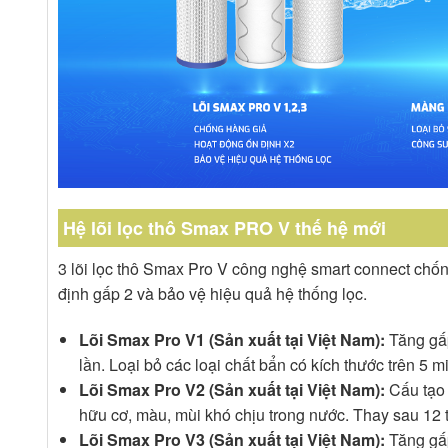
Hệ lõi lọc thô Smax PRO V thế hệ mới
3 lõi lọc thô Smax Pro V công nghệ smart connect chống
định gấp 2 và bảo vệ hiệu quả hệ thống lọc.
Lõi Smax Pro V1 (Sản xuất tại Việt Nam):
Tăng gấp 
lần. Loại bỏ các loại chất bẩn có kích thước trên 5 
Lõi Smax Pro V2 (Sản xuất tại Việt Nam):
Cấu tạo 2
hữu cơ, màu, mùi khó chịu trong nước. Thay sau 12 
Lõi Smax Pro V3 (Sản xuất tại Việt Nam):
Tăng gấp 