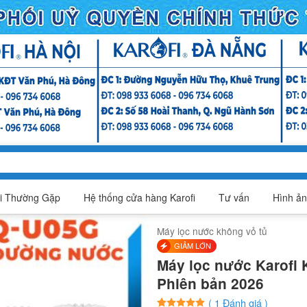
i Thường Gặp
Hệ thống cửa hàng Karofi
Tư vấn
Hình ản
Máy lọc nước không vỏ tủ
GIẢM LỚN
Máy lọc nước Karofi
Phiên bản 2026
(
1
Đánh giá )