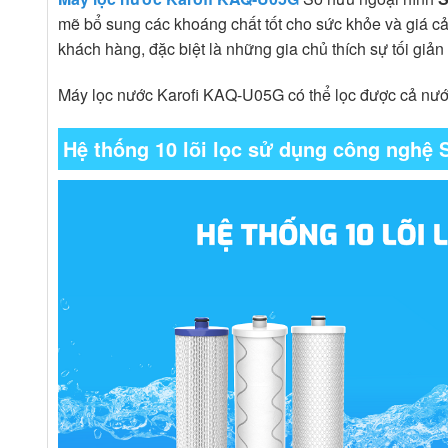
mẽ bổ sung các khoáng chất tốt cho sức khỏe và giá c
khách hàng, đặc biệt là những gia chủ thích sự tối giản
Máy lọc nước Karofi KAQ-U05G có thể lọc được cả nước
Hệ thống 10 lõi lọc sử dụng công nghệ 