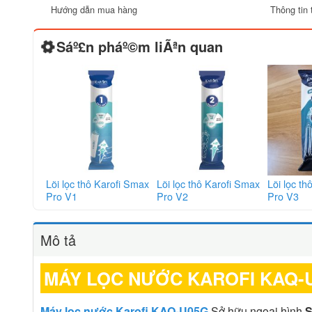
Hướng dẫn mua hàng
Thông tin 
Sáº£n pháº©m liÃªn quan
Lõi lọc thô Karofi Smax
Lõi lọc thô Karofi Smax
Lõi lọc t
Pro V1
Pro V2
Pro V3
Mô tả
MÁY LỌC NƯỚC KAROFI KAQ-U0
Máy lọc nước Karofi KAQ-U05G
Sở hữu ngoại hình
S