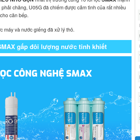
ả phải chăng, U05G đã chiếm được cảm tình của rất nhiều
 cho căn bếp.
 máy và nước giếng đã xử lý thô.
SMAX gấp đôi lượng nước tinh khiết