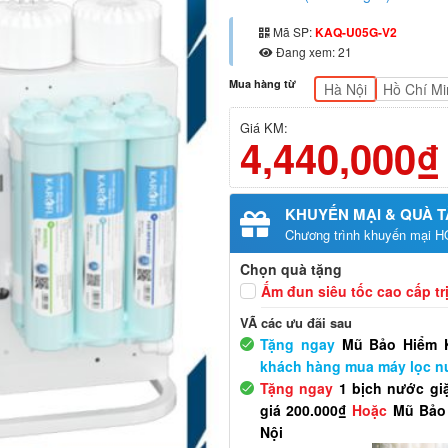
5
1
trên 5
dựa trên
Mã SP:
KAQ-U05G-V2
đánh giá
Đang xem: 21
Mua hàng từ
Hà Nội
Hồ Chí Mi
Giá KM:
4,440,000₫
KHUYẾN MẠI & QUÀ 
Chương trình khuyến mại H
Chọn quà tặng
Ấm đun siêu tốc cao cấp trị
VÃ các ưu đãi sau
Tặng ngay
Mũ Bảo Hiểm K
khách hàng mua máy lọc nư
Tặng ngay
1 bịch nước giặ
giá 200.000₫
Hoặc
Mũ Bảo 
Nội