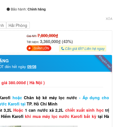
Bảo hành:
Chính hãng
XÓA
nh
Hải Phòng
7,800,000₫
Giá NY:
3,360,000₫ (43%)
Tiết kiệm:
GIẢM LỚN
Cần giá tốt? Liên hệ ngay
Khuyến mại
TẶNG
OT đến hết ngày
09/08
 giá 380.000đ ( Hà Nội )
arofi
hoặc
Chân kệ kê máy lọc nước
- Áp dụng cho
ớc Karofi tại
TP. Hồ Chí Minh
t 3,2L
Hoặc
1 can nước xả 2,2L
chiết xuất sinh học
trị
Hiểm Karofi
khi mua máy lọc nước Karofi bất kỳ
tại Hà