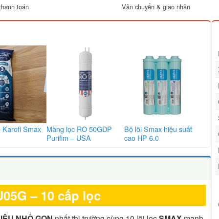
thanh toán
Vận chuyển & giao nhận
hô Karofi Smax
Màng lọc RO 50GDP
Bộ lõi Smax hiệu suất
Purifim – USA
cao HP 6.0
5G – 10 cấp lọc
IÊU NHỎ GỌN
nhất thị trường cùng 10 lõi lọc
SMAX
mạnh