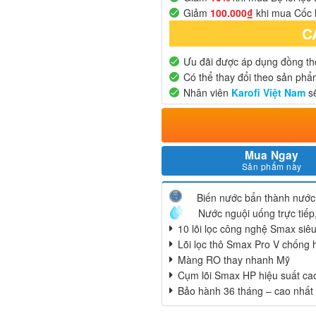
Giảm
100.000₫
khi mua Cốc 
C
Ưu đãi được áp dụng đồng thờ
Có thể thay đổi theo sản ph
Nhân viên
Karofi Việt Nam
sẽ
Mua Ngay
Sản phẩm này
Biến nước bẩn thành nước
Nước nguội uống trực tiế
10 lõi lọc công nghệ Smax si
Lõi lọc thô Smax Pro V chống 
Màng RO thay nhanh Mỹ
Cụm lõi Smax HP hiệu suất ca
Bảo hành 36 tháng – cao nhất 